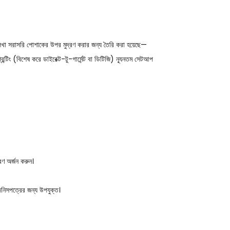
েখা সরাসরি পোশাকের উপর মুদ্রণ করার জন্য তৈরি করা হয়েছে—
রিন্টিং (বিশেষ করে ডাইরেক্ট-টু-গার্মেন্ট বা ডিটিজি) ন্যূনতম সেটআপ
ণ অর্জন করুন।
িনিসপত্রের জন্য উপযুক্ত।