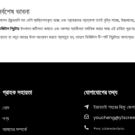
সর্বশেষ ভাবনা
্যাশন ট্রেন্ডগুলি যত বেশি ব্যক্তিগতকৃত হচ্ছে এবং গ্রাহকদের প্রত্যাশা ততই বৃদ্ধি পাচ্ছে, উচ্চমানের,
িজিটাল প্রিন্টার
উৎপাদন জটিলতা কমাতে এবং নকশার স্বাধীনতা সর্বাধিক করার সময় এই চাহিদা পূরণের
াড়াতে বা নতুন আয়ের উৎস অন্বেষণ করতে প্রস্তুত হন, তাহলে ডিজিটাল টি-শার্ট প্রিন্টারে আপগ্রেড
গ্রাহক সহায়তা
যোগাযোগের তথ্য
ইয়ানতাই শহরের ঝিফু জেলা
হোম
youcheng@ytscree
পণ্য
+৮৬ ১৩৩৮৬৩৮৩৯৩০
আমাদের সম্পর্কে