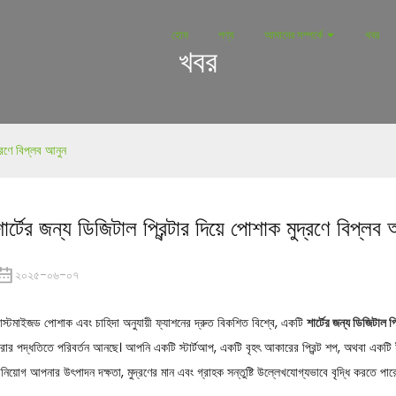
হোম
পণ্য
আমাদের সম্পর্কে
খবর
খবর
দ্রণে বিপ্লব আনুন
ার্টের জন্য ডিজিটাল প্রিন্টার দিয়ে পোশাক মুদ্রণে বিপ্লব
২০২৫-০৬-০৭
াস্টমাইজড পোশাক এবং চাহিদা অনুযায়ী ফ্যাশনের দ্রুত বিকশিত বিশ্বে, একটি
শার্টের জন্য ডিজিটাল প্র
রার পদ্ধতিতে পরিবর্তন আনছে। আপনি একটি স্টার্টআপ, একটি বৃহৎ আকারের প্রিন্ট শপ, অথবা একটি ই-কম
িনিয়োগ আপনার উৎপাদন দক্ষতা, মুদ্রণের মান এবং গ্রাহক সন্তুষ্টি উল্লেখযোগ্যভাবে বৃদ্ধি করতে পার