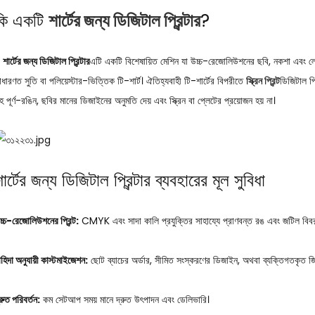
কি একটি
শার্টের জন্য ডিজিটাল প্রিন্টার
?
ক
শার্টের জন্য ডিজিটাল প্রিন্টার
এটি একটি বিশেষায়িত মেশিন যা উচ্চ-রেজোলিউশনের ছবি, নকশা এবং ল
াধারণত সুতি বা পলিয়েস্টার-ভিত্তিক টি-শার্ট। ঐতিহ্যবাহী টি-শার্টের বিপরীতে
স্ক্রিন প্রিন্ট
ডিজিটাল প্
হ পূর্ণ-রঙিন, ছবির মানের ডিজাইনের অনুমতি দেয় এবং স্ক্রিন বা প্লেটের প্রয়োজন হয় না।
ার্টের জন্য ডিজিটাল প্রিন্টার ব্যবহারের মূল সুবিধা
চ্চ-রেজোলিউশনের প্রিন্ট:
CMYK এবং সাদা কালি প্রযুক্তির সাহায্যে প্রাণবন্ত রঙ এবং জটিল বিবর
াহিদা অনুযায়ী কাস্টমাইজেশন:
ছোট ব্যাচের অর্ডার, সীমিত সংস্করণের ডিজাইন, অথবা ব্যক্তিগতকৃত জ
্রুত পরিবর্তন:
কম সেটআপ সময় মানে দ্রুত উৎপাদন এবং ডেলিভারি।