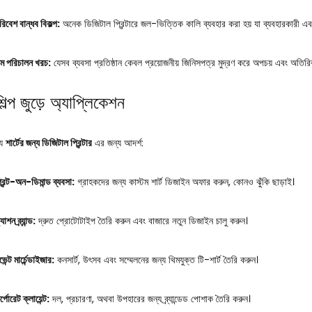
রিবেশ বান্ধব বিকল্প:
অনেক ডিজিটাল প্রিন্টারে জল-ভিত্তিক কালি ব্যবহার করা হয় যা ব্যবহারকারী এ
ম পরিচালন খরচ:
যেসব ব্যবসা প্রতিষ্ঠান কেবল প্রয়োজনীয় জিনিসপত্র মুদ্রণ করে অপচয় এবং অতিরি
িল্প জুড়ে অ্যাপ্লিকেশন
্য
শার্টের জন্য ডিজিটাল প্রিন্টার
এর জন্য আদর্শ:
্রিন্ট-অন-ডিমান্ড ব্যবসা:
গ্রাহকদের জন্য কাস্টম শার্ট ডিজাইন অফার করুন, কোনও ঝুঁকি ছাড়াই।
যাশন ব্র্যান্ড:
দ্রুত প্রোটোটাইপ তৈরি করুন এবং বাজারে নতুন ডিজাইন চালু করুন।
েন্ট মার্চেন্ডাইজার:
কনসার্ট, উৎসব এবং সম্মেলনের জন্য থিমযুক্ত টি-শার্ট তৈরি করুন।
্পোরেট ক্লায়েন্ট:
দল, প্রচারণা, অথবা উপহারের জন্য ব্র্যান্ডেড পোশাক তৈরি করুন।