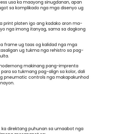
 press usa ka maayong sinugdanan, apan
tugot sa komplikado nga mga disenyo ug
 print platen igo ang kadako aron ma-
yo nga imong itanyag, sama sa dagkong
ga frame ug taas og kalidad nga mga
asaligan ug tukma nga rehistro sa pag-
ulta.
odernong makinang pang-imprenta
ara sa tukmang pag-align sa kolor, dali
, ug pneumatic controls nga makapakunhod
nayon.
 ka direktang puhunan sa umaabot nga