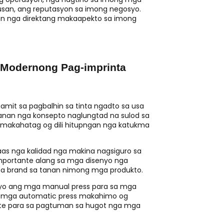
pusan, ang reputasyon sa imong negosyo.
yon nga direktang makaapekto sa imong
 Modernong Pag-imprinta
it sa pagbalhin sa tinta ngadto sa usa
anan nga konsepto naglungtad na sulod sa
makahatag og dili hitupngan nga katukma
as nga kalidad nga makina nagsiguro sa
 importante alang sa mga disenyo nga
s sa brand sa tanan nimong mga produkto.
o ang mga manual press para sa mga
 mga automatic press makahimo og
ante para sa pagtuman sa hugot nga mga