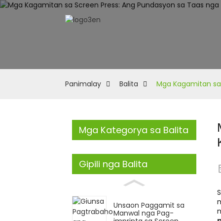
Panimalay
Balita
Mga Kagamitan sa 
Mga Kategorya sa Balita
Gipili nga Balita
S
m
Unsaon Paggamit sa
n
Manwal nga Pag-
imprinta sa Screen ...