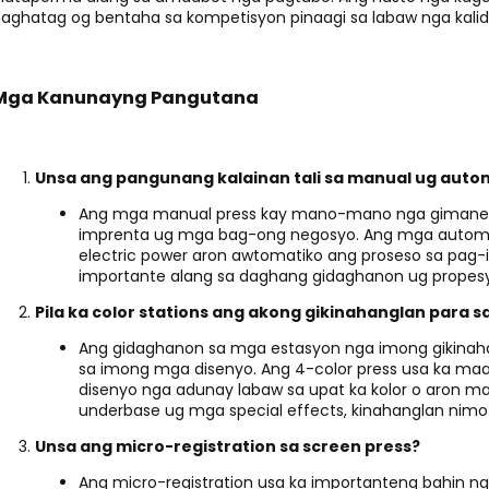
aghatag og bentaha sa kompetisyon pinaagi sa labaw nga kalida
Mga Kanunayng Pangutana
Unsa ang pangunang kalainan tali sa manual ug auto
Ang mga manual press kay mano-mano nga gimaneh
imprenta ug mga bag-ong negosyo. Ang mga autom
electric power aron awtomatiko ang proseso sa pag-i
importante alang sa daghang gidaghanon ug propesy
Pila ka color stations ang akong gikinahanglan para 
Ang gidaghanon sa mga estasyon nga imong gikina
sa imong mga disenyo. Ang 4-color press usa ka ma
disenyo nga adunay labaw sa upat ka kolor o aron
underbase ug mga special effects, kinahanglan nim
Unsa ang micro-registration sa screen press?
Ang micro-registration usa ka importanteng bahin 