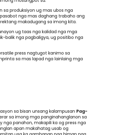
himong mosangpot sa:
n sa produksiyon ug mas ubos nga
gpasabot nga mas daghang trabaho ang
rektang makadugang sa imong kita.
ayon ug taas nga kalidad nga mga
-balik nga pagbaligya, ug positibo nga
rsatile press nagtugot kanimo sa
rinta sa mas lapad nga lainlaing mga
asyon sa bisan unsang kalampusan
Pag-
erar sa imong mga panginahanglanon sa
 nga panahon, makapili ka og press nga
anglan apan makahatag usab og
gamitan usa ka gamhanan nga himan nga