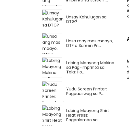
k
A
k
Unsay Kahulugan sa
DTG?
Unsa may mas maayo,
DTF o Screen Pri...
Labing Maayong Makina
k
sa Pag-imprinta sa
Tela: Ho...
d
u
Yudu Screen Printer:
Pagpauswag sa P...
Labing Maayong Shirt
Heat Press:
Pagpalambo sa ...