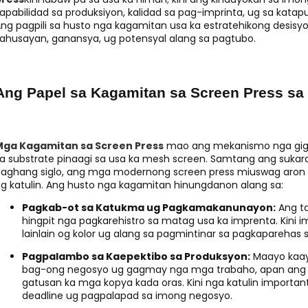
apabilidad sa produksiyon, kalidad sa pag-imprinta, ug sa kata
ng pagpili sa husto nga kagamitan usa ka estratehikong desis
ahusayan, ganansya, ug potensyal alang sa pagtubo.
Ang Papel sa Kagamitan sa Screen Press sa
Mga Kagamitan sa Screen Press
mao ang mekanismo nga gigam
a substrate pinaagi sa usa ka mesh screen. Samtang ang sukar
aghang siglo, ang mga modernong screen press miuswag aron 
g katulin. Ang husto nga kagamitan hinungdanon alang sa:
Pagkab-ot sa Katukma ug Pagkamakanunayon:
Ang ta
hingpit nga pagkarehistro sa matag usa ka imprenta. Kini
lainlain og kolor ug alang sa pagmintinar sa pagkapareha
Pagpalambo sa Kaepektibo sa Produksyon:
Maayo kaay
bag-ong negosyo ug gagmay nga mga trabaho, apan ang
gatusan ka mga kopya kada oras. Kini nga katulin import
deadline ug pagpalapad sa imong negosyo.