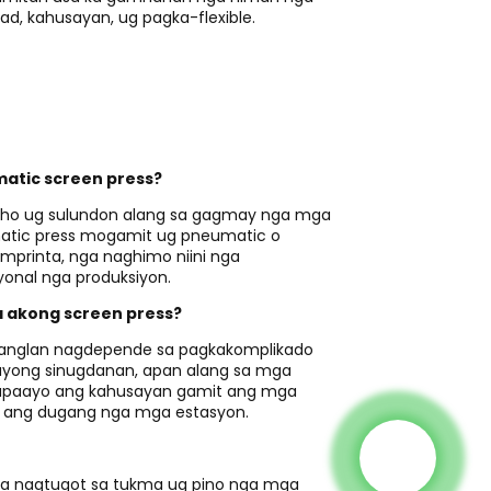
d, kahusayan, ug pagka-flexible.
matic screen press?
o ug sulundon alang sa gagmay nga mga
atic press mogamit ug pneumatic o
mprinta, nga naghimo niini nga
onal nga produksiyon.
sa akong screen press?
hanglan nagdepende sa pagkakomplikado
ayong sinugdanan, apan alang sa mga
 mapaayo ang kahusayan gamit ang mga
o ang dugang nga mga estasyon.
nga nagtugot sa tukma ug pino nga mga