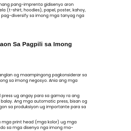
ng pang-imprenta gidisenyo aron
 (t-shirt, hoodies), papel, poster, kahoy,
a pag-diversify sa imong mga tanyag nga
on Sa Pagpili sa Imong
nglan og maampingong pagkonsiderar sa
ng sa imong negosyo. Ania ang mga
press ug angay para sa gamay ra ang
balay. Ang mga automatic press, bisan og
on sa produksiyon ug importante para sa
 mga print head (mga kolor) ug mga
kado sa mga disenyo nga imong ma-