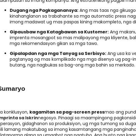
alampusan sa imong kompanya. Ang estratehikong pagpili ma
Dugang nga Pagkaganansya:
Ang mas taas nga gikusgo
kinahanglanon sa trabahante sa mga automatic press na
imong madawat ug mas paspas kining makompleto, nga di
Gipausbaw nga Katagbawan sa Kustomer:
Ang makanun
imprenta mosangpot sa mas malipayong mga kliyente, balik
mga rekomendasyon gikan sa mga tawo.
Gipalapdan nga mga Tanyag sa Serbisyo:
Ang usa ka ve
pagtanyag og mas komplikado nga mga disenyo ug pag-imp
butang, nga nagbukas sa bag-ong mga bahin sa merkado.
Sumaryo
a konklusyon,
kagamitan sa pag-screen press
mao ang pund
mprinta sa Iskrin
negosyo. Pinaagi sa maampingong pagkonsid
perasyon, gidaghanon sa produksiyon, ug mga tumong sa dugay
dili lamang makatubag sa imong kasamtangang mga panginah
lataporma alang sa umaabot nga pagtubo. Ang husto nga ka