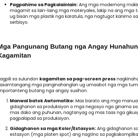
Pagpahimo sa Pagkalainlain:
Ang mga modernong makina
magamit sa lain-laing mga materyales, lakip na ang mga tela
ug bisan mga plastik nga karatula, nga nagtugot kanimo s
serbisyo.
Mga Pangunang Butang nga Angay Hunahuna
Kagamitan
agpili sa sulundon
kagamitan sa pag-screen press
nagkinaha
kasamtangang mga panginahanglan ug umaabot nga mga tumo
mportanteng butang nga angay susihon:
Manwal batok Awtomatiko:
Mas barato ang mga manual 
gidaghanon sa produksiyon o mga negosyo nga ginama sa 
mas dako ang puhunan, nagtanyag og mas taas nga gikusg
pagpalapad sa produksiyon.
Gidaghanon sa mga Kolor/Estasyon:
Ang gidaghanon sa
estasyon (mga platen spot) ang nagtino sa pagkakompli