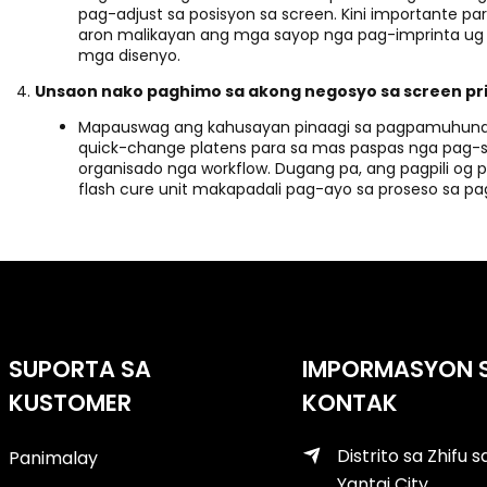
pag-adjust sa posisyon sa screen. Kini importante p
aron malikayan ang mga sayop nga pag-imprinta ug
mga disenyo.
Unsaon nako paghimo sa akong negosyo sa screen pr
Mapauswag ang kahusayan pinaagi sa pagpamuhunan
quick-change platens para sa mas paspas nga pag-
organisado nga workflow. Dugang pa, ang pagpili og
flash cure unit makapadali pag-ayo sa proseso sa pa
SUPORTA SA
IMPORMASYON 
KUSTOMER
KONTAK
Distrito sa Zhifu s
Panimalay
Yantai City