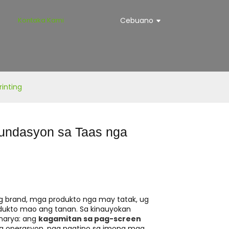
a
Kontaka Kami
Cebuano
inting
undasyon sa Taas nga
ng brand, mga produkto nga may tatak, ug
odukto mao ang tanan. Sa kinauyokan
inarya: ang
kagamitan sa pag-screen
ong operasyon, nga nagtino sa imong mga