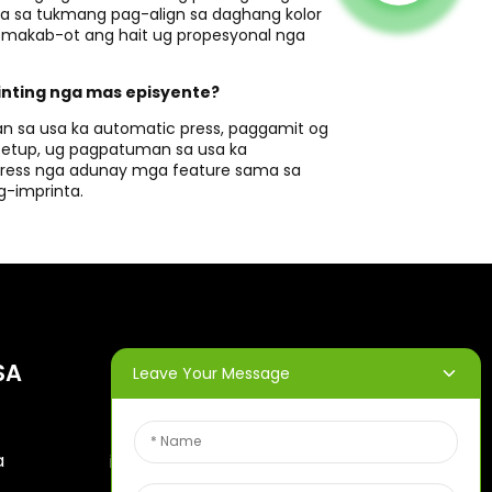
ara sa tukmang pag-align sa daghang kolor
 makab-ot ang hait ug propesyonal nga
inting nga mas episyente?
 sa usa ka automatic press, paggamit og
setup, ug pagpatuman sa usa ka
 press nga adunay mga feature sama sa
g-imprinta.
SA
MGA NEWSLETTER
Leave Your Message
Isulod ang imong email ug
a
ipadala namo kanimo ang