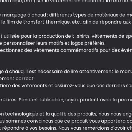
thermique, etc.) sur le vêtement en chauffant la tête de
e marquage à chaud : différents types de matériaux de ma
e film de transfert thermique, etc., afin de répondre aux 
st utilisée pour la production de t-shirts, vêtements de sp
personnaliser leurs motifs et logos préférés.
ctionnez des vêtements commémoratifs pour des événeme
e à chaud, il est nécessaire de lire attentivement le manue
nement correct.
tière des vêtements et assurez-vous que ces derniers soie
rûlures. Pendant l'utilisation, soyez prudent avec la perm
on technologique et la qualité des produits, nous nous eng
Nous sommes convaincus que ce produit vous apportera conf
épondre à vos besoins. Nous vous remercions d'avoir cho