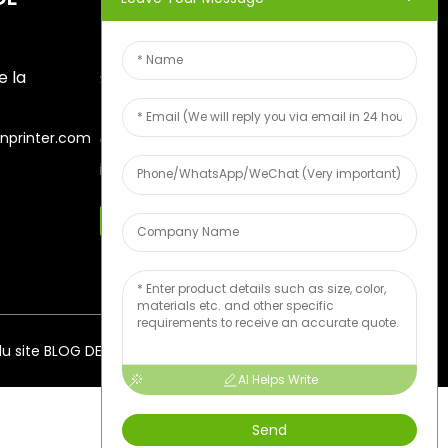
D'INFORMATION
e la
Saisissez votre adresse e-
mail et nous vous
nprinter.com
enverrons les dernières
informations sur nos offres.
6
Échantillon De Fruits Gratuit
du site
BLOG DE PREMIER PLAN
AI Helps Write
Send