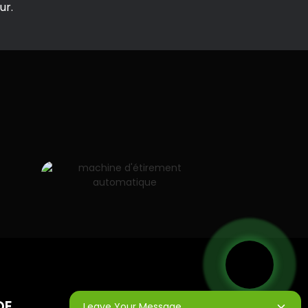
ur.
DE
BULLETINS
Leave Your Message