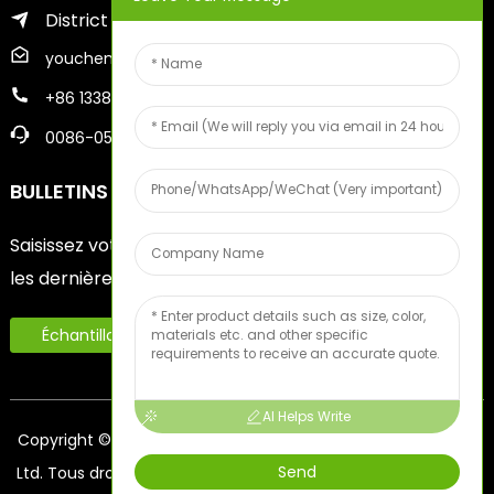
District de Zhifu de la ville de Yantai
youcheng@ytscreenprinter.com
+86 13386383930
0086-05356730996
BULLETINS D'INFORMATION
Saisissez votre adresse e-mail et nous vous enverrons
les dernières informations sur nos offres.
Échantillon De Fruits Gratuit
AI Helps Write
Copyright © 2024 Yantai Youcheng Printing Equipment Co.,
Send
Ltd. Tous droits réservés.
- Plan du site
BLOG DE PREMIER PLAN