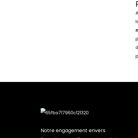
A
l
p
d
p
Notre engagement envers