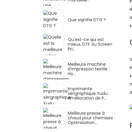
i
e
a
Que signifie DTG ?
s
Qu'est-ce qui est
mieux, DTF ou Screen
Pri...
Meilleure machine
i
d'impression textile :
Ho...
s
n
Imprimante
d
sérigraphique Yudu :
Amélioration de P...
Meilleure presse à
chaud pour chemises :
Optimisation…