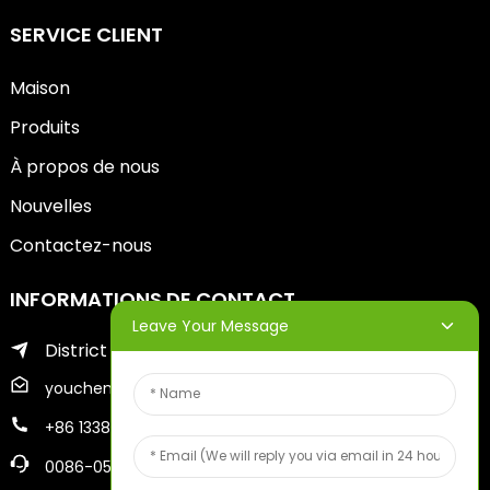
SERVICE CLIENT
Maison
Produits
À propos de nous
Nouvelles
Contactez-nous
INFORMATIONS DE CONTACT
Leave Your Message
District de Zhifu de la ville de Yantai
youcheng@ytscreenprinter.com
+86 13386383930
0086-05356730996