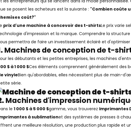
t les entrepreneurs qui se lancent dans la mode personnalisée.
ue se posent les acheteurs est la suivante :
"Combien coûte u
chemises
coût?"
Le
prix d'une machine à concevoir des t-shirts
Le prix varie se
echnologie d'impression et la marque. Comprendre la structure ta
ous permettra de faire un investissement éclairé et d'optimiser 
1.
Machines de conception de t-shi
our les débutants et les petites entreprises, les machines d'
00 $ à 1 000 $
Ces éléments comprennent généralement des b
e vinyle
Bien qu'abordables, elles nécessitent plus de main-d'
etite série.
2.
Machines d'impression numériqu
ans le
1 000 $ à 5 000 $
gamme, vous trouverez
Imprimantes D
imprimantes à sublimation
et des systèmes de presses à chau
ffrent une meilleure résolution, une production plus rapide et un