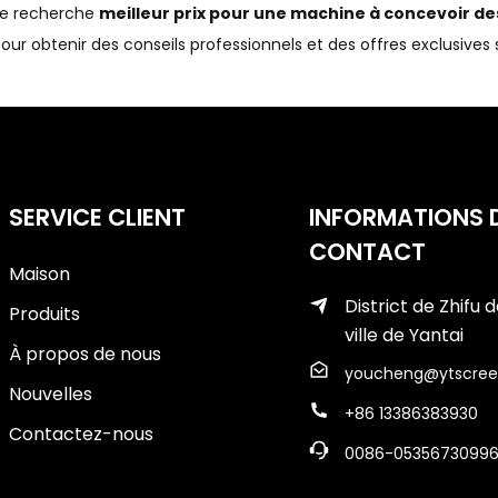
Je recherche
meilleur prix pour une machine à concevoir des
our obtenir des conseils professionnels et des offres exclusives 
SERVICE CLIENT
INFORMATIONS 
CONTACT
Maison
District de Zhifu d
Produits
ville de Yantai
À propos de nous
youcheng@ytscree
Nouvelles
+86 13386383930
Contactez-nous
0086-0535673099