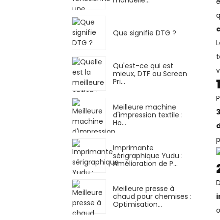
e
q
Que signifie DTG ?
t
Qu'est-ce qui est
v
mieux, DTF ou Screen
Pri...
P
Meilleure machine
3
d'impression textile :
Ho...
d
p
Imprimante
sérigraphique Yudu :
Amélioration de P...
D
Meilleure presse à
chaud pour chemises :
Optimisation…
o