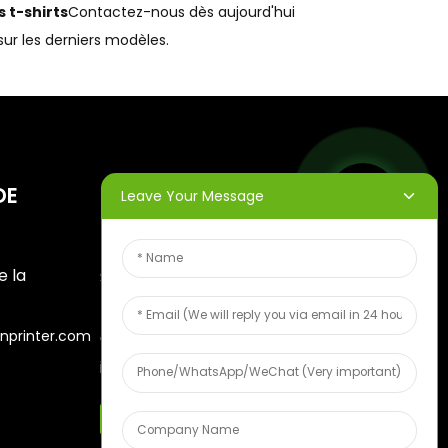
 t-shirts
Contactez-nous dès aujourd'hui
sur les derniers modèles.
DE
BULLETINS
Leave Your Message
D'INFORMATION
e la
Saisissez votre adresse e-
mail et nous vous
nprinter.com
enverrons les dernières
informations sur nos offres.
6
Échantillon De Fruits Gratuit