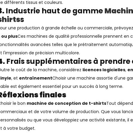
e différents tissus et couleurs.
3.
Industrie haut de gamme
Machine
shirts
s
our une production à grande échelle ou commerciale, prévoyez
 ou plus
Ces machines de qualité professionnelle prennent en 
onctionnalités avancées telles que le prétraitement automatiq
t l'impression de précision multicolore.
4.
Frais supplémentaires à prendre
utre le coût de la machine, considérez
licences logicielles
,
en
inyle
, et
entraînement
Choisir une machine assortie d'une gar
iable est également essentiel pour un succès à long terme.
Réflexions finales
hoisir le bon
machine de conception de t-shirts
Tout dépend 
ommerciaux et de votre volume de production. Que vous lanciez
ersonnalisés ou que vous développiez une activité existante, il
t à votre budget.