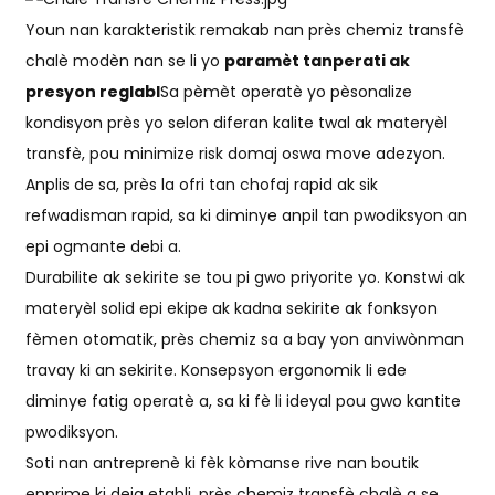
Youn nan karakteristik remakab nan près chemiz transfè
chalè modèn nan se li yo
paramèt tanperati ak
presyon reglabl
Sa pèmèt operatè yo pèsonalize
kondisyon près yo selon diferan kalite twal ak materyèl
transfè, pou minimize risk domaj oswa move adezyon.
Anplis de sa, près la ofri tan chofaj rapid ak sik
refwadisman rapid, sa ki diminye anpil tan pwodiksyon an
epi ogmante debi a.
Durabilite ak sekirite se tou pi gwo priyorite yo. Konstwi ak
materyèl solid epi ekipe ak kadna sekirite ak fonksyon
fèmen otomatik, près chemiz sa a bay yon anviwònman
travay ki an sekirite. Konsepsyon ergonomik li ede
diminye fatig operatè a, sa ki fè li ideyal pou gwo kantite
pwodiksyon.
Soti nan antreprenè ki fèk kòmanse rive nan boutik
enprime ki deja etabli, près chemiz transfè chalè a se