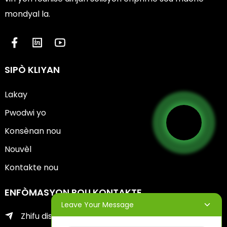
mondyal la.
SIPÒ KLIYAN
Lakay
Pwodwi yo
Konsènan nou
Nouvèl
Kontakte nou
ENFÒMASYON POU KONTAKTE
Leave Your Message
Zhifu distri nan vil Yantai