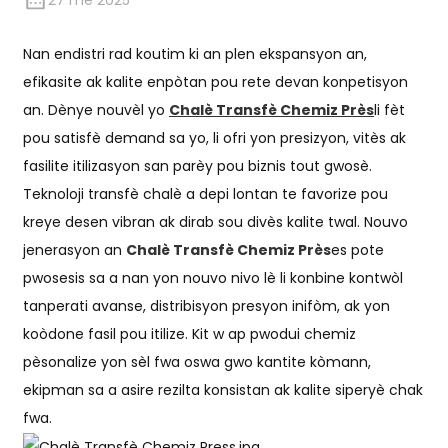
27 me 2025
Nan endistri rad koutim ki an plen ekspansyon an,
efikasite ak kalite enpòtan pou rete devan konpetisyon
an. Dènye nouvèl yo
Chalè Transfè Chemiz Près
li fèt
pou satisfè demand sa yo, li ofri yon presizyon, vitès ak
fasilite itilizasyon san parèy pou biznis tout gwosè.
Teknoloji transfè chalè a depi lontan te favorize pou
kreye desen vibran ak dirab sou divès kalite twal. Nouvo
jenerasyon an
Chalè Transfè Chemiz Près
es pote
pwosesis sa a nan yon nouvo nivo lè li konbine kontwòl
tanperati avanse, distribisyon presyon inifòm, ak yon
koòdone fasil pou itilize. Kit w ap pwodui chemiz
pèsonalize yon sèl fwa oswa gwo kantite kòmann,
ekipman sa a asire rezilta konsistan ak kalite siperyè chak
fwa.