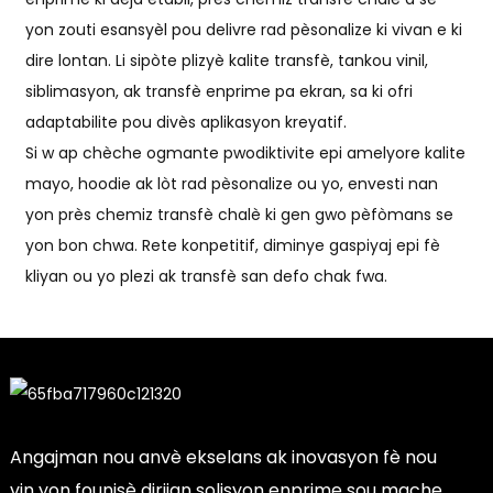
yon zouti esansyèl pou delivre rad pèsonalize ki vivan e ki
dire lontan. Li sipòte plizyè kalite transfè, tankou vinil,
siblimasyon, ak transfè enprime pa ekran, sa ki ofri
adaptabilite pou divès aplikasyon kreyatif.
Si w ap chèche ogmante pwodiktivite epi amelyore kalite
mayo, hoodie ak lòt rad pèsonalize ou yo, envesti nan
yon près chemiz transfè chalè ki gen gwo pèfòmans se
yon bon chwa. Rete konpetitif, diminye gaspiyaj epi fè
kliyan ou yo plezi ak transfè san defo chak fwa.
Angajman nou anvè ekselans ak inovasyon fè nou
vin yon founisè dirijan solisyon enprime sou mache