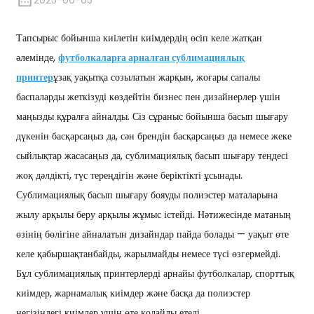
2025-06-05
Тапсырыс бойынша киілетін киімдердің өсіп келе жатқан
әлемінде,
футболкаларға арналған сублимациялық
принтер
ұзақ уақытқа созылатын жарқын, жоғары сапалы
баспаларды жеткізуді көздейтін бизнес пен дизайнерлер үшін
маңызды құралға айналды. Сіз сұраныс бойынша басып шығару
дүкенін басқарсаңыз да, сән брендін басқарсаңыз да немесе жеке
сыйлықтар жасасаңыз да, сублимациялық басып шығару теңдесі
жоқ дәлдікті, түс тереңдігін және беріктікті ұсынады.
Сублимациялық басып шығару бояуды полиэстер маталарына
жылу арқылы беру арқылы жұмыс істейді. Нәтижесінде матаның
өзінің бөлігіне айналатын дизайндар пайда болады — уақыт өте
келе қабыршақтанбайды, жарылмайды немесе түсі өзгермейді.
Бұл сублимациялық принтерлерді арнайы футболкалар, спорттық
киімдер, жарнамалық киімдер және басқа да полиэстер
негізіндегі киімдер үшін өте қолайлы етеді.