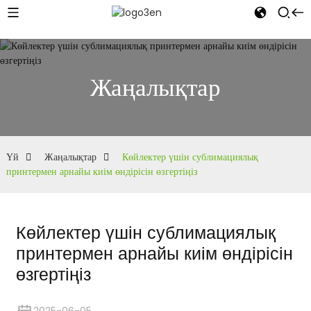
Жаңалықтар
Үй
Жаңалықтар
Көйлектер үшін сублимациялық
принтермен арнайы киім өндірісін өзгертіңіз
Көйлектер үшін сублимациялық
принтермен арнайы киім өндірісін
өзгертіңіз