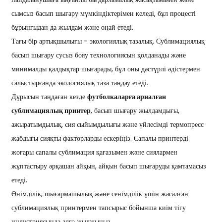
сымсыз басып шығару мүмкіндіктерімен келеді, бұл процесті
бұрынғыдан да жылдам және оңай етеді.
Тағы бір артықшылығы - экологиялық тазалық. Сублимациялық
басып шығару сусыз бояу технологиясын қолданады және
минималды қалдықтар шығарады, бұл оны дәстүрлі әдістермен
салыстырғанда экологиялық таза таңдау етеді.
Дұрысын таңдаған кезде
футболкаларға арналған
сублимациялық принтер
, басып шығару жылдамдығы,
ажыратымдылық, сия сыйымдылығы және үйлесімді термопресс
жабдығы сияқты факторларды ескеріңіз. Сапалы принтерді
жоғары сапалы сублимация қағазымен және сиялармен
жұптастыру әрқашан айқын, айқын басып шығаруды қамтамасыз
етеді.
Өнімділік, шығармашылық және сенімділік үшін жасалған
сублимациялық принтермен тапсырыс бойынша киім тігу
индустриясында алға жылжыңыз.