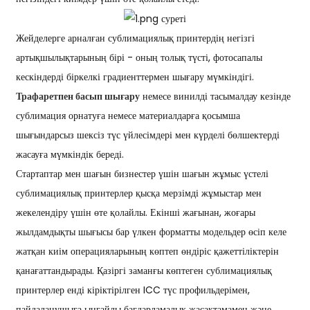
Жейделерге арналған сублимациялық принтердің негізгі
артықшылықтарының бірі - оның толық түсті, фотосапалы
кескіндерді біркелкі градиенттермен шығару мүмкіндігі.
Трафаретпен басып шығару
немесе винилді тасымалдау кезінде
сублимация орнатуға немесе материалдарға қосымша
шығындарсыз шексіз түс үйлесімдері мен күрделі бөлшектерді
жасауға мүмкіндік береді.
Стартаптар мен шағын бизнестер үшін шағын жұмыс үстелі
сублимациялық принтерлер қысқа мерзімді жұмыстар мен
жекелендіру үшін өте қолайлы. Екінші жағынан, жоғары
жылдамдықты шығысы бар үлкен форматты модельдер өсіп келе
жатқан киім операцияларының көптеп өндіріс қажеттіліктерін
қанағаттандырады. Қазіргі заманғы көптеген сублимациялық
принтерлер енді кіріктірілген ICC түс профильдерімен,
пайдаланушыға ыңғайлы бағдарламалық жасақтамамен және