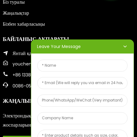
Біз туралы
Жаңалықтар
Бізбен хабарласыңы
БАЙЛАНЫС АҚПАРАТЫ
Leave Your Message
Янтай қаласының Чжифу ауданы
youcheng@ytscreenprinter.com
+86 13386383930
0086-05356730996
ЖАҢАЛЫҚТАР БЮЛЛЕТЕНЬДЕРІ
Электрондық поштаңызды енгізіңіз, біз сізге соңғы ақпарат
жоспарларын жібереміз.