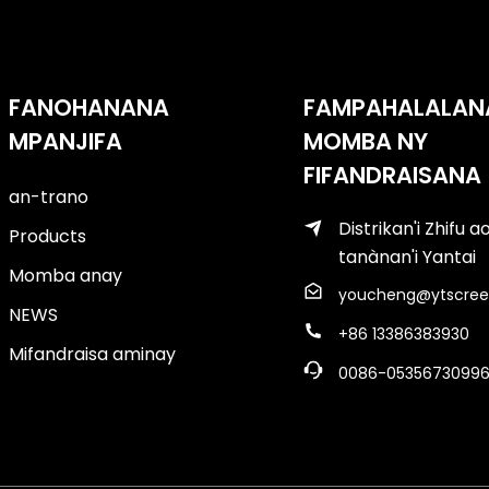
FANOHANANA
FAMPAHALALAN
MPANJIFA
MOMBA NY
FIFANDRAISANA
an-trano
Distrikan'i Zhifu a
Products
tanànan'i Yantai
Momba anay
youcheng@ytscree
NEWS
+86 13386383930
Mifandraisa aminay
0086-0535673099