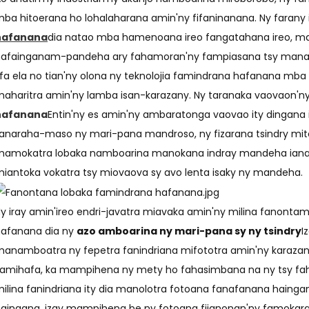
ba hitoerana ho lohalaharana amin'ny fifaninanana. Ny farany 
hafanana
dia natao mba hamenoana ireo fangatahana ireo, m
afainganam-pandeha ary fahamoran'ny fampiasana tsy manam
fa ela no tian'ny olona ny teknolojia famindrana hafanana m
aharitra amin'ny lamba isan-karazany. Ny taranaka vaovaon'n
hafanana
Entin'ny es amin'ny ambaratonga vaovao ity dingana 
anaraha-maso ny mari-pana mandroso, ny fizarana tsindry mito
amokatra lobaka namboarina manokana indray mandeha ianao na
iantoka vokatra tsy miovaova sy avo lenta isaky ny mandeha.
y iray amin'ireo endri-javatra miavaka amin'ny milina fanont
afanana dia ny
azo amboarina ny mari-pana sy ny tsindry
I
anamboatra ny fepetra fanindriana mifototra amin'ny karaza
amihafa, ka mampihena ny mety ho fahasimbana na ny tsy faham
ilina fanindriana ity dia manolotra fotoana fanafanana hainga
aingana, izay mampihena be ny fotoana fijanonan'ny famokar