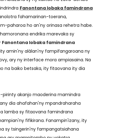
indrindra
Fanontana lobaka famindrana
anolotra fahamarinan-toerana,
-paharoa ho an'ny orinasa rehetra habe.
ba hamoronana endrika marevaka sy
y
Fanontana lobaka famindrana
ity amin'ny alàlan'ny fampifangaroana ny
vy, ary ny interface mora ampiasaina. Na
 baiko betsaka, ity fitaovana ity dia
am-pirinty akanjo maoderina mamindra
zany dia ahafahan'ny mpandraharaha
na lamba sy fitaovana famindrana
pian'ny fifikirana. Fanampin'izany, ity
na sy tsingerin'ny fampangatsiahana
ana ary mampitombo ny vokatra.