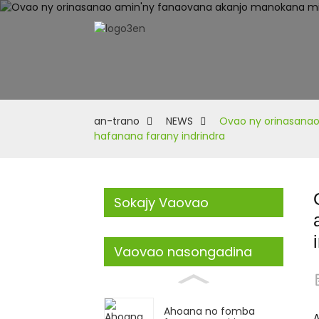
an-trano
NEWS
Ovao ny orinasanao
hafanana farany indrindra
Sokajy Vaovao
Vaovao nasongadina
Ahoana no fomba
A