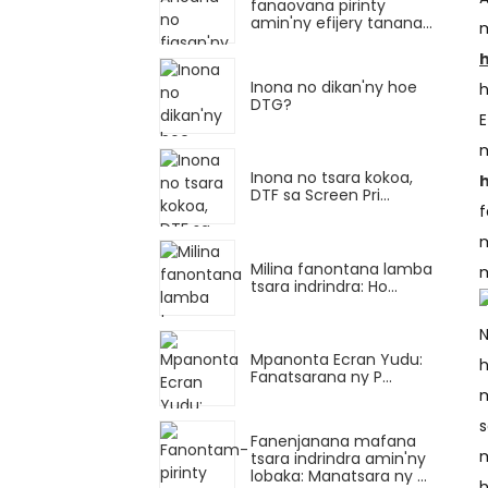
fanaovana pirinty
amin'ny efijery tanana...
m
Inona no dikan'ny hoe
h
DTG?
E
m
Inona no tsara kokoa,
DTF sa Screen Pri...
f
m
Milina fanontana lamba
m
tsara indrindra: Ho...
N
Mpanonta Ecran Yudu:
h
Fanatsarana ny P...
m
s
Fanenjanana mafana
m
tsara indrindra amin'ny
lobaka: Manatsara ny ...
h