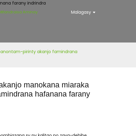
Mifandraisa Aminay
Malagasy
fanontam-pirinty akanjo famindrana
 akanjo manokana miaraka
famindrana hafanana farany
hombiazana sy ny kalitao no zava-dehibe