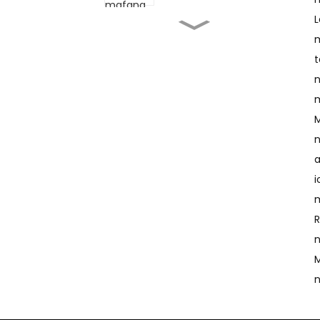
L
Mendrika ve ny mividy
m
milina fanontam-
pirinty mafana...
t
n
Fanontam-pirinty
mafana tsara indrindra
m
amin'ny lobaka T-shirt:
Manatsara...
M
n
Mpanonta Ecran T-
a
Shirt: Fitaovana feno...
i
m
Milina fanontana efijery
R
amidy...
n
M