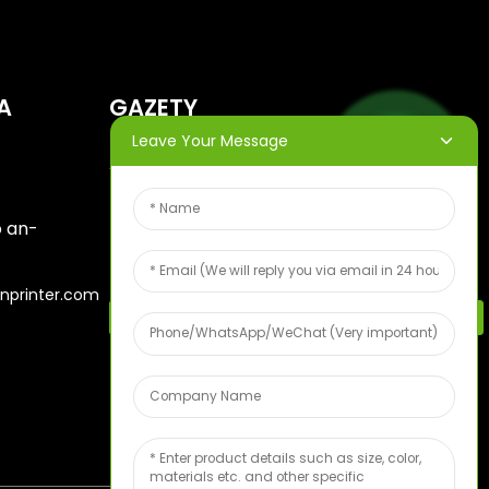
A
GAZETY
Leave Your Message
Ampidiro ny mailakao dia
halefanay aminao ny
o an-
fampahalalana farany
momba ny drafitra.
nprinter.com
Santionan'ny Voankazo Maimaim-Poana
6