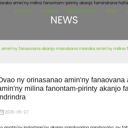
An-Trano
Products
Momba Anay
NEWS
NEWS
 amin'ny fanaovana akanjo manokana miaraka amin'ny milina 
Ovao ny orinasanao amin'ny fanaovana
amin'ny milina fanontam-pirinty akanjo 
indrindra
2025-05-27
o anatin'ny indostrian'ny akanjo namboarina miroborobo, ny fa