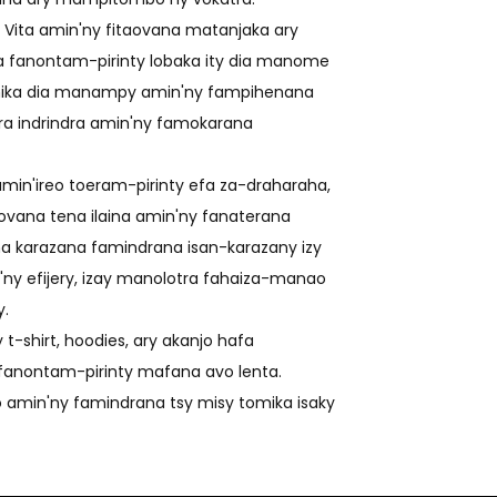
Vita amin'ny fitaovana matanjaka ary
ina fanontam-pirinty lobaka ity dia manome
nomika dia manampy amin'ny fampihenana
a indrindra amin'ny famokarana
in'ireo toeram-pirinty efa za-draharaha,
ovana tena ilaina amin'ny fanaterana
 karazana famindrana isan-karazany izy
in'ny efijery, izay manolotra fahaiza-manao
y.
-shirt, hoodies, ary akanjo hafa
 fanontam-pirinty mafana avo lenta.
o amin'ny famindrana tsy misy tomika isaky