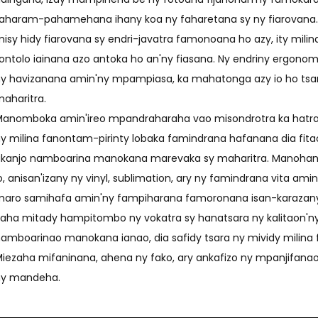
aharam-pahamehana ihany koa ny faharetana sy ny fiarovana. 
isy hidy fiarovana sy endri-javatra famonoana ho azy, ity mil
ontolo iainana azo antoka ho an'ny fiasana. Ny endriny ergo
y havizanana amin'ny mpampiasa, ka mahatonga azy io ho tsar
aharitra.
anomboka amin'ireo mpandraharaha vao misondrotra ka hatram
y milina fanontam-pirinty lobaka famindrana hafanana dia fita
kanjo namboarina manokana marevaka sy maharitra. Manohana
o, anisan'izany ny vinyl, sublimation, ary ny famindrana vita am
aro samihafa amin'ny fampiharana famoronana isan-karazan
aha mitady hampitombo ny vokatra sy hanatsara ny kalitaon'ny t
amboarinao manokana ianao, dia safidy tsara ny mividy milina
iezaha mifaninana, ahena ny fako, ary ankafizo ny mpanjifana
ny mandeha.