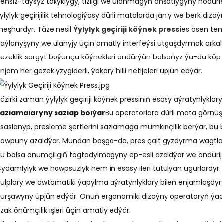
eňsiz-taýsyz takyklygy, tizligi we ulanmagyň aňsatlygyny hödürl
ylylyk geçirijilik tehnologiýasy dürli matalarda janly we berk diz
eşhurdyr. Täze nesil
Ýylylyk geçiriji köýnek pressi
es ösen tem
aýlanyşyny we ulanyjy üçin amatly interfeýsi utgaşdyrmak arkaly 
ezeklik sargyt boýunça köýnekleri öndürýän bolsaňyz ýa-da köp 
njam her gezek yzygiderli, ýokary hilli netijeleri üpjün edýär.
äzirki zaman ýylylyk geçiriji köýnek pressiniň esasy aýratynlyklar
sazlamalaryny sazlap bolýar
Bu operatorlara dürli mata görnüşle
saslanyp, presleme şertlerini sazlamaga mümkinçilik berýär, 
owpuny azaldýar. Mundan başga-da, pres çalt gyzdyrma wagtlary
u bolsa önümçiligiň togtadylmagyny ep-esli azaldýar we öndürijil
ydamlylyk we howpsuzlyk hem iň esasy ileri tutulýan ugurlardyr.
ulplary we awtomatiki ýapylma aýratynlyklary bilen enjamlaşdyr
urşawyny üpjün edýär. Onuň ergonomiki dizaýny operatoryň ý
zak önümçilik işleri üçin amatly edýär.