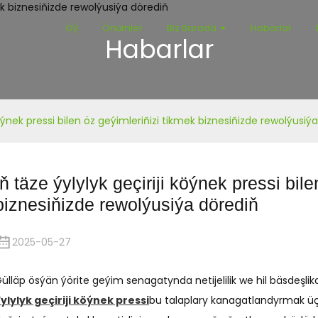
Öý
Önümler
Biz Barada
Habarlar
Habarlar
 köýnek pressi bilen öz geýimleriňizi tikmek biznesiňizde rewolýusiý
Iň täze ýylylyk geçiriji köýnek pressi bil
biznesiňizde rewolýusiýa dörediň
2025-05-27
ülläp ösýän ýörite geýim senagatynda netijelilik we hil bäsdeşl
ylylyk geçiriji köýnek pressi
bu talaplary kanagatlandyrmak üçin