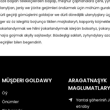
äze başlan telekeçilerden başlap, meşhur çaphanalara çenli, ýyly
lanylýan, janly we ýörite geýimleri öndürmek üçin möhüm guraldy
ürli geçiriji görnüşlerini goldaýar we dürli döredijilik ulanylyşlary
ger siz öz islegiňiz boýunça tikilen maýkalaryň, kapşonly köýnekl
okarlandyrmak we hilini ýokarlandyrmak isleýän bolsaňyz, ýokary önd
aýa goýmak akylly saýlawdyr. Bäsdeşligi saklaň, zyňyndylary aza
eçirijiler bilen begendiriň.
MÜŞDERI GOLDAWY
ARAGATNAŞYK
MAGLUMATLAR
Öý
Yantai şäheriniň J
Önümler
etraby