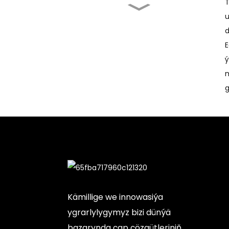
T
Yssylyk pressini satyn
u
almaga degýärmi ...
d
E
Iň gowy maýka
ý
gyzdyryjy press:
Güýçlendiriji...
m
g
Futbolka ekran printeri:
Doly...
Satyşda Ekran Çap
Etmek Maşyny...
Kämillige we innowasiýa
ygrarlylygymyz bizi dünýä
bazarynda çap çözgütleriniň