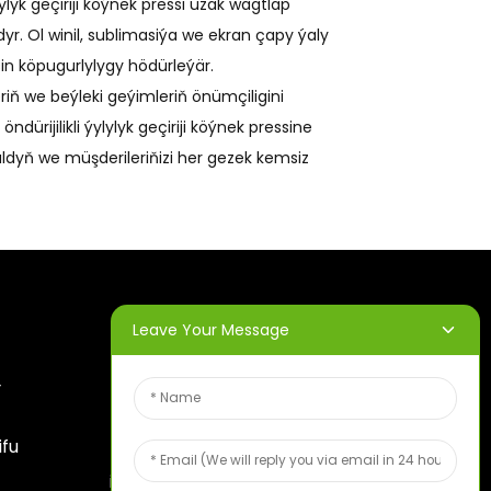
lyk geçiriji köýnek pressi uzak wagtlap
r. Ol winil, sublimasiýa we ekran çapy ýaly
 üçin köpugurlylygy hödürleýär.
eriň we beýleki geýimleriň önümçiligini
ürijilikli ýylylyk geçiriji köýnek pressine
ldyň we müşderileriňizi her gezek kemsiz
Leave Your Message
HABARLAR
Y
BÝULLETENLERI
ifu
E-poçtaňyzy giriziň, biz size
iň soňky maglumat