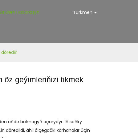
Biz Bilen Habarlaşyň
Turkmen
a dörediň
en öz geýimleriňizi tikmek
ikden öňde bolmagyň açarydyr. Iň soňky
 döredildi, ähli ölçegdäki kärhanalar üçin