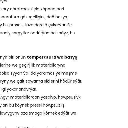
eýär.
aýnlary döretmek üçin köpden bäri
peratura gözegçiligini, deň basyş
bu prosesi täze derejä çykarýar. Bir
sanly sargytlar öndürýän bolsaňyz, bu
ynyň biri onuň
temperatura we basyş
rine we geçirijilik materiallaryna
bu bolsa zyýan ýa-da ýaramaz ýelmeşme
ny we çalt sowama sikllerini hödürleýär,
igi ýokarlandyrýar.
 Agyr materiallardan ýasalyp, howpsuzlyk
ylan bu köýnek pressi howpsuz iş
adawlygyny azaltmaga kömek edýär we