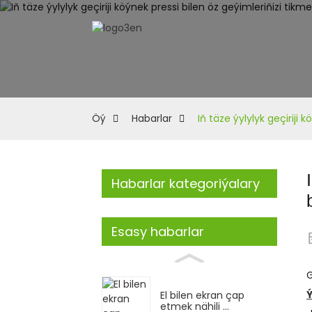
Öý
Habarlar
Iň täze ýylylyk geçiriji
Habarlar kategoriýalary
Esasy habarlar
G
Ý
El bilen ekran çap
etmek nähili ...