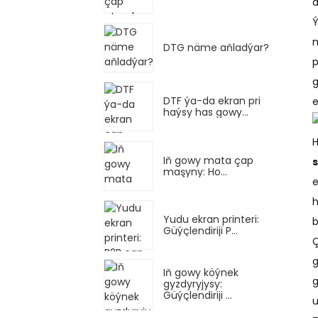
d
Ý
m
DTG näme aňladýar?
p
g
DTF ýa-da ekran pri
e
haýsy has gowy...
H
Iň gowy mata çap
maşyny: Ho...
e
h
Yudu ekran printeri:
b
Güýçlendiriji P...
Ç
g
Iň gowy köýnek
g
gyzdyryjysy:
Güýçlendiriji ...
u