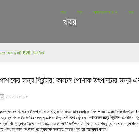
হোম
পণ্য
আমাদের সম্পর্কে
খবর
খবর
দনের জন্য একটি B2B নির্দেশিকা
পোশাকের জন্য প্রিন্টার: কাস্টম পোশাক উৎপাদনের জন্য এ
২০২৫-০৮-০৮
্রুতগতির পোশাকের এই জগতে, কাস্টমাইজেশন এখন আর বিলাসিতা নয় - এটি একটি প্রয়োজনীয়তা। ব্যবসা প
নন্য ফ্যাশন লাইন তৈরির জন্য ক্রমাগত উদ্ভাবনী উপায় খুঁজছে।
পোশাকের জন্য প্রিন্টার
টেক্সটাইল প্রি
ুগান্তকারী প্রযুক্তি হিসেবে আবির্ভূত হয়েছে। এই নির্দেশিকাটি কীভাবে এই প্রযুক্তি আপনার ব্যব
ারে এবং আপনার উৎপাদন প্রক্রিয়াকে সহজতর করতে পারে তা অন্বেষণ করবে।