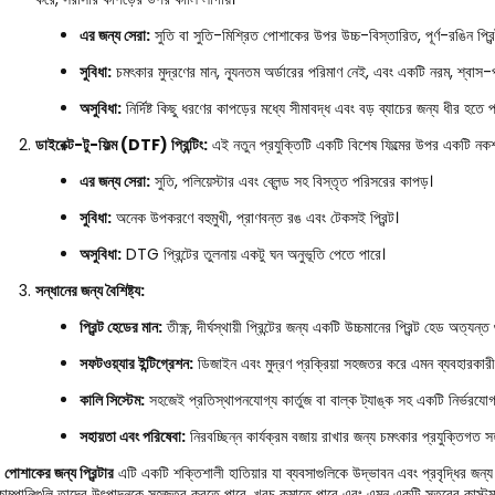
এর জন্য সেরা:
সুতি বা সুতি-মিশ্রিত পোশাকের উপর উচ্চ-বিস্তারিত, পূর্ণ-রঙিন প্রিন
সুবিধা:
চমৎকার মুদ্রণের মান, ন্যূনতম অর্ডারের পরিমাণ নেই, এবং একটি নরম, শ্বাস-প
অসুবিধা:
নির্দিষ্ট কিছু ধরণের কাপড়ের মধ্যে সীমাবদ্ধ এবং বড় ব্যাচের জন্য ধীর হতে প
ডাইরেক্ট-টু-ফিল্ম (DTF) প্রিন্টিং:
এই নতুন প্রযুক্তিটি একটি বিশেষ ফিল্মের উপর একটি নকশা
এর জন্য সেরা:
সুতি, পলিয়েস্টার এবং ব্লেন্ড সহ বিস্তৃত পরিসরের কাপড়।
সুবিধা:
অনেক উপকরণে বহুমুখী, প্রাণবন্ত রঙ এবং টেকসই প্রিন্ট।
অসুবিধা:
DTG প্রিন্টের তুলনায় একটু ঘন অনুভূতি পেতে পারে।
সন্ধানের জন্য বৈশিষ্ট্য:
প্রিন্ট হেডের মান:
তীক্ষ্ণ, দীর্ঘস্থায়ী প্রিন্টের জন্য একটি উচ্চমানের প্রিন্ট হেড অত্যন্ত গ
সফটওয়্যার ইন্টিগ্রেশন:
ডিজাইন এবং মুদ্রণ প্রক্রিয়া সহজতর করে এমন ব্যবহারকারী-বা
কালি সিস্টেম:
সহজেই প্রতিস্থাপনযোগ্য কার্তুজ বা বাল্ক ট্যাঙ্ক সহ একটি নির্ভরযোগ
সহায়তা এবং পরিষেবা:
নিরবচ্ছিন্ন কার্যক্রম বজায় রাখার জন্য চমৎকার প্রযুক্তিগত সহ
ক
পোশাকের জন্য প্রিন্টার
এটি একটি শক্তিশালী হাতিয়ার যা ব্যবসাগুলিকে উদ্ভাবন এবং প্রবৃদ্ধির জন্য ক্
োম্পানিগুলি তাদের উৎপাদনকে সহজতর করতে পারে, খরচ কমাতে পারে এবং এমন একটি স্তরের কাস্ট