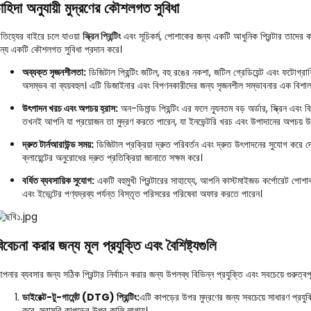
াহিদা অনুযায়ী মুদ্রণের কৌশলগত সুবিধা
তিহ্যের বাইরে চলে যাওয়া
স্ক্রিন প্রিন্টিং
এবং সূচিকর্ম, পোশাকের জন্য একটি আধুনিক প্রিন্টার তাদের কার
ন্য একটি কৌশলগত সুবিধা প্রদান করে।
অব্যক্ত সৃজনশীলতা:
ডিজিটাল প্রিন্টিং জটিল, বহু রঙের নকশা, জটিল গ্রেডিয়েন্ট এবং ফটোগ্রা
অসম্ভব বা ব্যয়বহুল। এটি ডিজাইনার এবং বিপণনকারীদের জন্য সৃজনশীল সম্ভাবনার এক বিশাল 
উৎপাদন খরচ এবং অপচয় হ্রাস:
অন-ডিমান্ড প্রিন্টিং এর ফলে ন্যূনতম বড় অর্ডার, স্ক্রিন এ
তখনই আপনি যা প্রয়োজন তা মুদ্রণ করতে পারেন, যা ইনভেন্টরি খরচ এবং উপাদানের অপচয় উ
দ্রুত টার্নআরাউন্ড সময়:
ডিজিটাল প্রক্রিয়া দ্রুত পরিবর্তন এবং দ্রুত উৎপাদনের সুযোগ করে দেয়
ক্লায়েন্টের অনুরোধের দ্রুত প্রতিক্রিয়া জানাতে সক্ষম করে।
বর্ধিত ব্যবসায়িক সুযোগ:
একটি বহুমুখী প্রিন্টারের সাহায্যে, আপনি কাস্টমাইজড কর্পোরেট পোশা
এবং ইভেন্টের পণ্যদ্রব্য পর্যন্ত বিস্তৃত পরিসরের পরিষেবা অফার করতে পারেন।
িবেচনা করার জন্য মূল প্রযুক্তি এবং বৈশিষ্ট্যগুলি
পনার ব্যবসার জন্য সঠিক প্রিন্টার নির্বাচন করার জন্য উপলব্ধ বিভিন্ন প্রযুক্তি এবং সবচেয়ে গুরুত্বপূর্
ডাইরেক্ট-টু-গার্মেন্ট (DTG) প্রিন্টিং:
এটি কাপড়ের উপর মুদ্রণের জন্য সবচেয়ে সাধারণ প্রযুক
করে, সরাসরি কাপড়ের উপর কালি লাগায়।