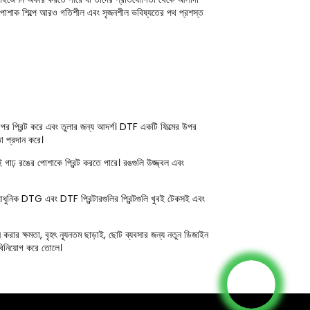
ে, পোশাক শিল্পে আরও গতিশীল এবং সৃজনশীল ভবিষ্যতের পথ প্রশস্ত
প্রিন্ট করে এবং তুলার জন্য আদর্শ। DTF একটি ফিল্মের উপর
তা প্রদান করে।
 গাঢ় রঙের পোশাকে প্রিন্ট করতে পারে। রঙগুলি উজ্জ্বল এবং
 আধুনিক DTG এবং DTF প্রিন্টারগুলির প্রিন্টগুলি খুবই টেকসই এবং
করার ক্ষমতা, বৃহৎ ন্যূনতম ছাড়াই, ছোট ব্যবসার জন্য নতুন ডিজাইন
 বিনিয়োগ করে তোলে।