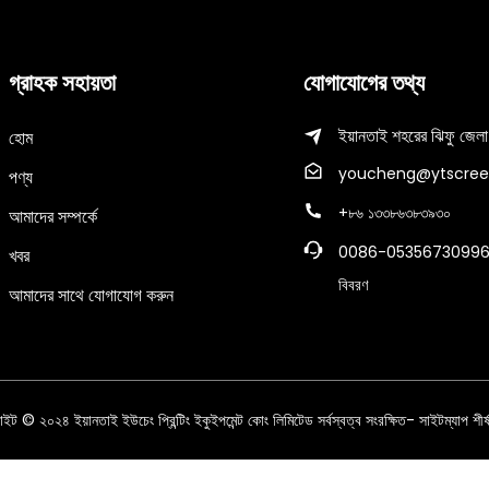
গ্রাহক সহায়তা
যোগাযোগের তথ্য
ইয়ানতাই শহরের ঝিফু জেলা
হোম
youcheng@ytscree
পণ্য
+৮৬ ১৩৩৮৬৩৮৩৯৩০
আমাদের সম্পর্কে
0086-05356730996
খবর
বিবরণ
আমাদের সাথে যোগাযোগ করুন
াইট © ২০২৪ ইয়ানতাই ইউচেং প্রিন্টিং ইকুইপমেন্ট কোং লিমিটেড সর্বস্বত্ব সংরক্ষিত
- সাইটম্যাপ
শীর