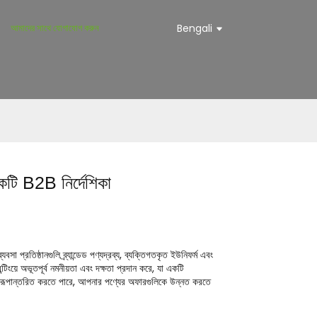
আমাদের সাথে যোগাযোগ করুন
Bengali
কটি B2B নির্দেশিকা
্রতিষ্ঠানগুলি ব্র্যান্ডেড পণ্যদ্রব্য, ব্যক্তিগতকৃত ইউনিফর্ম এবং
ন্টিংয়ে অভূতপূর্ব নমনীয়তা এবং দক্ষতা প্রদান করে, যা একটি
সাকে রূপান্তরিত করতে পারে, আপনার পণ্যের অফারগুলিকে উন্নত করতে