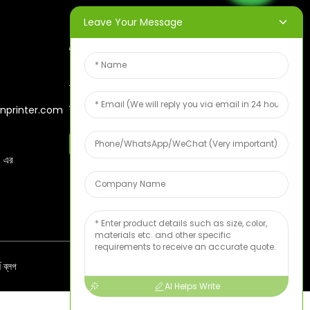
Leave Your Message
নিউজলেটার
আপনার ইমেল লিখুন এবং আমরা আপনাকে
সর্বশেষ তথ্য পরিকল্পনা পাঠাবো।
nprinter.com
বিনামূল্যে ফলের নমুনা
 এর
্ষ ব্লগ
AI Helps Write