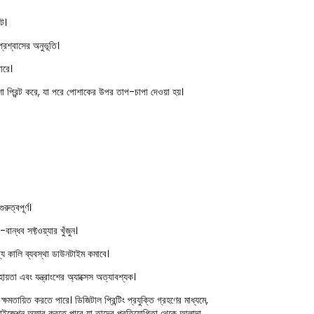
্ট।
্রশ্বাসের অনুভূতি।
ারে।
 প্রিন্ট করে, যা পরে পোশাকের উপর তাপ-চাপা দেওয়া হয়।
ুরুত্বপূর্ণ।
ন্ধব সফ্টওয়্যার খুঁজুন।
্য কালি ব্যবস্থা ডাউনটাইম কমাবে।
ায়তা এবং যন্ত্রাংশের অ্যাক্সেস অত্যাবশ্যক।
ষমতায়িত করতে পারে। ডিজিটাল প্রিন্টিং প্রযুক্তি গ্রহণের মাধ্যমে,
মাইজেশন অফার করতে পারে যা তাদের প্রতিযোগিতা থেকে আলাদা