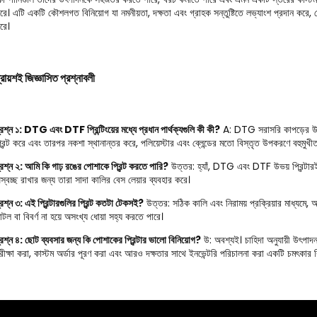
রে। এটি একটি কৌশলগত বিনিয়োগ যা নমনীয়তা, দক্ষতা এবং গ্রাহক সন্তুষ্টিতে লভ্যাংশ প্রদান কর
রে।
্রায়শই জিজ্ঞাসিত প্রশ্নাবলী
্রশ্ন ১: DTG এবং DTF প্রিন্টিংয়ের মধ্যে প্রধান পার্থক্যগুলি কী কী?
A: DTG সরাসরি কাপড়ের উপর 
্রিন্ট করে এবং তারপর নকশা স্থানান্তর করে, পলিয়েস্টার এবং ব্লেন্ডের মতো বিস্তৃত উপকরণে বহুমুখী
্রশ্ন ২: আমি কি গাঢ় রঙের পোশাকে প্রিন্ট করতে পারি?
উত্তর: হ্যাঁ, DTG এবং DTF উভয় প্রিন্টারই
স্বচ্ছ রাখার জন্য তারা সাদা কালির বেস লেয়ার ব্যবহার করে।
্রশ্ন ৩: এই প্রিন্টারগুলির প্রিন্ট কতটা টেকসই?
উত্তর: সঠিক কালি এবং নিরাময় প্রক্রিয়ার মাধ্যমে,
াটল বা বিবর্ণ না হয়ে অসংখ্য ধোয়া সহ্য করতে পারে।
্রশ্ন ৪: ছোট ব্যবসার জন্য কি পোশাকের প্রিন্টার ভালো বিনিয়োগ?
উ: অবশ্যই। চাহিদা অনুযায়ী উৎপাদন 
রীক্ষা করা, কাস্টম অর্ডার পূরণ করা এবং আরও দক্ষতার সাথে ইনভেন্টরি পরিচালনা করা একটি চমৎকার