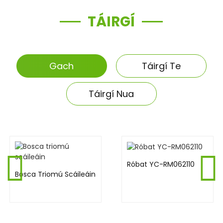
TÁIRGÍ
Gach
Táirgí Te
Táirgí Nua
Róbat YC-RM062110
Bosca Triomú Scáileáin
MEAISÍNÍ PRIONTÁLA
ROTHLACH IQ-X7
MEAISÍN LÍNÍOCHTA -
TREALAMH PRIONTÁLA
SCÁILEÁIN...