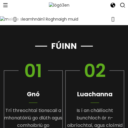
FÚINN
01
02
Gnó
Luachanna
Trí threochtaí tionscail a
Is í an cháilíocht
mhonatóiriú go dlúth agus
bunchloch ár n-
comhoibriú go
oibríochtaí, agus cloímid