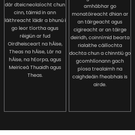
dár dteicneolaíocht chun
amhábhar go
cinn, táimid in ann
monatóireacht dhian ar
láithreacht láidir a bhunú i
an táirgeacht agus
go leor tíortha agus
cigireacht ar an táirge
réigiún ar fud
deiridh, coinnímid bearta
Oirdheisceart na hÁise,
rialaithe cáilíochta
Theas na hÁise, Lár na
dochta chun a chinntiú go
hÁise, na hEorpa, agus
gcomhlíonann gach
Meiriceá Thuaidh agus
píosa trealaimh na
Theas.
caighdeáin fheabhais is
airde.