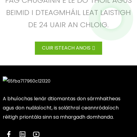
FÁG CHUGAINN É LE DO THOIL AGUS
BEIMID I DTEAGMHÁIL LEAT LAISTIGH
DE 24 UAIR AN CHLOIG.
CUIR ISTEACH ANOIS
A bhuíochas lenár dtiomantas don sármhaitheas
agus don nuálaíocht, is soláthraí ceannródaíoch
réitigh priontála sinn sa mhargadh domhanda.