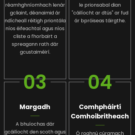
réamhghníomhach lenár
le prionsabal dian
gcliaint, déanaimid ár
"cáilíocht ar dtús" ar fud
ndícheall réitigh priontála
ár bpróiseas táirgthe.
níos éifeachtaí agus níos
cliste a fhorbairt a
spreagann rath dár
gcustaiméirí.
03
04
Margadh
Comhpháirtí
Comhoibritheach
A bhuíochas dár
gcáilíocht den scoth agus
Ó roghnú cúramach