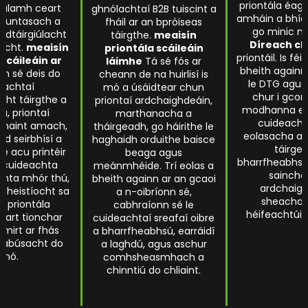
priontála éag
trealamh ceart
ghnólachtaí B2B tuiscint a
amháin a bhíon
 shuntasach a
fháil ar an bpróiseas
go minic n
 dtáirgiúlacht
táirgthe.
meaisín
Díreach ch
íocht.
meaisín
priontála scáileáin
priontáil. Is féi
 scáileáin ar
láimhe
Tá sé fós ar
bheith againn 
n sé deis do
cheann de na huirlisí is
le DTG agus
lachtaí
mó a úsáidtear chun
chur i gcom
cht táirgthe a
priontaí ardchaighdeáin,
modhanna eil
ú, priontaí
marthanacha a
cuideachta
bhaint amach,
tháirgeadh, go háirithe le
eolasacha a
id seirbhísí a
haghaidh orduithe baisce
táirge
bé acu printéir
beaga agus
bharrfheabhsú
 cuideachta
meánmhéide. Trí eolas a
sainch
chta mhór thú,
bheith againn ar an gcaoi
ardchaigh
hinfheistíocht sa
a n-oibríonn sé,
sheacha
n priontála
cabhraíonn sé le
héifeachtúil 
ceart tionchar
cuideachtaí sreafaí oibre
imirt ar fhás
a bharrfheabhsú, earráidí
hrabúsacht do
a laghdú, agus aschur
hnó.
comhsheasmhach a
chinntiú do chliaint.