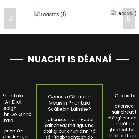
NUACHT IS DÉANAÍ
 Priontála
Cad is brí
Conas a Oibríonn
in Ar Díol:
Meaisín Priontála
I dtionscal 
hsaigh
Scáileáin Láimhe?
saincheapth
acht Do Ghnó
dtáirgí cur chu
I dtionscal na n-éadaí
ontála
ríthábhac
saincheaptha agus na
ghnólachtaí B2
al priontála
dtáirgí cur chun cinn, tá
fháil ar theic
 lae inniu, is
sé ríthábhachtach do