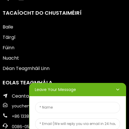
TACAÍOCHT DO CHUSTAIMÉIRÍ
Baile
Táirgí
Fúinn
Nuacht
Déan Teagmháil Linn
EOLAS TEAGMHÁLA
Leave Your Message
Ceantar Zhifu de Chathair Yantai
youcheng@ytscreenprinter.com
+86 13386383930
0086-05356730996