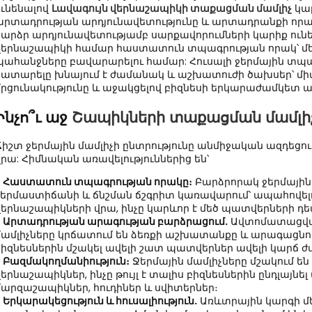
ունենալով
Լավագույն վերնաշապիկի տաքացման մամլիչ
կար
արտադրության արդյունավետությունը և արտադրանքի որակը:
բարձր արդյունավետությամբ սարքավորումների կարիք ունեն
վերնաշապիկի համար հաստատուն տպագրության որակ՝ 
պահանջները բավարարելու համար: Հուսալի ջերմային տպա
կատարելը խնայում է ժամանակ և աշխատուժի ծախսեր՝ մ
մրցունակությունը և աջակցելով բիզնեսի երկարաժամկետ ա
Ինչո՞ւ աջ
Շապիկների տաքացման մամլի
Ճիշտ ջերմային մամլիչի ընտրությունը անմիջական ազդեցութ
վրա: Հիմնական առավելություններից են՝
●
Հաստատուն տպագրության որակը։
Բարձրորակ ջերմային
ջերմաստիճանի և ճնշման ճշգրիտ կառավարում՝ ապահովել
վերնաշապիկների վրա, ինչը կարևոր է մեծ պատվերների դե
●
Արտադրության արագության բարձրացում.
Ավտոմատացվա
մամլիչները կրճատում են ձեռքի աշխատանքը և արագացնու
բիզնեսներին մշակել ավելի շատ պատվերներ ավելի կարճ 
●
Բազմակողմանիություն։
Ջերմային մամլիչները մշակում ե
վերնաշապիկներ, ինչը թույլ է տալիս բիզնեսներին ընդլայն
մարզաշապիկներ, հուդիներ և սվիտերներ։
●
Երկարակեցություն և հուսալիություն.
Առևտրային կարգի մ