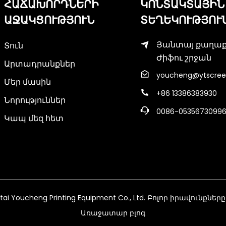
ՀԱՃԱԽՈՐԴՆԵՐԻ
ԿՈՆՏԱԿՏԱՅԻՆ
ԱՋԱԿՑՈՒԹՅՈՒՆ
ՏԵՂԵԿՈՒԹՅՈՒ
Յանտայ քաղա
Տուն
Ժիֆու շրջան
Արտադրանքներ
youcheng@ytscree
Մեր մասին
+86 13386383930
Նորություններ
0086-0535673099
Կապ մեզ հետ
ai Youcheng Printing Equipment Co., Ltd. Բոլոր իրավունք
Առաջատար բլոգ