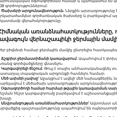
շարունակական օգտագործման համար և պահպանում են կա
2B գործողություններում։
●
Ծախսերի արդյունավետություն.
Ներքին արտադրությունը 
երկարաժամկետ գործառնական ծախսերը և բարելավում 
նկատմամբ վերահսկողությունը։
Հիմնական առանձնահատկությունները, ո
լավագույն վերնաշապիկի ջերմային մամլի
Ձեր բիզնեսի համար ջերմային մամլիչ ընտրելիս հատկապես
●
Ճշգրիտ ջերմաստիճանի կառավարում.
Ապահովում է փոխան
առանց գործվածքները վնասելու։
●
Կարգավորելի ճնշում.
Թույլ է տալիս անհատականացնել տ
կատարյալ տպագրական արդյունքի հասնելու համար։
●
Մեծ ափսեի չափսը՝
Աջակցում է ավելի մեծ նախագծերին, ն
բարելավում է մեծածախ արտադրության արդյունավետությո
●
Օգտագործողի համար հարմար թվային կառավարման սար
ճնշման հեշտ կարգավորումը բարելավում է աշխատանքային
սխալը։
●
Անվտանգության առանձնահատկություններ՝
Ավտոմատ անջ
այրվածքից պաշտպանությունը ապահովում են օպերատորի