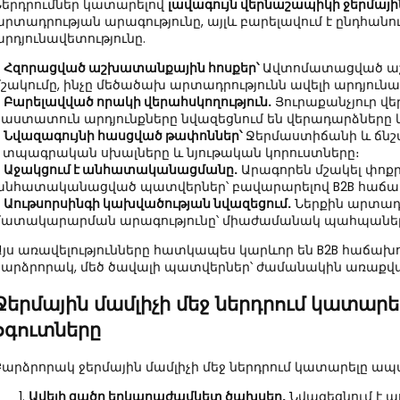
Ներդրումներ կատարելով
լավագույն վերնաշապիկի ջերմայի
արտադրության արագությունը, այլև բարելավում է ընդհան
արդյունավետությունը.
●
Հզորացված աշխատանքային հոսքեր՝
Ավտոմատացված աշխ
մշակումը, ինչը մեծածախ արտադրությունն ավելի արդյունա
●
Բարելավված որակի վերահսկողություն.
Յուրաքանչյուր վ
հաստատուն արդյունքները նվազեցնում են վերադարձները 
●
Նվազագույնի հասցված թափոններ՝
Ջերմաստիճանի և ճնշ
է տպագրական սխալները և նյութական կորուստները։
●
Աջակցում է անհատականացմանը.
Արագորեն մշակել փոք
անհատականացված պատվերներ՝ բավարարելով B2B հաճա
●
Աութսորսինգի կախվածության նվազեցում.
Ներքին արտադրո
մատակարարման արագությունը՝ միաժամանակ պահպանել
Այս առավելությունները հատկապես կարևոր են B2B հաճախ
բարձրորակ, մեծ ծավալի պատվերներ՝ ժամանակին առաքվ
Ջերմային մամլիչի մեջ ներդրում կատար
օգուտները
Բարձրորակ ջերմային մամլիչի մեջ ներդրում կատարելը ապահ
Ավելի ցածր երկարաժամկետ ծախսեր.
Նվազեցնում է ա