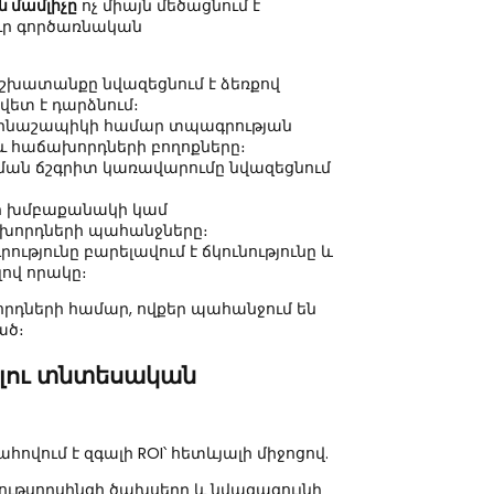
ն մամլիչը
ոչ միայն մեծացնում է
ուր գործառնական
ատանքը նվազեցնում է ձեռքով
վետ է դարձնում։
երնաշապիկի համար տպագրության
և հաճախորդների բողոքները։
ման ճշգրիտ կառավարումը նվազեցնում
ր խմբաքանակի կամ
խորդների պահանջները։
ւթյունը բարելավում է ճկունությունը և
ով որակը։
որդների համար, ովքեր պահանջում են
ած։
ելու տնտեսական
ովում է զգալի ROI՝ հետևյալի միջոցով.
ութսորսինգի ծախսերը և նվազագույնի