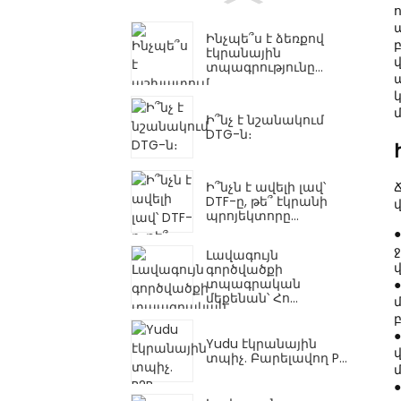
Ինչպե՞ս է ձեռքով
էկրանային
տպագրությունը...
Ի՞նչ է նշանակում
DTG-ն։
Ի՞նչն է ավելի լավ՝
DTF-ը, թե՞ էկրանի
պրոյեկտորը...
Լավագույն
գործվածքի
տպագրական
մեքենան՝ Հո...
Yudu էկրանային
տպիչ. Բարելավող P...