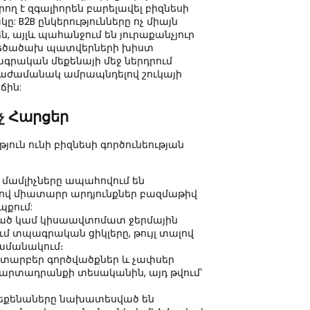
ող է զգալիորեն բարելավել բիզնեսի
 B2B ընկերությունները ոչ միայն
, այլև պահանջում են յուրաքանչյուր
մեծածախ պատվերների խիստ
գրական մեքենայի մեջ ներդրում
իաժամանակ ամրապնդելով շուկայի
ճին:
չ
Հարցեր
յուն ունի բիզնեսի գործունեության
 մամլիչները ապահովում են
ով միատարր արդյունքներ բազմաթիվ
պքում:
ծ կամ կիսաավտոմատ ջերմային
մ տպագրական ցիկլերը, թույլ տալով
ժամանակում։
ն տարբեր գործվածքներ և չափսեր
ել արտադրանքի տեսականին, այդ թվում՝
եքենաները նախատեսված են