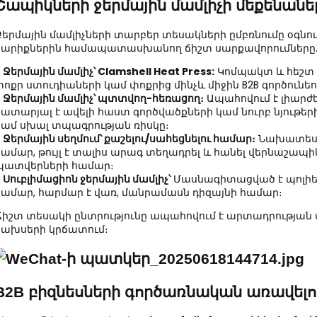
Շապիկների ջերմային մամլիչի մեքենան
Ջերմային մամլիչների տարբեր տեսակների ըմբռնումը օգնում
կարիքներին համապատասխանող ճիշտ սարքավորումները
●
Ջերմային մամլիչ՝ Clamshell Heat Press:
Կոմպակտ և հեշտ 
փոքր ստուդիաների կամ փոքրից մինչև միջին B2B գործունե
●
Ջերմային մամլիչ՝ պտտվող-հեռացող։
Ապահովում է լիարժե
կատարյալ է ավելի հաստ գործվածքների կամ նուրբ նյութեր
կամ սխալ տպագրության ռիսկը։
●
Ջերմային սեղմում՝ քաշելու/սահեցնելու համար։
Նախատեսվ
համար, թույլ է տալիս արագ տեղադրել և հանել վերնաշապի
պատվերների համար։
●
Սուբլիմացիոն ջերմային մամլիչ՝
Մասնագիտացված է պոլիե
համար, հարմար է վառ, մանրամասն դիզայնի համար։
Ճիշտ տեսակի ընտրությունը ապահովում է արտադրության ա
ծախսերի կրճատում։
B2B բիզնեսների գործառնական առավելու