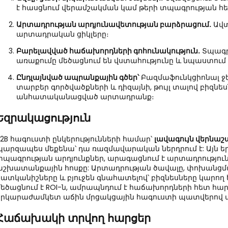
է հասցնում վերամշակման կամ թերի տպագրության հ
Արտադրության արդյունավետության բարձրացում.
Ավտ
արտադրական ցիկլերը։
Բարելավված հաճախորդների գոհունակություն.
Տպագր
առաքումը մեծացնում են վստահությունը և նպաստում
Ընդլայնված ապրանքային գծեր՝
Բազմաֆունկցիոնալ ջե
տարբեր գործվածքների և դիզայնի, թույլ տալով բիզնե
անհատականացված արտադրանք։
Եզրակացություն
B2B հագուստի ընկերությունների համար՝
լավագույն վերնաշ
պարզապես մեքենա՝ դա ռազմավարական ներդրում է: Այն եր
տպագրության արդյունքներ, արագացնում է արտադրություն
աշխատանքային հոսքը: Արտադրության ծավալը, փոխանցմ
հատկանիշները և բյուջեն գնահատելով՝ բիզնեսները կարող ե
մեծացնում է ROI-ն, ամրապնդում է հաճախորդների հետ հար
երկարաժամկետ աճին մրցակցային հագուստի պատվերով 
Հաճախակի տրվող հարցեր