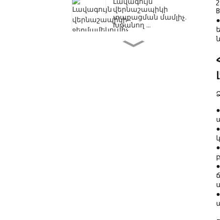
Լավագույն
վերնաշապիկի
B
տաքացման մամլիչ.
Խթանող ...
Արժե՞ ջերմային
մամլիչ գնել...
Լավագույն շապիկի
տաքացման մամլիչ.
Բարելավում...
Շապիկների
էկրանային տպիչ.
ամբողջական...
Վաճառվում է
էկրանային
տպագրության
մեքենա...