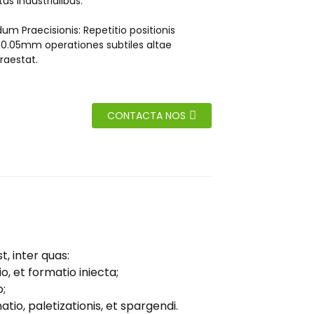
tus industrialibus.
 Praecisionis: Repetitio positionis
0.05mm operationes subtiles altae
praestat.
CONTACTA NOS
t, inter quas:
o, et formatio iniecta;
o;
atio, paletizationis, et spargendi.