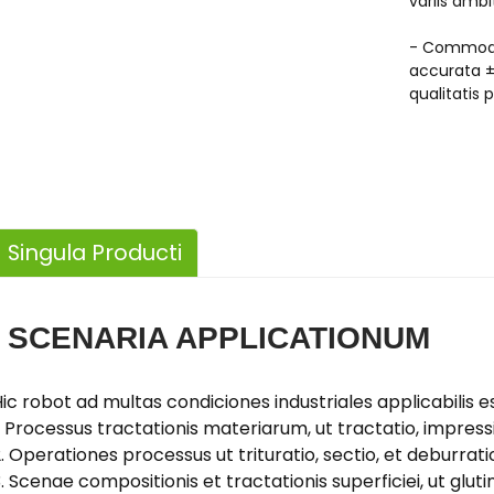
variis ambi
- Commodum
accurata ±
qualitatis 
Singula Producti
SCENARIA APPLICATIONUM
ic robot ad multas condiciones industriales applicabilis es
. Processus tractationis materiarum, ut tractatio, impressi
. Operationes processus ut trituratio, sectio, et deburrati
. Scenae compositionis et tractationis superficiei, ut glutin