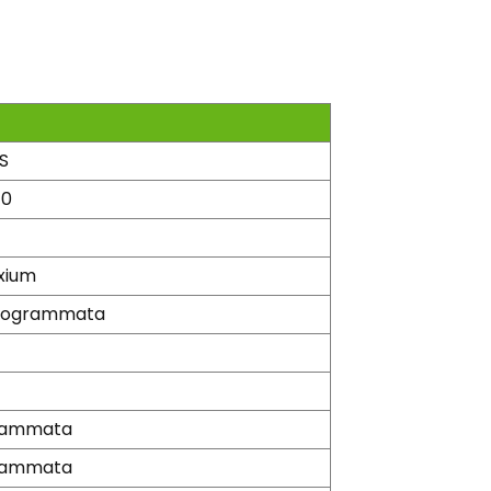
S
10
xium
liogrammata
grammata
grammata