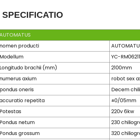
SPECIFICATIO
AUTOMATUS
nomen producti
AUTOMATU
Modellum
YC-RM0621
Longitudo brachii (mm)
2100mm
numerus axium
robot sex a
pondus oneris
Decem chi
accuratio repetita
±0/05mm
Potestas
220v 6kw
Pondus netum
230 chilio
Pondus grossum
320 chilio