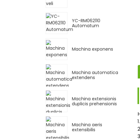
YC-RM062110
Automatum
Machina exponens
Machina automatica
extendens
Machina extensionis
duplicis prehensionis
H
1
Machina aeris
2
extensibilis
3