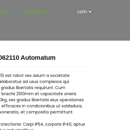
Nuntii
Contacta Nos
Latin
62110 Automatum
Loading...
Loading...
Loading...
Loading...
0 est robot sex axium a societate
laboratus ad usus complexos qui
 gradus libertatis requirunt. Cum
e brachii 2100mm et capacitate oneris
kg, sex gradus libertatis eius operationes
et efficaces in condicionibus ut soldadura,
xoneratio, et compositio permittunt.
otectionis: Carpi IP54, corporis IP40, aptus