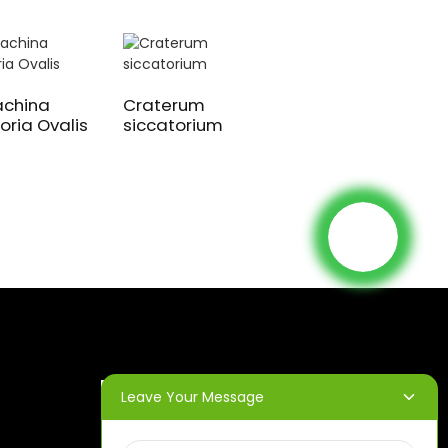
achina
Craterum
oria Ovalis
siccatorium
Machina
automatica uni
coloris ad logos
imprimendos
EPISTULAE
Leave Your Message
NUNTIALES