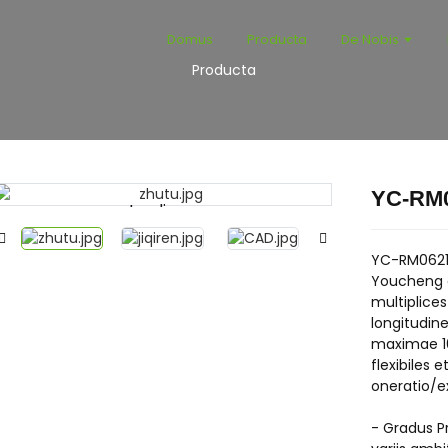
Domus
Producta
De Nobis
Producta
YC-RM0
Loading...
Loading...
YC-RM06211
Youcheng e
multiplices
longitudin
maximae 10
flexibiles 
oneratio/e
- Gradus Pr