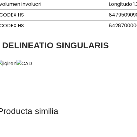
volumen involucri
Longitudo 1.
CODEX HS
847950909
CODEX HS
842870000
DELINEATIO SINGULARIS
Producta similia