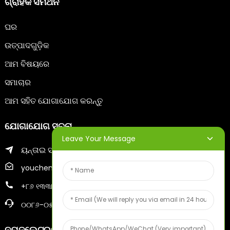
ଗ୍ରାହକ ସମର୍ଥନ
ଘର
ଉତ୍ପାଦଗୁଡ଼ିକ
ଆମ ବିଷୟରେ
ସମାଚାର
ଆମ ସହିତ ଯୋଗାଯୋଗ କରନ୍ତୁ
ଯୋଗାଯୋଗ ସୂଚନା
Leave Your Message
ୟନ୍ତାଇ ସହରର ଜିଫୁ ଜିଲ୍ଲା |
youcheng@ytscreenprinter.com
+୮୬ ୧୩୩୮୬୩୮୩୯୩୦
୦୦୮୬-୦୫୩୫୬୭୩୦୯୯୬
ନ୍ୟୁଜଲେଟରଗୁଡ଼ିକ