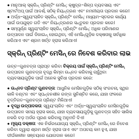
● ମାନୁଆଲ୍ ସ୍କ୍ରିନ୍ ପ୍ରିଣ୍ଟିଂ ମେସିନ୍: କ୍ଷୁଦ୍ର-ଶିଳ୍ପ ବ୍ୟବସାୟ ଏବଂ
ଷ୍ଟାର୍ଟଅପ୍ ପାଇଁ ଆଦର୍ଶ, ସଠିକ୍ ନିୟନ୍ତ୍ରଣ ଏବଂ ନମନୀୟତା ପ୍ରଦାନ କରେ।
● ଅର୍ଦ୍ଧ-ସ୍ୱୟଂଚାଳିତ ସ୍କ୍ରିନ୍ ପ୍ରିଣ୍ଟିଂ ମେସିନ୍: ମଧ୍ୟମ-ସ୍ତରର କାର୍ଯ୍ୟ
ପାଇଁ ଉପଯୁକ୍ତ ଗତି ଏବଂ ନିୟନ୍ତ୍ରଣର ସନ୍ତୁଳନ ପ୍ରଦାନ କରେ।
● ସମ୍ପୂର୍ଣ୍ଣ ସ୍ୱୟଂଚାଳିତ ସ୍କ୍ରିନ୍ ପ୍ରିଣ୍ଟିଂ ମେସିନ୍: ଅଧିକ ପରିମାଣର
ଉତ୍ପାଦନ ପାଇଁ ଡିଜାଇନ୍ ହୋଇଥିବା, ଏହି ମେସିନ୍ଗୁଡ଼ିକ ଦକ୍ଷତାକୁ ସର୍ବାଧିକ
କରିଥାଏ ଏବଂ ଶ୍ରମ ଖର୍ଚ୍ଚ ହ୍ରାସ କରିଥାଏ।
ସ୍କ୍ରିନ୍ ପ୍ରିଣ୍ଟିଂ ମେସିନ୍ ରେ ନିବେଶ କରିବାର ଲାଭ
ଉଚ୍ଚ-ଗୁଣବତ୍ତା ପ୍ରାପ୍ତ କରିବା
ବିକ୍ରୟ ପାଇଁ ସ୍କ୍ରିନ୍ ପ୍ରିଣ୍ଟିଂ ମେସିନ୍
ଉତ୍ପାଦନ ଗୁଣବତ୍ତା ବୃଦ୍ଧି କିମ୍ବା ଉନ୍ନତ କରିବାକୁ ଚାହୁଁଥିବା
ବ୍ୟବସାୟଗୁଡ଼ିକ ପାଇଁ ଅନେକ ସୁବିଧା ପ୍ରଦାନ କରେ:
●
ଉନ୍ନତ ପ୍ରିଣ୍ଟ ଗୁଣବତ୍ତା
: ଆଧୁନିକ ମେସିନଗୁଡ଼ିକ ସଠିକ୍ ସଂରଚନା, ସ୍ଥିର
କାଳି ବଣ୍ଟନ ଏବଂ ସ୍ପନ୍ଦନଶୀଳ ରଙ୍ଗ ସୁନିଶ୍ଚିତ କରେ, ଯାହା ଫଳରେ
ବୃତ୍ତିଗତ-ଗୁଣବତ୍ତା ପ୍ରିଣ୍ଟ ମିଳିଥାଏ।
●
ବୃଦ୍ଧି ଉତ୍ପାଦକତା
: ସ୍ୱୟଂଚାଳିତ ଏବଂ ଅର୍ଦ୍ଧ-ସ୍ୱୟଂଚାଳିତ ମେସିନଗୁଡ଼ିକ
ଉତ୍ପାଦନ ସମୟ ହ୍ରାସ କରେ, ଯାହା ବ୍ୟବସାୟଗୁଡ଼ିକୁ ଗୁଣବତ୍ତା ସହିତ ସାଲିସ
ନକରି ବଡ଼ ଅର୍ଡର ପୂରଣ କରିବାକୁ ଅନୁମତି ଦିଏ।
●
ମୂଲ୍ୟ ଦକ୍ଷତା
: ଏକ ନିର୍ଭରଯୋଗ୍ୟ ସ୍କ୍ରିନ୍ ପ୍ରିଣ୍ଟିଂ ମେସିନ୍ ରେ ନିବେଶ
କରିବା ଦ୍ୱାରା ଶ୍ରମ ଖର୍ଚ୍ଚ ହ୍ରାସ ପାଏ ଏବଂ ଅପଚୟ କମ ହୁଏ, ଯାହା
ଦୀର୍ଘକାଳୀନ ସଞ୍ଚୟରେ ଯୋଗଦାନ କରେ।