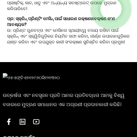
ପ୍ଲାଷ୍ଟିକ୍, କାଚ, ଧାତୁ ଏବଂ ଅନ୍ୟାନ୍ୟ ସବଷ୍ଟ୍ରେଟ୍ ଉପରେ ମୁଦ୍ରଣ
କରିପାରିବେ।
ପ୍ର: ସ୍କ୍ରିନ୍ ପ୍ରିଣ୍ଟିଂ ମେସିନ୍ ପାଇଁ ସାଧାରଣ ରକ୍ଷଣାବେକ୍ଷଣ କ’ଣ
ଆବଶ୍ୟକ?
ଉ: ପ୍ରିଣ୍ଟ ଗୁଣବତ୍ତା ଏବଂ ମେସିନର ସ୍ଥାୟୀତ୍ୱ ବଜାୟ ରଖିବା ପାଇଁ
ସ୍କ୍ରିନ୍ ଏବଂ ସ୍କ୍ୱିଜିଗୁଡ଼ିକର ନିୟମିତ ସଫା କରିବା, ଜୀର୍ଣ୍ଣ ଉପାଦାନଗୁଡ଼ିକର
ଯାଞ୍ଚ କରିବା ଏବଂ ଉପଯୁକ୍ତ କାଳୀ ସଂରକ୍ଷଣ ସୁନିଶ୍ଚିତ କରିବା ପ୍ରମୁଖ।
ଉତ୍କର୍ଷତା ଏବଂ ନବସୃଜନ ପ୍ରତି ଆମର ପ୍ରତିବଦ୍ଧତା ଆମକୁ ବିଶ୍ୱ
ବଜାରରେ ମୁଦ୍ରଣ ସମାଧାନର ଏକ ଅଗ୍ରଣୀ ପ୍ରଦାନକାରୀ କରିଛି।