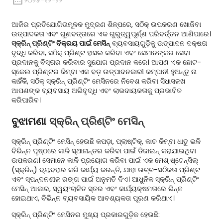
୨୦୨୫-୧୨-୨୨
ଆଜିର ପ୍ରତିଯୋଗିତାମୂଳକ ମୁଦ୍ରଣ ଶିଳ୍ପରେ, ସଠିକ୍ ଉପକରଣ ଖୋଜିବା
ଉତ୍ପାଦକତା ଏବଂ ଗୁଣବତ୍ତାରେ ଏକ ଗୁରୁତ୍ୱପୂର୍ଣ୍ଣ ପରିବର୍ତ୍ତନ ଆଣିପାରେ।
ସ୍କ୍ରିନ୍ ପ୍ରିଣ୍ଟିଂ
ବିକ୍ରୟ ପାଇଁ ମେସିନ୍
ବ୍ୟବସାୟଗୁଡ଼ିକୁ ଉତ୍ପାଦନ ଦକ୍ଷତା
ବୃଦ୍ଧି କରିବା, ସଠିକ୍ ପ୍ରିଣ୍ଟ ହାସଲ କରିବା ଏବଂ ସେମାନଙ୍କର ସେବା
ପ୍ରଦାନକୁ ବିସ୍ତାର କରିବାର ସୁଯୋଗ ପ୍ରଦାନ କରେ। ଆପଣ ଏକ ଛୋଟ-
ସ୍କେଲ ପ୍ରିଣ୍ଟର କିମ୍ବା ଏକ ବଡ଼ ଉତ୍ପାଦନକାରୀ କମ୍ପାନୀ ହୁଅନ୍ତୁ ନା
କାହିଁକି, ସଠିକ୍ ସ୍କ୍ରିନ୍ ପ୍ରିଣ୍ଟିଂ ମେସିନରେ ନିବେଶ କରିବା ସିଧାସଳଖ
ଆପଣଙ୍କ ବ୍ୟବସାୟ ଅଭିବୃଦ୍ଧି ଏବଂ ଲାଭଦାୟକତାକୁ ପ୍ରଭାବିତ
କରିପାରିବ।
ବୁଝାମଣା
ସ୍କ୍ରିନ୍ ପ୍ରିଣ୍ଟିଂ ମେସିନ୍
ସ୍କ୍ରିନ୍ ପ୍ରିଣ୍ଟିଂ ମେସିନ୍ ହେଉଛି କପଡ଼ା, ପ୍ଲାଷ୍ଟିକ୍, କାଚ କିମ୍ବା ଧାତୁ ଭଳି
ବିଭିନ୍ନ ପୃଷ୍ଠରେ କାଳି ସ୍ଥାନାନ୍ତର କରିବା ପାଇଁ ଡିଜାଇନ୍ କରାଯାଇଥିବା
ଉପକରଣ। ସେମାନେ କାଳି ପ୍ରୟୋଗ କରିବା ପାଇଁ ଏକ ମେଶ୍ ଷ୍ଟେନ୍ସିଲ୍
(ସ୍କ୍ରିନ୍) ବ୍ୟବହାର କରି କାର୍ଯ୍ୟ କରନ୍ତି, ଯାହା ଉଚ୍ଚ-ସଠିକତା ପ୍ରିଣ୍ଟ
ଏବଂ ସ୍ପନ୍ଦନଶୀଳ ରଙ୍ଗ ପାଇଁ ଅନୁମତି ଦିଏ। ଆଧୁନିକ ସ୍କ୍ରିନ୍ ପ୍ରିଣ୍ଟିଂ
ମେସିନ୍ ଆକାର, ସ୍ୱୟଂଚାଳିତ ସ୍ତର ଏବଂ କାର୍ଯ୍ୟକ୍ଷମତାରେ ଭିନ୍ନ
ହୋଇଥାଏ, ବିଭିନ୍ନ ବ୍ୟବସାୟିକ ଆବଶ୍ୟକତା ପୂରଣ କରିଥାଏ।
ସ୍କ୍ରିନ୍ ପ୍ରିଣ୍ଟିଂ ମେସିନର ମୁଖ୍ୟ ପ୍ରକାରଗୁଡ଼ିକ ହେଉଛି: