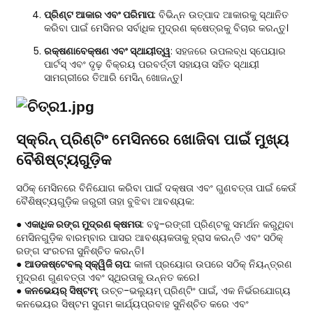
ପ୍ରିଣ୍ଟ ଆକାର ଏବଂ ପରିମାପ
: ବିଭିନ୍ନ ଉତ୍ପାଦ ଆକାରକୁ ସ୍ଥାନିତ
କରିବା ପାଇଁ ମେସିନର ସର୍ବାଧିକ ମୁଦ୍ରଣ କ୍ଷେତ୍ରକୁ ବିଚାର କରନ୍ତୁ।
ରକ୍ଷଣାବେକ୍ଷଣ ଏବଂ ସ୍ଥାୟୀତ୍ୱ
: ସହଜରେ ଉପଲବ୍ଧ ସ୍ପେୟାର
ପାର୍ଟସ୍ ଏବଂ ଦୃଢ଼ ବିକ୍ରୟ ପରବର୍ତ୍ତୀ ସହାୟତା ସହିତ ସ୍ଥାୟୀ
ସାମଗ୍ରୀରେ ତିଆରି ମେସିନ୍ ଖୋଜନ୍ତୁ।
ସ୍କ୍ରିନ୍ ପ୍ରିଣ୍ଟିଂ ମେସିନରେ ଖୋଜିବା ପାଇଁ ମୁଖ୍ୟ
ବୈଶିଷ୍ଟ୍ୟଗୁଡ଼ିକ
ସଠିକ୍ ମେସିନରେ ବିନିଯୋଗ କରିବା ପାଇଁ ଦକ୍ଷତା ଏବଂ ଗୁଣବତ୍ତା ପାଇଁ କେଉଁ
ବୈଶିଷ୍ଟ୍ୟଗୁଡ଼ିକ ଜରୁରୀ ତାହା ବୁଝିବା ଆବଶ୍ୟକ:
●
ଏକାଧିକ ରଙ୍ଗ ମୁଦ୍ରଣ କ୍ଷମତା
: ବହୁ-ରଙ୍ଗୀ ପ୍ରିଣ୍ଟକୁ ସମର୍ଥନ କରୁଥିବା
ମେସିନଗୁଡ଼ିକ ବାରମ୍ବାର ପାସର ଆବଶ୍ୟକତାକୁ ହ୍ରାସ କରନ୍ତି ଏବଂ ସଠିକ୍
ରଙ୍ଗ ସଂରଚନା ସୁନିଶ୍ଚିତ କରନ୍ତି।
●
ଆଡଜଷ୍ଟେବଲ୍ ସ୍କ୍ୱିଜି ଚାପ
: କାଳୀ ପ୍ରୟୋଗ ଉପରେ ସଠିକ୍ ନିୟନ୍ତ୍ରଣ
ମୁଦ୍ରଣ ଗୁଣବତ୍ତା ଏବଂ ସ୍ଥିରତାକୁ ଉନ୍ନତ କରେ।
●
କନଭେୟର୍ ସିଷ୍ଟମ୍
: ଉଚ୍ଚ-ଭଲ୍ୟୁମ୍ ପ୍ରିଣ୍ଟିଂ ପାଇଁ, ଏକ ନିର୍ଭରଯୋଗ୍ୟ
କନଭେୟର ସିଷ୍ଟମ ସୁଗମ କାର୍ଯ୍ୟପ୍ରବାହ ସୁନିଶ୍ଚିତ କରେ ଏବଂ