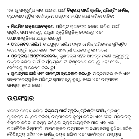
ଏକ ରୁ ସମ୍ପୂର୍ଣ୍ଣ ଲାଭ ପାଇବା ପାଇଁ
ବିକ୍ରୟ ପାଇଁ ସ୍କ୍ରିନ୍ ପ୍ରିଣ୍ଟିଂ ମେସିନ୍
,
ବ୍ୟବସାୟଗୁଡ଼ିକ ସର୍ବୋତ୍ତମ ଅଭ୍ୟାସ କାର୍ଯ୍ୟକାରୀ କରିବା ଉଚିତ:
●
ନିୟମିତ ରକ୍ଷଣାବେକ୍ଷଣ
: ପ୍ରିଣ୍ଟ ଗୁଣବତ୍ତା ବଜାୟ ରଖିବା ପାଇଁ
ସ୍କ୍ରିନ୍ ସଫା କରନ୍ତୁ, ପୁରୁଣା ସ୍କ୍ୱିଜିଗୁଡ଼ିକୁ ବଦଳାନ୍ତୁ ଏବଂ
ଉପାଦାନଗୁଡ଼ିକର ଯାଞ୍ଚ କରନ୍ତୁ।
●
ଅପରେଟର ତାଲିମ
: ଉପଯୁକ୍ତ ତାଲିମ ଦକ୍ଷ ମେସିନ୍ ପରିଚାଳନା ସୁନିଶ୍ଚିତ
କରେ, ତ୍ରୁଟି ହ୍ରାସ କରେ ଏବଂ ସାମଗ୍ରୀ ଅପଚୟକୁ କମ କରେ।
●
ପ୍ରକ୍ରିୟା ଅପ୍ଟିମାଇଜେସନ୍
: ଗୁଣବତ୍ତା ସହିତ ଆପତ୍ତି ନକରି ଥ୍ରୁପୁଟ୍‌କୁ
ଉନ୍ନତ କରିବା ପାଇଁ କାର୍ଯ୍ୟପ୍ରଣାଳୀ ବିଶ୍ଳେଷଣ କରନ୍ତୁ ଏବଂ ମେସିନ୍
ସେଟିଂସ୍‌କୁ ଆଡଜଷ୍ଟ କରନ୍ତୁ।
●
ଗୁଣାତ୍ମକ କାଳି ଏବଂ ସାମଗ୍ରୀ ବ୍ୟବହାର କରନ୍ତୁ
: ଉଚ୍ଚମାନର କାଳି ଏବଂ
ସବ୍‌ଷ୍ଟ୍ରେଟ୍‌ଗୁଡ଼ିକ ପ୍ରିଣ୍ଟ ସ୍ଥାୟୀତ୍ୱ ବୃଦ୍ଧି କରେ ଏବଂ ଉତ୍ପାଦନ
ସମସ୍ୟା ହ୍ରାସ କରେ।
ଉପସଂହାର
ଏକରେ ନିବେଶ କରିବା
ବିକ୍ରୟ ପାଇଁ ସ୍କ୍ରିନ୍ ପ୍ରିଣ୍ଟିଂ ମେସିନ୍
ପ୍ରିଣ୍ଟ
ଗୁଣବତ୍ତା ଉନ୍ନତ କରିବା, ଉତ୍ପାଦକତା ବୃଦ୍ଧି କରିବା ଏବଂ ସେବା ପ୍ରଦାନକୁ
ବିସ୍ତାର କରିବା ଲକ୍ଷ୍ୟ ରଖିଥିବା ବ୍ୟବସାୟଗୁଡ଼ିକ ପାଇଁ ଏହା ଏକ
ରଣନୈତିକ ନିଷ୍ପତ୍ତି। ଆପଣଙ୍କର ଉତ୍ପାଦନ ଆବଶ୍ୟକତାକୁ ବୁଝିବା, ସଠିକ୍
ବୈଶିଷ୍ଟ୍ୟ ସହିତ ଏକ ମେସିନ୍ ଚୟନ କରିବା ଏବଂ ସର୍ବୋତ୍ତମ ଅଭ୍ୟାସ