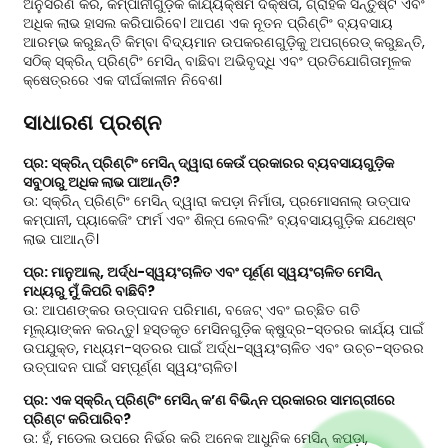
ଅନୁସରଣ କରି, କମ୍ପାନୀଗୁଡ଼ିକ କାର୍ଯ୍ୟକ୍ଷମ ଦକ୍ଷତା, ଗ୍ରାହକ ସନ୍ତୁଷ୍ଟି ଏବଂ
ଅଧିକ ଲାଭ ହାସଲ କରିପାରିବେ। ଆପଣ ଏକ ନୂତନ ପ୍ରିଣ୍ଟିଂ ବ୍ୟବସାୟ
ଆରମ୍ଭ କରୁଛନ୍ତି କିମ୍ବା ବିଦ୍ୟମାନ ଉପକରଣଗୁଡ଼ିକୁ ଅପଗ୍ରେଡ୍ କରୁଛନ୍ତି,
ସଠିକ୍ ସ୍କ୍ରିନ୍ ପ୍ରିଣ୍ଟିଂ ମେସିନ୍ ବାଛିବା ଅଭିବୃଦ୍ଧି ଏବଂ ପ୍ରତିଯୋଗିତାମୂଳକ
କ୍ଷେତ୍ରରେ ଏକ ଦୀର୍ଘକାଳୀନ ନିବେଶ।
ସାଧାରଣ ପ୍ରଶ୍ନ
ପ୍ର: ସ୍କ୍ରିନ୍ ପ୍ରିଣ୍ଟିଂ ମେସିନ୍ ଦ୍ୱାରା କେଉଁ ପ୍ରକାରର ବ୍ୟବସାୟଗୁଡ଼ିକ
ସବୁଠାରୁ ଅଧିକ ଲାଭ ପାଆନ୍ତି?
ଉ: ସ୍କ୍ରିନ୍ ପ୍ରିଣ୍ଟିଂ ମେସିନ୍ ଦ୍ୱାରା କପଡ଼ା ନିର୍ମାତା, ପ୍ରମୋସନାଲ୍ ଉତ୍ପାଦ
କମ୍ପାନୀ, ପ୍ୟାକେଜିଂ ଫାର୍ମ ଏବଂ ଶିଳ୍ପ ଲେବଲିଂ ବ୍ୟବସାୟଗୁଡ଼ିକ ଯଥେଷ୍ଟ
ଲାଭ ପାଆନ୍ତି।
ପ୍ର: ମାନୁଆଲ୍, ଅର୍ଦ୍ଧ-ସ୍ୱୟଂଚାଳିତ ଏବଂ ପୂର୍ଣ୍ଣ ସ୍ୱୟଂଚାଳିତ ମେସିନ୍
ମଧ୍ୟରୁ ମୁଁ କିପରି ବାଛିବି?
ଉ: ଆପଣଙ୍କର ଉତ୍ପାଦନ ପରିମାଣ, ବଜେଟ୍ ଏବଂ ଇଚ୍ଛିତ ଗତି
ମୂଲ୍ୟାଙ୍କନ କରନ୍ତୁ। ହସ୍ତକୃତ ମେସିନଗୁଡ଼ିକ କ୍ଷୁଦ୍ର-ସ୍ତରର କାର୍ଯ୍ୟ ପାଇଁ
ଉପଯୁକ୍ତ, ମଧ୍ୟମ-ସ୍ତରର ପାଇଁ ଅର୍ଦ୍ଧ-ସ୍ୱୟଂଚାଳିତ ଏବଂ ଉଚ୍ଚ-ସ୍ତରର
ଉତ୍ପାଦନ ପାଇଁ ସମ୍ପୂର୍ଣ୍ଣ ସ୍ୱୟଂଚାଳିତ।
ପ୍ର: ଏକ ସ୍କ୍ରିନ୍ ପ୍ରିଣ୍ଟିଂ ମେସିନ୍ କ’ଣ ବିଭିନ୍ନ ପ୍ରକାରର ସାମଗ୍ରୀରେ
ପ୍ରିଣ୍ଟ କରିପାରିବ?
ଉ: ହଁ, ମଡେଲ ଉପରେ ନିର୍ଭର କରି ଅନେକ ଆଧୁନିକ ମେସିନ୍ କପଡ଼ା,