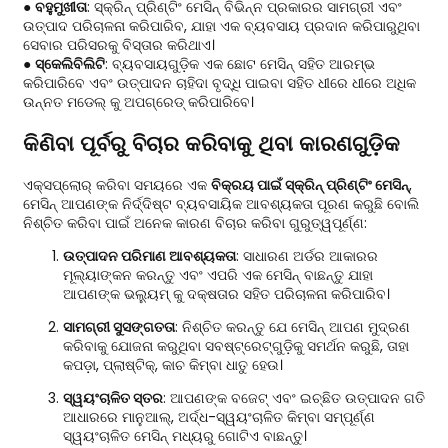
●
ବହୁମୁଖୀତା
: ସ୍କ୍ରିନ୍ ପ୍ରିଣ୍ଟିଂ ମେସିନ୍ ବିଭିନ୍ନ ପ୍ରକାରର ସାମଗ୍ରୀ ଏବଂ
ଉତ୍ପାଦ ପରିଚାଳନା କରିପାରିବ, ଯାହା ଏକ ବ୍ୟବସାୟ ପ୍ରଦାନ କରିପାରୁଥିବା
ସେବାର ପରିସରକୁ ବିସ୍ତାର କରିଥାଏ।
●
ସ୍କେଲିବିଲିଟି
: ବ୍ୟବସାୟଗୁଡ଼ିକ ଏକ ଛୋଟ ମେସିନ୍ ସହିତ ଆରମ୍ଭ
କରିପାରିବେ ଏବଂ ଉତ୍ପାଦନ ଚାହିଦା ବୃଦ୍ଧି ପାଇବା ସହିତ ଧୀରେ ଧୀରେ ଅଧିକ
ଉନ୍ନତ ମଡେଲ୍ କୁ ଅପଗ୍ରେଡ୍ କରିପାରିବେ।
କିଣିବା ପୂର୍ବରୁ ବିଚାର କରିବାକୁ ଥିବା କାରଣଗୁଡ଼ିକ
ଏକ୍ସପ୍ଲୋର୍ କରିବା ସମୟରେ ଏକ
ବିକ୍ରୟ ପାଇଁ ସ୍କ୍ରିନ୍ ପ୍ରିଣ୍ଟିଂ ମେସିନ୍
,
ମେସିନ୍ ଆପଣଙ୍କ ନିର୍ଦ୍ଦିଷ୍ଟ ବ୍ୟବସାୟିକ ଆବଶ୍ୟକତା ପୂରଣ କରୁଛି ବୋଲି
ନିଶ୍ଚିତ କରିବା ପାଇଁ ଅନେକ କାରଣ ବିଚାର କରିବା ଗୁରୁତ୍ୱପୂର୍ଣ୍ଣ:
ଉତ୍ପାଦନ ପରିମାଣ ଆବଶ୍ୟକତା
: ସାଧାରଣ ଅର୍ଡର ଆକାରର
ମୂଲ୍ୟାଙ୍କନ କରନ୍ତୁ ଏବଂ ଏପରି ଏକ ମେସିନ୍ ବାଛନ୍ତୁ ଯାହା
ଆପଣଙ୍କ ଭଲ୍ୟୁମ୍ କୁ ଦକ୍ଷତାର ସହିତ ପରିଚାଳନା କରିପାରିବ।
ସାମଗ୍ରୀ ସୁସଙ୍ଗତତା
: ନିଶ୍ଚିତ କରନ୍ତୁ ଯେ ମେସିନ୍ ଆପଣ ମୁଦ୍ରଣ
କରିବାକୁ ଯୋଜନା କରୁଥିବା ସବଷ୍ଟ୍ରେଟ୍‌ଗୁଡ଼ିକୁ ସମର୍ଥନ କରୁଛି, ତାହା
କପଡ଼ା, ପ୍ଲାଷ୍ଟିକ୍, କାଚ କିମ୍ବା ଧାତୁ ହେଉ।
ସ୍ୱୟଂଚାଳିତ ସ୍ତର
: ଆପଣଙ୍କ ବଜେଟ୍ ଏବଂ ଇଚ୍ଛିତ ଉତ୍ପାଦନ ଗତି
ଆଧାରରେ ମାନୁଆଲ୍, ଅର୍ଦ୍ଧ-ସ୍ୱୟଂଚାଳିତ କିମ୍ବା ସମ୍ପୂର୍ଣ୍ଣ
ସ୍ୱୟଂଚାଳିତ ମେସିନ୍ ମଧ୍ୟରୁ ଗୋଟିଏ ବାଛନ୍ତୁ।