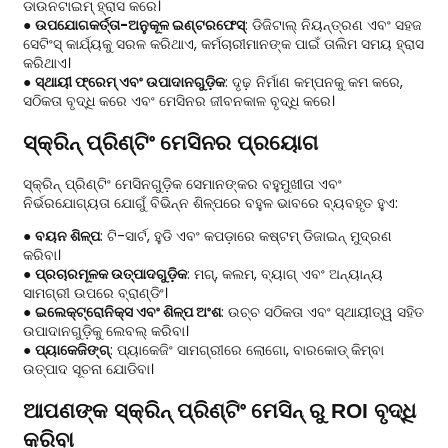
ଡାଉନଟାଇମ୍ ହ୍ରାସ କରେ।
●
ଉପଯୋଗକର୍ତ୍ତା-ଅନୁକୂଳ ଇଣ୍ଟରଫେସ୍
: ଡିଜିଟାଲ୍ ନିୟନ୍ତ୍ରଣ ଏବଂ ସହଜ
ସେଟିଂସ୍ କାର୍ଯ୍ୟକୁ ସରଳ କରିଥାଏ, କର୍ମଚାରୀମାନଙ୍କ ପାଇଁ ତାଲିମ ସମୟ ହ୍ରାସ
କରିଥାଏ।
●
ସ୍ଥାୟୀ ଫ୍ରେମ୍ ଏବଂ ଉପାଦାନଗୁଡ଼ିକ
: ଦୃଢ଼ ନିର୍ମାଣ କମ୍ପନକୁ କମ କରେ,
ସଠିକତା ବୃଦ୍ଧି କରେ ଏବଂ ମେସିନର ଜୀବନକାଳ ବୃଦ୍ଧି କରେ।
ସ୍କ୍ରିନ୍ ପ୍ରିଣ୍ଟିଂ ମେସିନର ପ୍ରୟୋଗ
ସ୍କ୍ରିନ୍ ପ୍ରିଣ୍ଟିଂ ମେସିନଗୁଡ଼ିକ ସେମାନଙ୍କର ବହୁମୁଖୀତା ଏବଂ
ନିର୍ଭରଯୋଗ୍ୟତା ଯୋଗୁଁ ବିଭିନ୍ନ ଶିଳ୍ପରେ ବହୁଳ ଭାବରେ ବ୍ୟବହୃତ ହୁଏ:
●
ବୟନ ଶିଳ୍ପ
: ଟି-ସାର୍ଟ, ହୁଡି ଏବଂ କପଡ଼ାରେ କଷ୍ଟମ୍ ଡିଜାଇନ୍ ମୁଦ୍ରଣ
କରିବା।
●
ପ୍ରଚାରମୂଳକ ଉତ୍ପାଦଗୁଡ଼ିକ
: ମଗ୍, କଲମ, ବ୍ୟାଗ୍ ଏବଂ ଅନ୍ୟାନ୍ୟ
ସାମଗ୍ରୀ ଉପରେ ବ୍ରାଣ୍ଡିଂ।
●
ଇଲେକ୍ଟ୍ରୋନିକ୍ସ ଏବଂ ଶିଳ୍ପ ଅଂଶ
: ଉଚ୍ଚ ସଠିକତା ଏବଂ ସ୍ଥାୟୀତ୍ୱ ସହିତ
ଉପାଦାନଗୁଡ଼ିକୁ ଲେବଲ୍ କରିବା।
●
ପ୍ୟାକେଜିଙ୍ଗ୍
: ପ୍ୟାକେଜିଂ ସାମଗ୍ରୀରେ ଲୋଗୋ, ବାରକୋଡ୍ କିମ୍ବା
ଉତ୍ପାଦ ସୂଚନା ଯୋଡିବା।
ଆପଣଙ୍କ ସ୍କ୍ରିନ୍ ପ୍ରିଣ୍ଟିଂ ମେସିନ୍ ରୁ ROI ବୃଦ୍ଧି
କରିବା