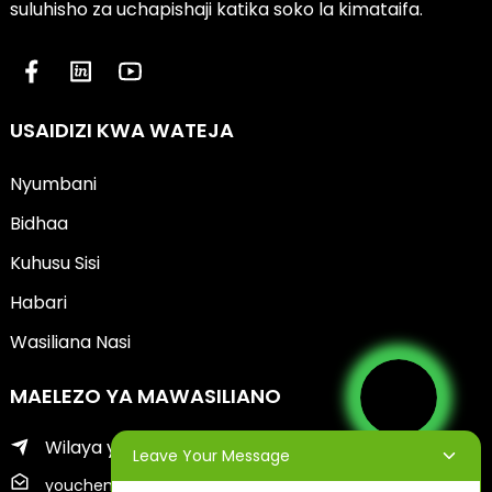
suluhisho za uchapishaji katika soko la kimataifa.
USAIDIZI KWA WATEJA
Nyumbani
Bidhaa
Kuhusu Sisi
Habari
Wasiliana Nasi
MAELEZO YA MAWASILIANO
Wilaya ya Zhifu ya Jiji la Yantai
Leave Your Message
youcheng@ytscreenprinter.com