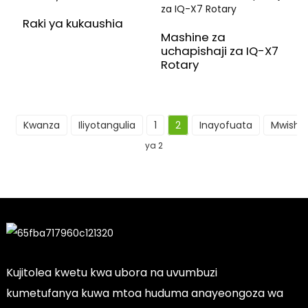
Raki ya kukaushia
Mashine za
uchapishaji za IQ-X7
Rotary
Kwanza
Iliyotangulia
1
2
Inayofuata
Mwisho
ya 2
Kujitolea kwetu kwa ubora na uvumbuzi
kumetufanya kuwa mtoa huduma anayeongoza wa