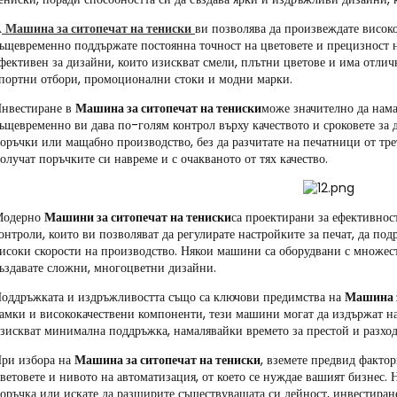
А
Машина за ситопечат на тениски
ви позволява да произвеждате високо
ъщевременно поддържате постоянна точност на цветовете и прецизност на
фективен за дизайни, които изискват смели, плътни цветове и има отличн
портни отбори, промоционални стоки и модни марки.
нвестиране в
Машина за ситопечат на тениски
може значително да нама
ъщевременно ви дава по-голям контрол върху качеството и сроковете за 
оръчки или мащабно производство, без да разчитате на печатници от трет
олучат поръчките си навреме и с очакваното от тях качество.
Модерно
Машини за ситопечат на тениски
са проектирани за ефективност
онтроли, които ви позволяват да регулирате настройките за печат, да под
исоки скорости на производство. Някои машини са оборудвани с множест
ъздавате сложни, многоцветни дизайни.
оддръжката и издръжливостта също са ключови предимства на
Машина з
амки и висококачествени компоненти, тези машини могат да издържат на
зискват минимална поддръжка, намалявайки времето за престой и разход
ри избора на
Машина за ситопечат на тениски
, вземете предвид фактор
ветовете и нивото на автоматизация, от което се нуждае вашият бизнес. 
оръчка или искате да разширите съществуващата си дейност, инвестира