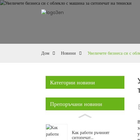
Дом
Новини
Увеличете бизнеса си с обл
Категории новини
Препоръчани новини
В
з
Как работи ръчният
у
ситопечат...
т