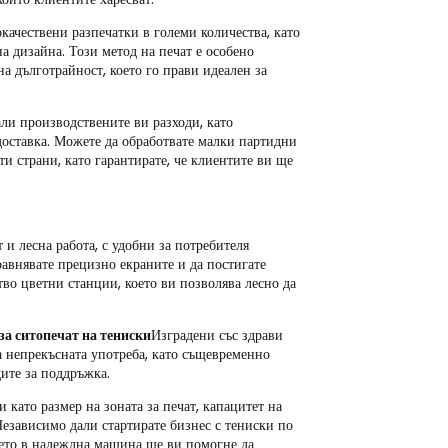
качествени разпечатки в големи количества, като
 дизайна. Този метод на печат е особено
а дълготрайност, което го прави идеален за
ли производствените ви разходи, като
доставка. Можете да обработвате малки партидни
и страни, като гарантирате, че клиентите ви ще
 и лесна работа, с удобни за потребителя
равнявате прецизно екраните и да постигате
во цветни станции, което ви позволява лесно да
а ситопечат на тениски
Изградени със здрави
 непрекъсната употреба, като същевременно
ите за поддръжка.
и като размер на зоната за печат, капацитет на
Независимо дали стартирате бизнес с тениски по
нето в надеждна машина ще ви помогне да