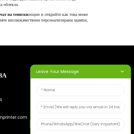
а облекла.
чат на тениски
опции и открийте как това може
авяте висококачествени персонализирани щампи,
Leave Your Message
ЗА
БЮЛЕТИНИ
Въведете имейл адреса си и ще
д
ви изпращаме най-актуалните
информационни планове.
nprinter.com
Безплатна Мостра От Плодове