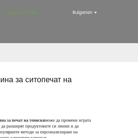
Свържете Се С Нас
Bulgarian
ина за ситопечат на
а за печат на тениски
може да промени играта
т да разширят продуктовите си линии и да
опулярните методи за персонализиране на
оито клиентите харесват.