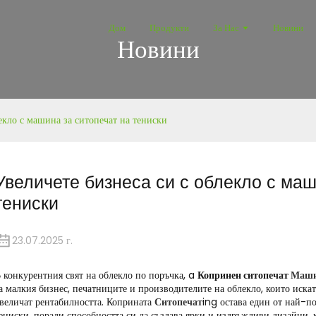
Дом
Продукти
За Нас
Новини
Новини
екло с машина за ситопечат на тениски
Увеличете бизнеса си с облекло с маш
тениски
23.07.2025 г.
 конкурентния свят на облекло по поръчка, a
Копринен ситопечат
Машин
а малкия бизнес, печатниците и производителите на облекло, които иска
величат рентабилността. Коприната
Ситопечат
ing остава един от най-п
ениски, поради способността си да създава ярки и издръжливи дизайни, к