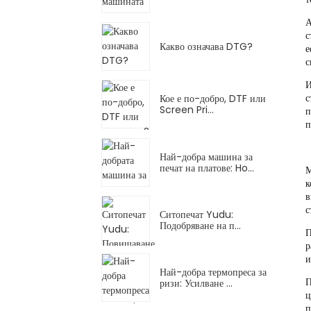
с
Какво означава DTG?
е
с
И
с
Кое е по-добро, DTF или
Screen Pri...
п
п
Най-добра машина за
печат на платове: Ho...
к
в
с
Ситопечат Yudu:
Подобряване на п...
П
р
и
Най-добра термопреса за
П
ризи: Усилване ...
ц
п