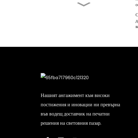
о
Струва ли си да си купите
термопреса...
С
д
к
Най-добра термопреса за
тениски: Подобрена...
Ситопечат за тениски:
Пълен...
Продава се машина за
ситопечат...
Нашият ангажимент към високи
постижения и иновации ни превърна
във водещ доставчик на печатни
решения на световния пазар.