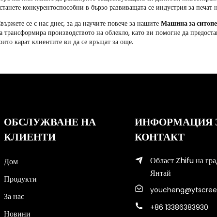
станете конкурентоспособни в бързо развиващата се индустрия за печат н
вържете се с нас днес, за да научите повече за нашите
Машина за ситопе
а трансформира производството на облекло, като ви помогне да предост
оито карат клиентите ви да се връщат за още.
ОБСЛУЖВАНЕ НА
ИНФОРМАЦИЯ 
КЛИЕНТИ
КОНТАКТ
Област Zhifu на гра
Дом
Янтай
Продукти
youcheng@ytscree
За нас
+86 13386383930
Новини