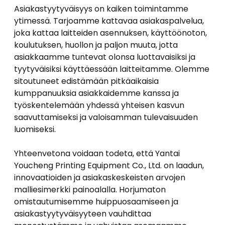
Asiakastyytyväisyys on kaiken toimintamme
ytimessä. Tarjoamme kattavaa asiakaspalvelua,
joka kattaa laitteiden asennuksen, käyttöönoton,
koulutuksen, huollon ja paljon muuta, jotta
asiakkaamme tuntevat olonsa luottavaisiksi ja
tyytyväisiksi käyttäessään laitteitamme. Olemme
sitoutuneet edistämään pitkäaikaisia ​​
kumppanuuksia asiakkaidemme kanssa ja
työskentelemään yhdessä yhteisen kasvun
saavuttamiseksi ja valoisamman tulevaisuuden
luomiseksi.
Yhteenvetona voidaan todeta, että Yantai
Youcheng Printing Equipment Co., Ltd. on laadun,
innovaatioiden ja asiakaskeskeisten arvojen
malliesimerkki painoalalla. Horjumaton
omistautumisemme huippuosaamiseen ja
asiakastyytyväisyyteen vauhdittaa