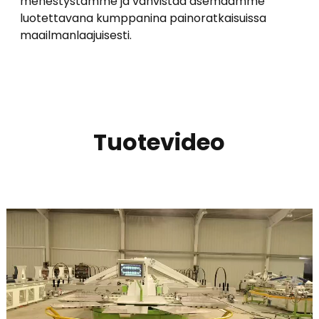
menestystämme ja vahvistaa asemaamme
luotettavana kumppanina painoratkaisuissa
maailmanlaajuisesti.
Tuotevideo