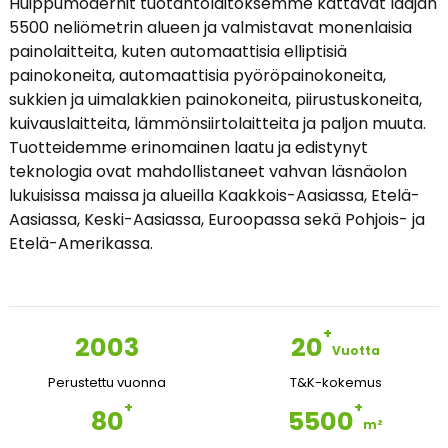
Huippumodernit tuotantolaitoksemme kattavat laajan
5500 neliömetrin alueen ja valmistavat monenlaisia ​​
painolaitteita, kuten automaattisia elliptisiä
painokoneita, automaattisia pyöröpainokoneita,
sukkien ja uimalakkien painokoneita, piirustuskoneita,
kuivauslaitteita, lämmönsiirtolaitteita ja paljon muuta.
Tuotteidemme erinomainen laatu ja edistynyt
teknologia ovat mahdollistaneet vahvan läsnäolon
lukuisissa maissa ja alueilla Kaakkois-Aasiassa, Etelä-
Aasiassa, Keski-Aasiassa, Euroopassa sekä Pohjois- ja
Etelä-Amerikassa.
+
2003
20
Vuotta
Perustettu vuonna
T&K-kokemus
+
+
80
5500
m²