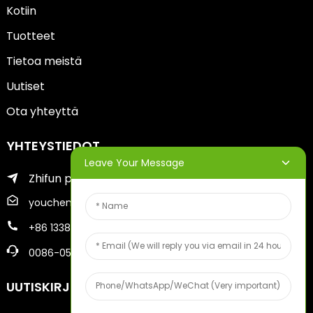
Kotiin
Tuotteet
Tietoa meistä
Uutiset
Ota yhteyttä
YHTEYSTIEDOT
Leave Your Message
Zhifun piiri Yantai Cityssä
youcheng@ytscreenprinter.com
+86 13386383930
0086-05356730996
UUTISKIRJEET