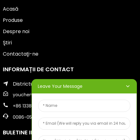
Acasă
Produse
Despre noi
Ştiri
Contactaţi-ne
INFORMAȚII DE CONTACT
Districtul Zhifu din orașul Yantai
Leave Your Message
youcheng@ytscreenprinter.com
+86 13386383930
0086-05356730996
BULETINE INFORMATIVE