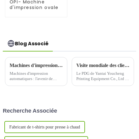
OPI- Machine
d'impression ovale
Blog Associé
Machines d'impression automatiques : l'avenir de l'impression efficace et de haute qualité
Visite mondiale des clients du PDG de Yantai Youcheng
Machines d'impression
Le PDG de Yantai Youcheng
automatiques : l'avenir de
Printing Equipment Co., Ltd a
l'impression efficace et de
récemment effectué une
haute qualitéDans le monde
tournée mondiale de visites de
trépidant d'aujourd'hui,
clients. Ce voyage a non
l'efficacité et la qualité sont des
seulement mis en valeur
facteurs clés que les entreprises
l'étroite coopération de
Recherche Associée
et les particuliers recherchent
l'entreprise avec ses clients
dans leurs...
internationaux, mais ...
Fabricant de t-shirts pour presse à chaud