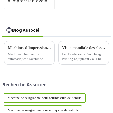
d'impression ovale
Blog Associé
Machines d'impression automatiques : l'avenir de l'impression efficace et de haute qualité
Visite mondiale des clients du PDG de Yantai Youcheng
Machines d'impression
Le PDG de Yantai Youcheng
automatiques : l'avenir de
Printing Equipment Co., Ltd a
l'impression efficace et de
récemment effectué une
haute qualitéDans le monde
tournée mondiale de visites de
trépidant d'aujourd'hui,
clients. Ce voyage a non
l'efficacité et la qualité sont des
seulement mis en valeur
facteurs clés que les entreprises
l'étroite coopération de
Recherche Associée
et les particuliers recherchent
l'entreprise avec ses clients
dans leurs...
internationaux, mais ...
Machine de sérigraphie pour fournisseurs de t-shirts
Machine de sérigraphie pour entreprise de t-shirts