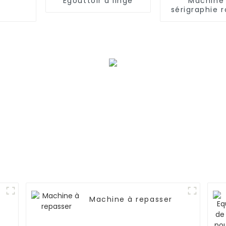
Égouttoir à linge
Machine
sérigraphie r
automati
Machine à repasser
s