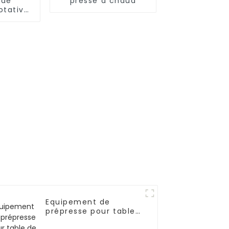
 de
presse à chaud
otative
que
Equipement de
prépresse pour table
de lavage d'écran