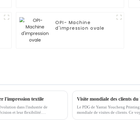
OPI- Machine
d'impression ovale
 l'impression textile
Visite mondiale des clients 
volution dans l'industrie de
Le PDG de Yantai Youcheng Printing 
cision et leur flexibilité.
mondiale de visites de clients. Ce vo
sel traditionnelles, la conception
coopération de l'entreprise avec ses cl