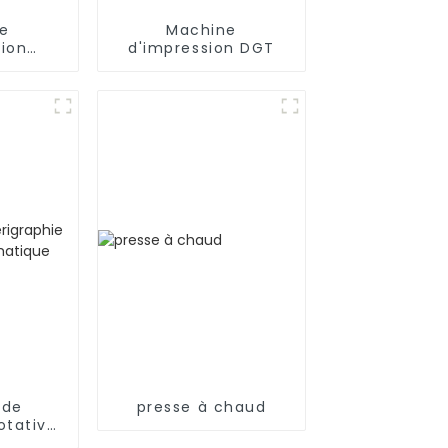
e
Machine
sion
d'impression DGT
ue
 de
presse à chaud
otative
que