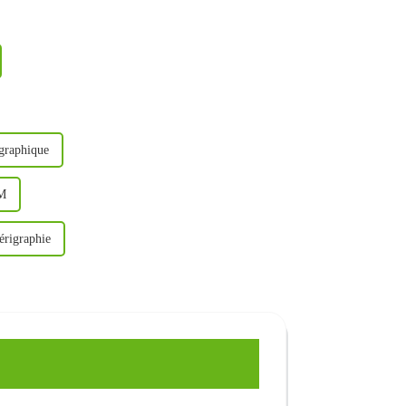
igraphique
EM
érigraphie