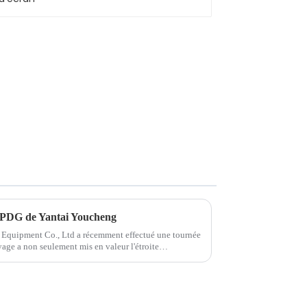
du PDG de Yantai Youcheng
Equipment Co., Ltd a récemment effectué une tournée
yage a non seulement mis en valeur l'étroite
ients internationaux, mais ...