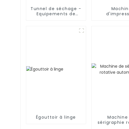
Tunnel de séchage -
Machin
Equipements de
d'impres
séchage industriel
numériq
Égouttoir à linge
Machine
sérigraphie r
automati