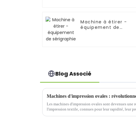
Machine à étirer -
équipement de
sérigraphie
Blog Associé
Machines d'impression ovales : révolutionner
Les machines d'impression ovales sont devenues une ré
l'impression textile, connues pour leur rapidité, leur pré
Contrairement aux configurations d'impression à carrou
ovale ...