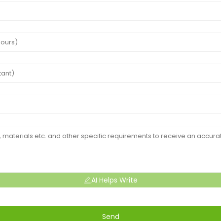
AI Helps Write
Send