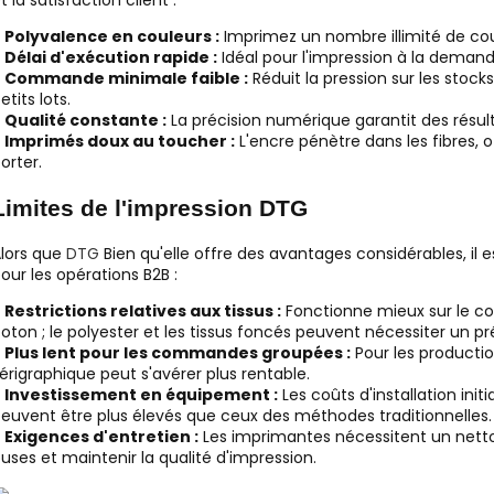
●
Polyvalence en couleurs :
Imprimez un nombre illimité de cou
●
Délai d'exécution rapide :
Idéal pour l'impression à la dema
●
Commande minimale faible :
Réduit la pression sur les stocks
etits lots.
●
Qualité constante :
La précision numérique garantit des résu
●
Imprimés doux au toucher :
L'encre pénètre dans les fibres, 
orter.
Limites de l'impression DTG
lors que
DTG
Bien qu'elle offre des avantages considérables, il
our les opérations B2B :
●
Restrictions relatives aux tissus :
Fonctionne mieux sur le co
oton ; le polyester et les tissus foncés peuvent nécessiter un p
●
Plus lent pour les commandes groupées :
Pour les productio
érigraphique peut s'avérer plus rentable.
●
Investissement en équipement :
Les coûts d'installation in
euvent être plus élevés que ceux des méthodes traditionnelles.
●
Exigences d'entretien :
Les imprimantes nécessitent un netto
uses et maintenir la qualité d'impression.