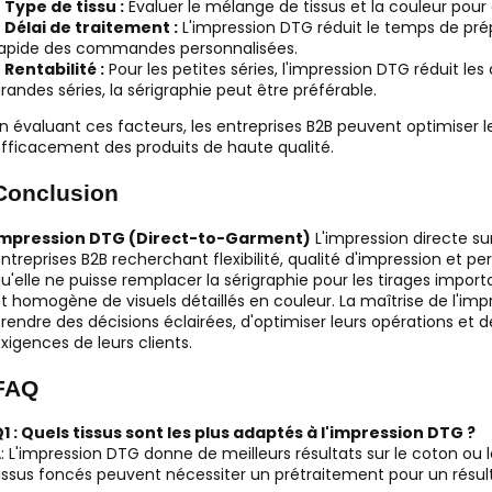
●
Type de tissu :
Évaluer le mélange de tissus et la couleur pour 
●
Délai de traitement :
L'impression DTG réduit le temps de pré
apide des commandes personnalisées.
●
Rentabilité :
Pour les petites séries, l'impression DTG réduit le
randes séries, la sérigraphie peut être préférable.
n évaluant ces facteurs, les entreprises B2B peuvent optimiser leu
fficacement des produits de haute qualité.
Conclusion
Impression DTG (Direct-to-Garment)
L'impression directe sur
ntreprises B2B recherchant flexibilité, qualité d'impression et per
u'elle ne puisse remplacer la sérigraphie pour les tirages import
t homogène de visuels détaillés en couleur. La maîtrise de l'im
rendre des décisions éclairées, d'optimiser leurs opérations et
xigences de leurs clients.
FAQ
1 : Quels tissus sont les plus adaptés à l'impression DTG ?
: L'impression DTG donne de meilleurs résultats sur le coton ou
issus foncés peuvent nécessiter un prétraitement pour un résul