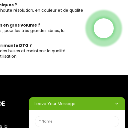
hiques ?
 haute résolution, en couleur et de qualité
s en gros volume ?
; pour les très grandes séries, la
primante DTG ?
des buses et maintenir la qualité
lisation.
DE
BULLETINS
Leave Your Message
D'INFORMATION
e la
Saisissez votre adresse e-