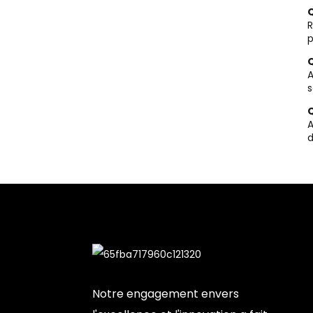
Q
R
p
Q
A
s
Q
A
d
Notre engagement envers