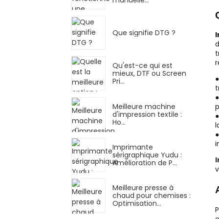
Que signifie DTG ?
d
t
r
Qu'est-ce qui est
mieux, DTF ou Screen
Pri...
t
Meilleure machine
p
d'impression textile :
Ho...
l
i
Imprimante
sérigraphique Yudu :
Amélioration de P...
v
Meilleure presse à
chaud pour chemises :
Optimisation…
P
e