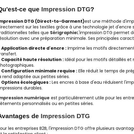
Qu'est-ce que
Impression DTG
?
Impression DTG (Direct-to-Garment)
est une méthode d'impr
irectement sur les textiles grâce à une technologie jet d'encr
raditionnelles telles que
Sérigraphie
L'impression DTG permet de
ésolution avec une préparation minimale. Ses principales caracté
●
Application directe d'encre :
Imprime les motifs directement s
ransfert.
●
Capacité haute résolution :
Idéal pour les motifs détaillés et
hotographiques.
●
Configuration minimale requise :
Elle réduit le temps de prép
a rend adaptée aux petites séries.
●
Options écologiques :
Les encres à base d'eau réduisent l'im
mpressions durables.
Impression numérique
est particulièrement utile pour les entr
êtements personnalisés ou en petites séries.
Avantages de
Impression DTG
our les entreprises B2B, l'impression DTG offre plusieurs avantag
t la satisfaction client :