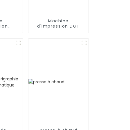
e
Machine
sion
d'impression DGT
ue