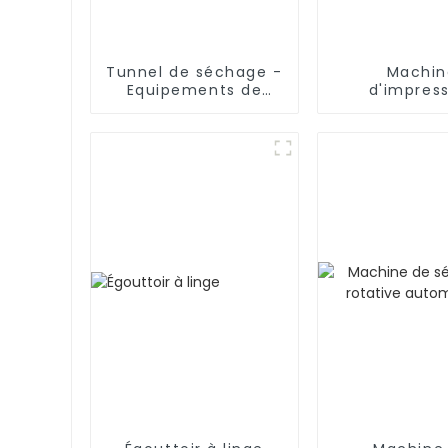
Tunnel de séchage -
Machin
Equipements de
d'impres
séchage industriel
numériq