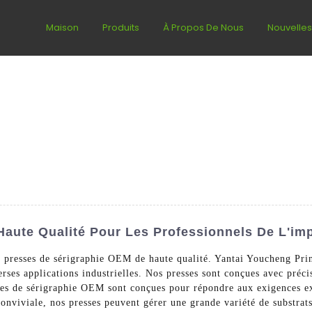
Maison
Produits
À Propos De Nous
Nouvelle
aute Qualité Pour Les Professionnels De L'im
 presses de sérigraphie OEM de haute qualité. Yantai Youcheng Pri
rses applications industrielles. Nos presses sont conçues avec préci
ses de sérigraphie OEM sont conçues pour répondre aux exigences ex
onviviale, nos presses peuvent gérer une grande variété de substrats