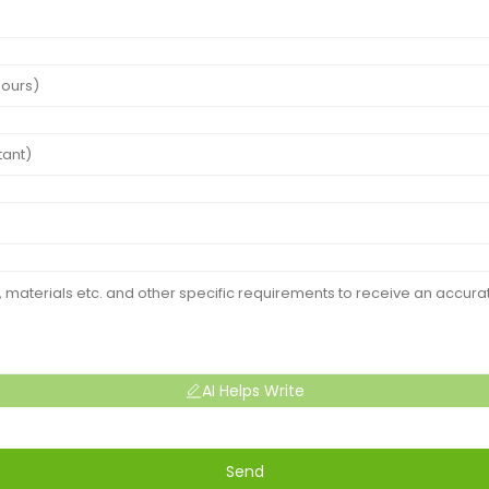
AI Helps Write
Send