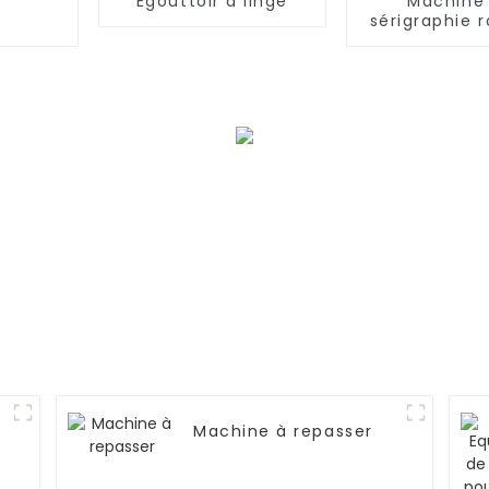
Égouttoir à linge
Machine
sérigraphie r
automati
Machine à repasser
s