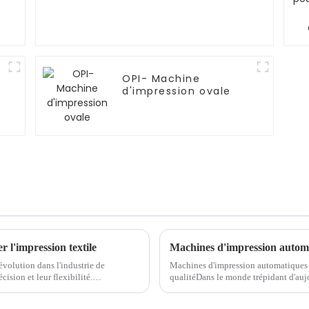
OPI- Machine
d'impression ovale
 l'impression textile
volution dans l'industrie de
Machines d'impression automatiques : 
cision et leur flexibilité.
qualitéDans le monde trépidant d'aujour
sel traditionnelles, la conception
que les entreprises et les particuliers 