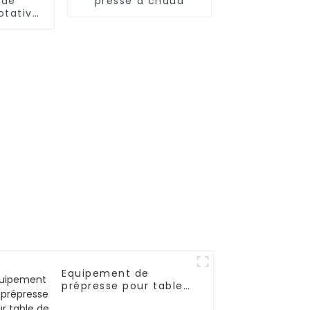
 de
presse à chaud
otative
que
Equipement de
prépresse pour table
de lavage d'écran