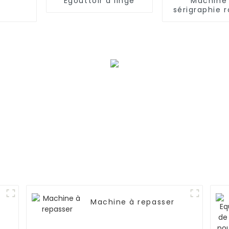
Égouttoir à linge
Machine
sérigraphie r
automati
Machine à repasser
s