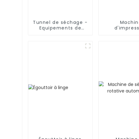
Tunnel de séchage -
Machin
Equipements de
d'impres
séchage industriel
numériq