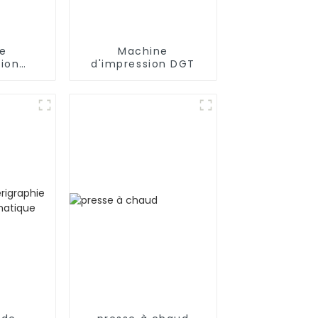
e
Machine
sion
d'impression DGT
ue