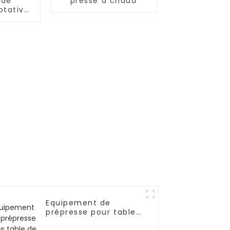
 de
presse à chaud
otative
que
Equipement de
prépresse pour table
de lavage d'écran