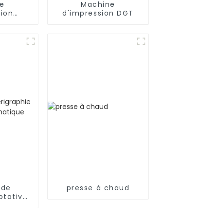
e
Machine
sion
d'impression DGT
ue
 de
presse à chaud
otative
que