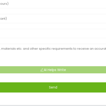
AI Helps Write
Send