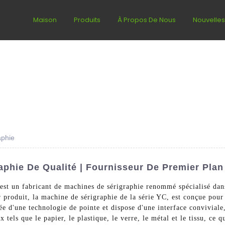
Maison
Produits
À Propos De Nous
Nouvelle
aphie
aphie De Qualité | Fournisseur De Premier Plan
st un fabricant de machines de sérigraphie renommé spécialisé dan
er produit, la machine de sérigraphie de la série YC, est conçue pou
 d'une technologie de pointe et dispose d'une interface conviviale, c
 tels que le papier, le plastique, le verre, le métal et le tissu, ce 