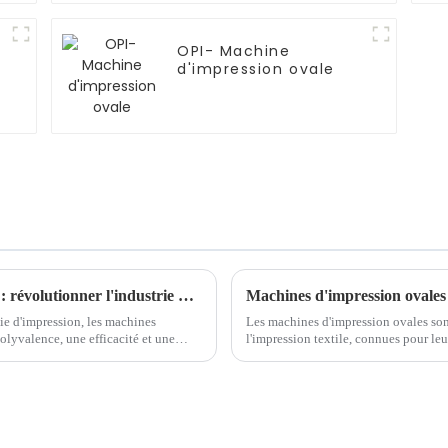
OPI- Machine
d'impression ovale
La magie des machines d'impression ovales : révolutionner l'industrie de l'impression
Machines d'impression ovales :
ie d'impression, les machines
Les machines d'impression ovales son
olyvalence, une efficacité et une
l'impression textile, connues pour leur 
Contrairement aux configurations d'im
ovale ...