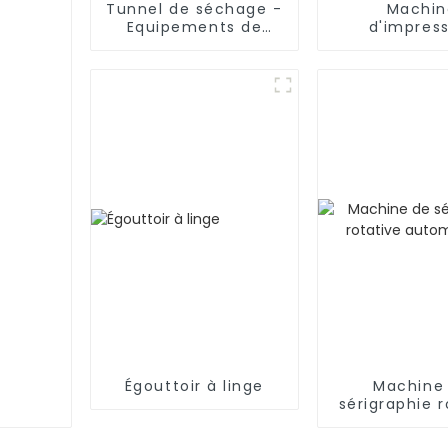
Tunnel de séchage -
Machin
Equipements de
d'impres
séchage industriel
numériq
Égouttoir à linge
Machine
sérigraphie r
automati