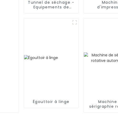
Tunnel de séchage -
Machin
Equipements de
d'impres
séchage industriel
numériq
Égouttoir à linge
Machine
sérigraphie r
automati