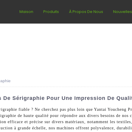
Maison
Produits
À Propos De Nous
Nouvelle
raphie
s De Sérigraphie Pour Une Impression De Quali
rigraphie fiable ? Ne cherchez pas plus loin que Yantai Youcheng 
rigraphie de haute qualité pour répondre aux divers besoins de nos
on efficace et précise sur divers matériaux, notamment les textiles,
oduction à grande échelle, nos machines offrent polyvalence, durabil