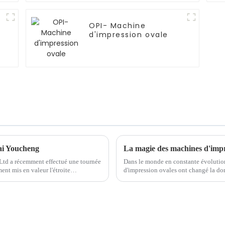
OPI- Machine
d'impression ovale
tai Youcheng
td a récemment effectué une tournée
Dans le monde en constante évolution
ent mis en valeur l'étroite
d'impression ovales ont changé la don
ux, mais ...
qualité sans précédent. Ces machines 