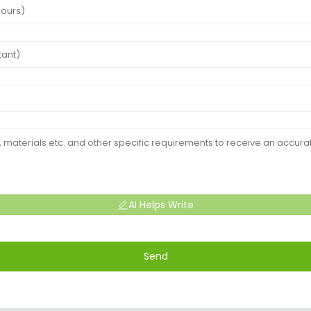
AI Helps Write
Send