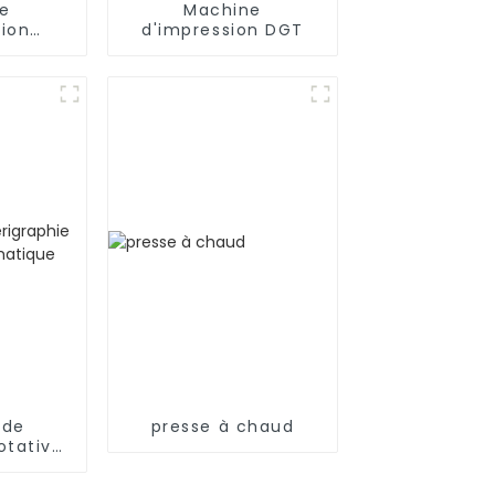
e
Machine
sion
d'impression DGT
ue
 de
presse à chaud
otative
que