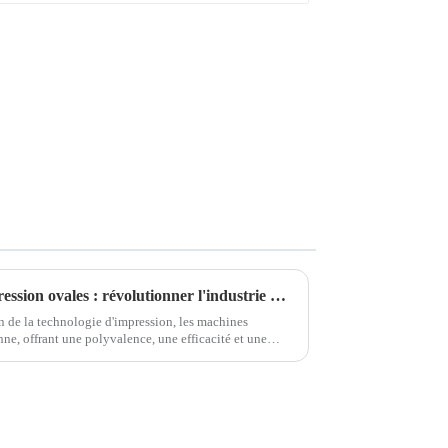
La magie des machines d'impression ovales : révolutionner l'industrie de l'impression
 de la technologie d'impression, les machines
ne, offrant une polyvalence, une efficacité et une
innovantes ont...