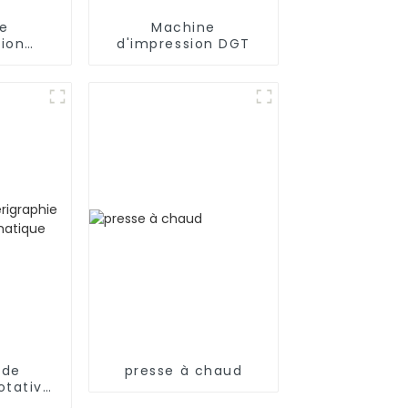
e
Machine
sion
d'impression DGT
ue
 de
presse à chaud
otative
que