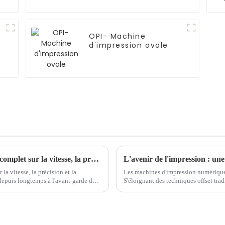
OPI- Machine
d'impression ovale
Machines d'impression rotatives : un guide complet sur la vitesse, la précision et la polyvalence
a vitesse, la précision et la
Les machines d'impression numérique 
depuis longtemps à l'avant-garde de
S'éloignant des techniques offset trad
une flexibilité et une personnalisatio