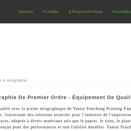
Maison
Produits
À Propos De Nous
Nouvelle
e à sérigraphie
raphie De Premier Ordre - Équipement De Quali
qualité avec la presse sérigraphique de Yantai Youcheng Printing Equ
n, fournissant des solutions avancées pour l'industrie de l'impressi
caces, adaptés à divers matériaux tels que le papier, le tissu, le pla
 conçue pour des performances et une fiabilité durables. Yantai You