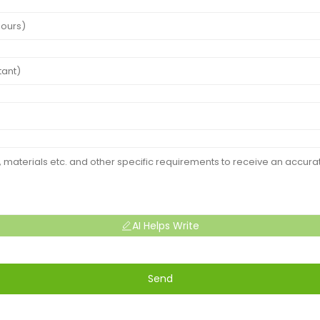
AI Helps Write
Send