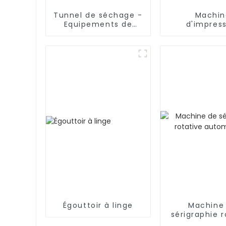
Tunnel de séchage -
Machin
Equipements de
d'impres
séchage industriel
numériq
Égouttoir à linge
Machine
sérigraphie r
automati