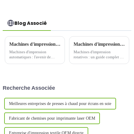
Blog Associé
Machines d'impression automatiques : l'avenir de l'impression efficace et de haute qualité
Machines d'impression rotatives : un guide complet sur la vitesse, la précision et la polyvalence
Machines d'impression
Machines d'impression
automatiques : l'avenir de
rotatives : un guide complet sur
l'impression efficace et de
la vitesse, la précision et la
haute qualitéDans le monde
polyvalenceLes machines
trépidant d'aujourd'hui,
d'impression rotatives sont
l'efficacité et la qualité sont des
depuis longtemps à l'avant-
facteurs clés que les entreprises
garde de l'industrie de
Recherche Associée
et les particuliers recherchent
l'impression, offrant une
dans leurs...
vitesse, ...
Meilleures entreprises de presses à chaud pour écrans en soie
Fabricant de chemises pour imprimante laser OEM
Entreprise d'impression textile OEM directe