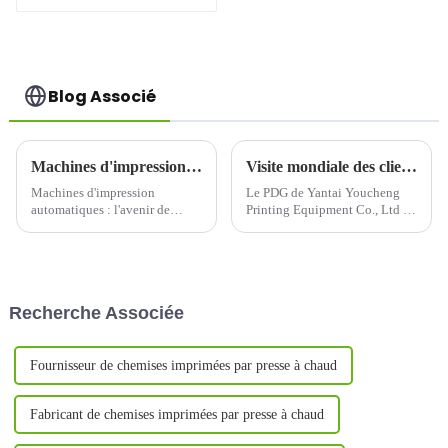
Blog Associé
Machines d'impression automatiques : l'avenir de l'impression efficace et de haute qualité
Visite mondiale des clients du PDG de Yantai Youcheng
Machines d'impression
Le PDG de Yantai Youcheng
automatiques : l'avenir de
Printing Equipment Co., Ltd a
l'impression efficace et de
récemment effectué une
haute qualitéDans le monde
tournée mondiale de visites de
trépidant d'aujourd'hui,
clients. Ce voyage a non
l'efficacité et la qualité sont des
seulement mis en valeur
facteurs clés que les entreprises
l'étroite coopération de
Recherche Associée
et les particuliers recherchent
l'entreprise avec ses clients
dans leurs...
internationaux, mais ...
Fournisseur de chemises imprimées par presse à chaud
Fabricant de chemises imprimées par presse à chaud