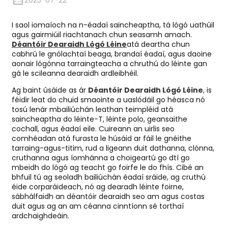
2025-07-22
I saol iomaíoch na n-éadaí saincheaptha, tá lógó uathúil
agus gairmiúil riachtanach chun seasamh amach.
Déantóir Dearaidh Lógó Léine
atá deartha chun
cabhrú le gnólachtaí beaga, brandaí éadaí, agus daoine
aonair lógónna tarraingteacha a chruthú do léinte gan
gá le scileanna dearaidh ardleibhéil.
Ag baint úsáide as ár
Déantóir Dearaidh Lógó Léine
, is
féidir leat do chuid smaointe a uaslódáil go héasca nó
tosú lenár mbailiúchán leathan teimpléid atá
saincheaptha do léinte-T, léinte polo, geansaithe
cochall, agus éadaí eile. Cuireann an uirlis seo
comhéadan atá furasta le húsáid ar fáil le gnéithe
tarraing-agus-titim, rud a ligeann duit dathanna, clónna,
cruthanna agus íomhánna a choigeartú go dtí go
mbeidh do lógó ag teacht go foirfe le do fhís. Cibé an
bhfuil tú ag seoladh bailiúchán éadaí sráide, ag cruthú
éide corparáideach, nó ag dearadh léinte foirne,
sábhálfaidh an déantóir dearaidh seo am agus costas
duit agus ag an am céanna cinntíonn sé torthaí
ardchaighdeáin.