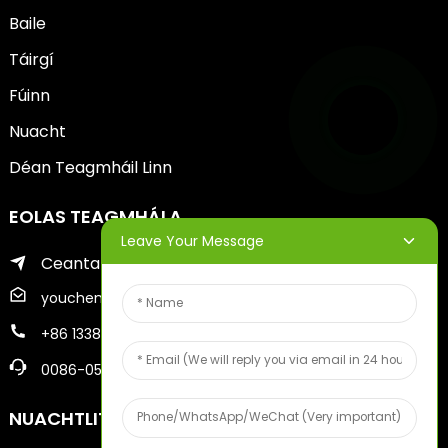
Baile
Táirgí
Fúinn
Nuacht
Déan Teagmháil Linn
EOLAS TEAGMHÁLA
Leave Your Message
Ceantar Zhifu de Chathair Yantai
youcheng@ytscreenprinter.com
+86 13386383930
0086-05356730996
NUACHTLITREACHA