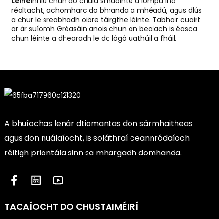
Léine
inniu chun do chuid smaointe a iompú ina
réaltacht, achomharc do bhranda a mhéadú, agus dlús
a chur le sreabhadh oibre táirgthe léinte. Tabhair cuairt
ar ár suíomh Gréasáin anois chun an bealach is éasca
chun léinte a dhearadh le do lógó uathúil a fháil.
A bhuíochas lenár dtiomantas don sármhaitheas
agus don nuálaíocht, is soláthraí ceannródaíoch
réitigh priontála sinn sa mhargadh domhanda.
TACAÍOCHT DO CHUSTAIMÉIRÍ