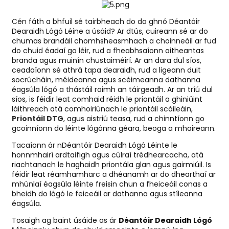
Cén fáth a bhfuil sé tairbheach do do ghnó Déantóir
Dearaidh Lógó Léine a úsáid? Ar dtús, cuireann sé ar do
chumas brandáil chomhsheasmhach a choinneáil ar fud
do chuid éadaí go léir, rud a fheabhsaíonn aitheantas
branda agus muinín chustaiméirí. Ar an dara dul síos,
ceadaíonn sé athrá tapa dearaidh, rud a ligeann duit
socrúcháin, méideanna agus scéimeanna dathanna
éagsúla lógó a thástáil roimh an táirgeadh. Ar an tríú dul
síos, is féidir leat comhaid réidh le priontáil a ghiniúint
láithreach atá comhoiriúnach le priontáil scáileáin,
Priontáil DTG
, agus aistriú teasa, rud a chinntíonn go
gcoinníonn do léinte lógónna géara, beoga a mhaireann.
Tacaíonn ár nDéantóir Dearaidh Lógó Léinte le
honnmhairí ardtaifigh agus cúlraí trédhearcacha, atá
riachtanach le haghaidh priontála glan agus gairmiúil. Is
féidir leat réamhamharc a dhéanamh ar do dhearthaí ar
mhúnlaí éagsúla léinte freisin chun a fheiceáil conas a
bheidh do lógó le feiceáil ar dathanna agus stíleanna
éagsúla.
Tosaigh ag baint úsáide as ár
Déantóir Dearaidh Lógó