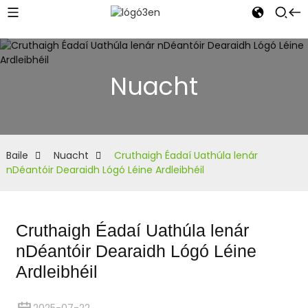
Nuacht
Baile
Nuacht
Cruthaigh Éadaí Uathúla lenár
nDéantóir Dearaidh Lógó Léine Ardleibhéil
Cruthaigh Éadaí Uathúla lenár
nDéantóir Dearaidh Lógó Léine
Ardleibhéil