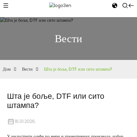
Вести
Дом
Вести
Шта је боље, DTF или сито штампа?
Шта је боље, DTF или сито
штампа?
16.01.2026.
У индустрији одеће по мери и промотивних производа, избор