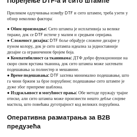
Поређење DTF-а и сито штампе
Приликом одлучивања између DTF и сито штампе, треба узети у
обзир неколико фактора:
●
Обим производње:
Сито штампа је исплативија за велике
тираже, док се DTF истиче у малим и средњим серијама.
●
Сложеност дизајна:
DTF боље обрађује сложене дизајне у
пуном колору, док је сито штампа идеална за једноставније
дизајне са ограниченим бројем боја.
●
Компатибилност са тканинама:
ДТФ добро функционише на
скоро свим врстама тканина, док сито штампа може захтевати
подешавања за полиестер и мешавине.
●
Време подешавања:
DTF захтева минимално подешавање, што
га чини бржим за брзе поруџбине; подешавање сито штампе је
дуже због припреме шаблона.
●
Издржљивост и могућност прања:
Обе методе пружају трајне
отиске, али сито штампа може произвести нешто дебље слојеве
мастила, што повећава дуготрајност код великих поруџбина.
Оперативна разматрања за B2B
предузећа