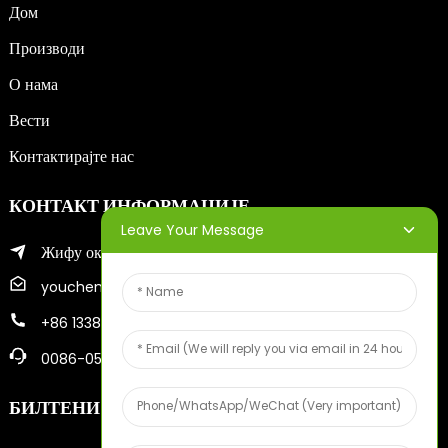
Дом
Производи
О нама
Вести
Контактирајте нас
КОНТАКТ ИНФОРМАЦИЈЕ
Leave Your Message
Жифу округ града Јантај
youcheng@ytscreenprinter.com
+86 13386383930
0086-05356730996
БИЛТЕНИ