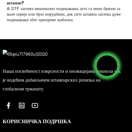
штампе?
A: DTF захтева минимално подешавање, што га чини бржим за
мале серије или брзе поруџбине, док сито штампа захтева дуже
подешавање због припреме шаблона.
Наша посвећеност изврсности и иновацијама учинила нас
је водећим добављачем штампарских решења на
глобалном тржишту.
КОРИСНИЧКА ПОДРШКА