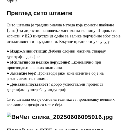
серије.
Преглед сито штампе
Сито штампа је традиционална метода која користи шаблоне
(сита) за директно наношење мастила на тканину. Широко се
користи у B2B индустрији одеће за велике поруџбине због своје
исплативости и поузданости. Кључне предности укључују:
●
Издржљиви отисци:
Дебели слојеви мастила стварају
дуготрајне дизајне.
●
Исплативо за велике поруџбине:
Економично при
производњи великих количина.
●
Живахне боје:
Производи јаке, конзистентне боје на
различитим тканинама.
●
Доказана поузданост:
Добро успостављен процес са
деценијама употребе у индустрији.
Сито штампа остаје основна техника за производњу великих
количина и дизајн са мање боја.