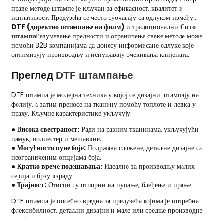
праве методе штампе је кључан за ефикасност, квалитет и
исплативост. Предузећа се често суочавају са одлуком између...
DTF (директно штампање на филм)
и традиционални
Сито
штампа
Разумевање предности и ограничења сваке методе може
помоћи B2B компанијама да донесу информисане одлуке које
оптимизују производњу и испуњавају очекивања клијената.
Преглед
DTF штампање
DTF штампа је модерна техника у којој се дизајни штампају на
фолију, а затим преносе на тканину помоћу топлоте и лепка у
праху. Кључне карактеристике укључују:
●
Висока свестраност:
Ради на разним тканинама, укључујући
памук, полиестер и мешавине.
●
Могућности пуне боје:
Подржава сложене, детаљне дизајне са
неограниченим опцијама боја.
●
Кратко време подешавања:
Идеално за производњу малих
серија и брзу израду.
●
Трајност:
Отисци су отпорни на пуцање, блеђење и прање.
DTF штампа је посебно вредна за предузећа којима је потребна
флексибилност, детаљни дизајни и мале или средње производне