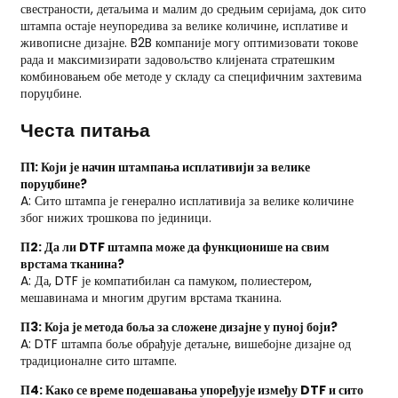
свестраности, детаљима и малим до средњим серијама, док сито
штампа остаје неупоредива за велике количине, исплативе и
живописне дизајне. B2B компаније могу оптимизовати токове
рада и максимизирати задовољство клијената стратешким
комбиновањем обе методе у складу са специфичним захтевима
поруџбине.
Честа питања
П1: Који је начин штампања исплативији за велике
поруџбине?
A: Сито штампа је генерално исплативија за велике количине
због нижих трошкова по јединици.
П2: Да ли DTF штампа може да функционише на свим
врстама тканина?
A: Да, DTF је компатибилан са памуком, полиестером,
мешавинама и многим другим врстама тканина.
П3: Која је метода боља за сложене дизајне у пуној боји?
A: DTF штампа боље обрађује детаљне, вишебојне дизајне од
традиционалне сито штампе.
П4: Како се време подешавања упоређује између DTF и сито