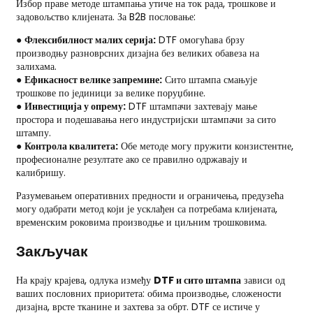
Избор праве методе штампања утиче на ток рада, трошкове и
задовољство клијената. За B2B пословање:
●
Флексибилност малих серија:
DTF омогућава брзу
производњу разноврсних дизајна без великих обавеза на
залихама.
●
Ефикасност велике запремине:
Сито штампа смањује
трошкове по јединици за велике поруџбине.
●
Инвестиција у опрему:
DTF штампачи захтевају мање
простора и подешавања него индустријски штампачи за сито
штампу.
●
Контрола квалитета:
Обе методе могу пружити конзистентне,
професионалне резултате ако се правилно одржавају и
калибришу.
Разумевањем оперативних предности и ограничења, предузећа
могу одабрати метод који је усклађен са потребама клијената,
временским роковима производње и циљним трошковима.
Закључак
На крају крајева, одлука између
DTF и сито штампа
зависи од
ваших пословних приоритета: обима производње, сложености
дизајна, врсте тканине и захтева за обрт. DTF се истиче у