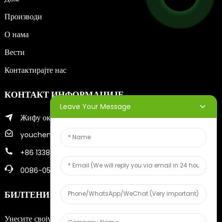
Производи
О нама
Вести
Контактирајте нас
КОНТАКТ ИНФОРМАЦИЈЕ
Leave Your Message
Жифу округ града Јантај
youcheng@ytscreenprinter.com
+86 13386383930
0086-05356730996
БИЛТЕНИ
Унесите своју имејл адресу и послаћемо вам најновије