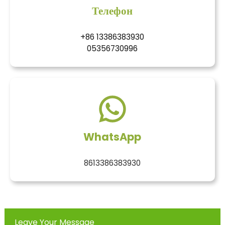
Телефон
+86 13386383930
05356730996
WhatsApp
8613386383930
Leave Your Message