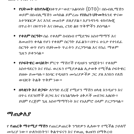
የህትመት ቴክኖሎጂ፡
በቀጥታ-ወደ-አልባሳት (DTG)፣ በሱብሊሜሽን
ወይም በሱብሊሜሽን መካከል ይምረጡ
የስክሪን ህትመት
እንደ ዋናው
አተገባበርዎ እና እንደ መጠንዎ ይለያያል። እያንዳንዱ ቴክኖሎጂ
በጥራት፣ በፍጥነት እና በወጪ ረገድ ልዩ ጥቅሞችን ይሰጣል።
የቀለም ስርዓት፡
ሰፊ የቀለም ስብስብ የሚደግፍ አስተማማኝ እና
ለመጠገን ቀላል የሆነ የቀለም ስርዓት ይፈልጉ። በጥሩ ሁኔታ የተነደፈ
ስርዓት ወጥ የሆነ የህትመት ጥራትን ያረጋግጣል እና የስራ ማቆም
ጊዜን ይቀንሳል።
የሶፍትዌር ውህደት፡
ምርጥ ማሽኖች የዲዛይን ዝግጅትን፣ የቀለም
አስተዳደርን እና የስራ ወረፋን የሚያቃልል ሊታወቅ የሚችል ሶፍትዌር
ይዘው ይመጣሉ። ከነባር የዲዛይን መሳሪያዎችዎ ጋር ያለ እንከን የለሽ
ውህደት ትልቅ ጥቅም ነው።
ዘላቂነት እና ድጋፍ፦
ለንግድ ደረጃ የሚሆን ማሽን ዘላቂ እንዲሆን እና
በጥሩ የደንበኞች ድጋፍ እና የአገልግሎት ዕቅዶች መደገፍ አለበት።
ይህም የረጅም ጊዜ አስተማማኝነት እና የአእምሮ ሰላም ያረጋግጣል።
ማጠቃለያ
የ
የጨርቅ ማተሚያ ማሽን
የጨርቃጨርቅ ንግድዎን ሊለውጥ የሚችል ኃይለኛ
መሳሪያ ነው። ሁለገብነትን፣ ቅልጥፍናን እና የወጪ ቁጠባን በማቅረብ