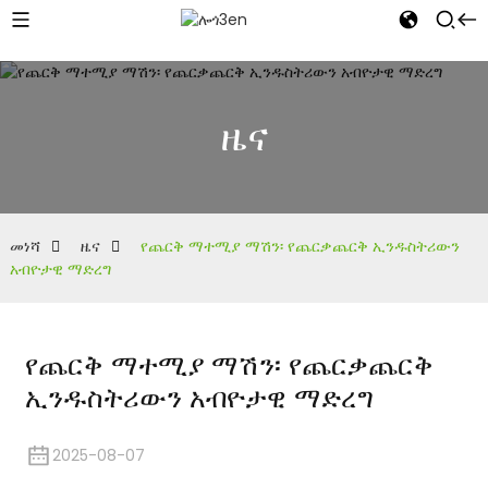
ዜና
መነሻ
ዜና
የጨርቅ ማተሚያ ማሽን፡ የጨርቃጨርቅ ኢንዱስትሪውን
አብዮታዊ ማድረግ
የጨርቅ ማተሚያ ማሽን፡ የጨርቃጨርቅ
ኢንዱስትሪውን አብዮታዊ ማድረግ
2025-08-07