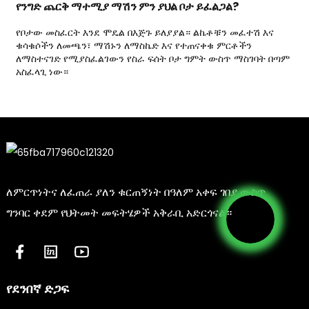
የንግድ ጨርቅ ማተሚያ ማሽን ምን ያህል ቦታ ይፈልጋል?
የቦታው መስፈርት እንደ ሞዴል በእጅጉ ይለያያል። ልኬቶቹን መፈተሽ እና
ቁሳቁሶችን ለመጫን፣ ማሽኑን ለማስኬድ እና የተጠናቀቁ ምርቶችን
ለማስተናገድ የሚያስፈልገውን የስራ ፍሰት ቦታ ግምት ውስጥ ማስገባት በጣም
አስፈላጊ ነው።
ለምርጥነትና ለፈጠራ ያለን ቁርጠኝነት በዓለም አቀፍ ገበያ ውስጥ
ግንባር ቀደም የህትመት መፍትሄዎች አቅራቢ አድርጎናል።
የደንበኛ ድጋፍ