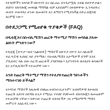
የደንበኞችን ፍላጎቶች በፍጥነት እና በፈጠራ እንዲያሟሉ ኃይል ይሰጥዎታል።
ይህንን ቴክኖሎጂ መቀበል ማሻሻል ብቻ አይደለም፤ በተለዋዋጭ ኢንዱስትሪ
ውስጥ ተወዳዳሪ ሆነው ለመቆየት እና ለማደግ የሚያስችል ስትራቴጂካዊ
እርምጃ ነው።
በተደጋጋሚ የሚጠየቁ ጥያቄዎች (FAQ)
በዲቲጂ እና በሱብሊሜሽን ጨርቅ ማተሚያ ማሽን መካከል ያለው
ልዩነት ምንድን ነው?
የዲቲጂ (ቀጥታ-ወደ-አልባሳት) ማሽኖች በቀጥታ በጥጥ እና በሌሎች
ተፈጥሯዊ ፋይበር ላይ ያትማሉ፣ የሱብሊሜሽን አታሚዎች ደግሞ እንደ
ፖሊስተር ላሉ ሰው ሰራሽ ጨርቆች ያገለግላሉ። እያንዳንዱ ለተለያዩ ቁሳቁሶች
እና አፕሊኬሽኖች የተመቻቸ ነው።
አንድ የጨርቅ ማተሚያ ማሽን የተለያዩ የጨርቅ ዓይነቶችን
ማስተናገድ ይችላል?
አንዳንድ ማሽኖች ከሌሎቹ የበለጠ ሁለገብ ቢሆኑም፣ አብዛኛዎቹ ለተወሰነ
የጨርቅ አይነት በተሻለ ሁኔታ የሚሰራ የተለየ የህትመት ቴክኖሎጂን ለመጠቀም
የተመቻቹ ናቸው። ከዋናው የጨርቅ ፍላጎቶችዎ ጋር የሚስማማ ማሽን
መምረጥ አስፈላጊ ነው።