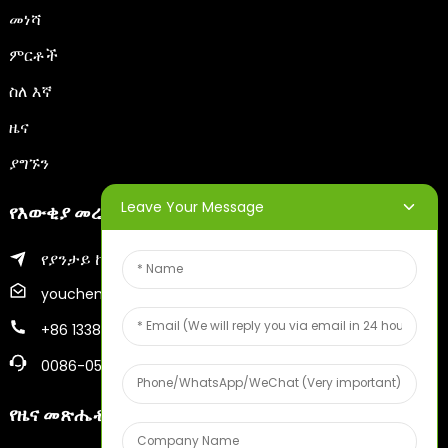
መነሻ
ምርቶች
ስለ እኛ
ዜና
ያግኙን
Leave Your Message
የእውቂያ መረጃ
የያንታይ ከተማ ዝሂፉ ወረዳ
youcheng@ytscreenprinter.com
+86 13386383930
0086-05356730996
የዜና መጽሔቶች