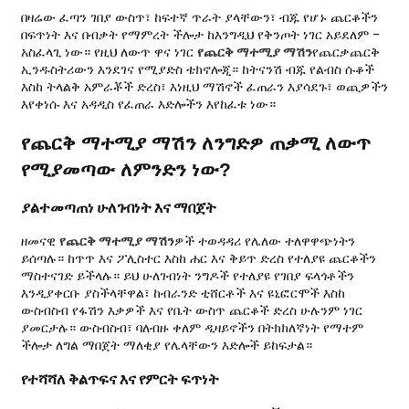
በዛሬው ፈጣን ገበያ ውስጥ፣ ከፍተኛ ጥራት ያላቸውን፣ ብጁ የሆኑ ጨርቆችን
በፍጥነት እና በብቃት የማምረት ችሎታ ከእንግዲህ የቅንጦት ነገር አይደለም -
አስፈላጊ ነው። የዚህ ለውጥ ዋና ነገር
የጨርቅ ማተሚያ ማሽን
የጨርቃጨርቅ
ኢንዱስትሪውን እንደገና የሚያድስ ቴክኖሎጂ። ከትናንሽ ብጁ የልብስ ሱቆች
እስከ ትላልቅ አምራቾች ድረስ፣ እነዚህ ማሽኖች ፈጠራን እያሳደጉ፣ ወጪዎችን
እየቀነሱ እና አዳዲስ የፈጠራ እድሎችን እየከፈቱ ነው።
የጨርቅ ማተሚያ ማሽን ለንግድዎ ጠቃሚ ለውጥ
የሚያመጣው ለምንድን ነው?
ያልተመጣጠነ ሁለገብነት እና ማበጀት
ዘመናዊ
የጨርቅ ማተሚያ ማሽን
ዎች ተወዳዳሪ የሌለው ተለዋዋጭነትን
ይሰጣሉ። ከጥጥ እና ፖሊስተር እስከ ሐር እና ቅይጥ ድረስ የተለያዩ ጨርቆችን
ማስተናገድ ይችላሉ። ይህ ሁለገብነት ንግዶች የተለያዩ የገበያ ፍላጎቶችን
እንዲያቀርቡ ያስችላቸዋል፣ ከብራንድ ቲሸርቶች እና ዩኒፎርሞች እስከ
ውስብስብ የፋሽን እቃዎች እና የቤት ውስጥ ጨርቆች ድረስ ሁሉንም ነገር
ያመርታሉ። ውስብስብ፣ ባለብዙ ቀለም ዲዛይኖችን በትክክለኛነት የማተም
ችሎታ ለግል ማበጀት ማለቂያ የሌላቸውን እድሎች ይከፍታል።
የተሻሻለ ቅልጥፍና እና የምርት ፍጥነት