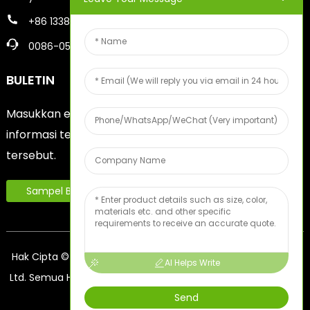
+86 13386383930
0086-05356730996
BULETIN
Masukkan email Anda dan kami akan mengirimkan
informasi terbaru mengenai rencana-rencana
tersebut.
Sampel Buah Gratis
Hak Cipta © 2024 Yantai Youcheng Printing Equipment Co.,
AI Helps Write
Ltd. Semua Hak Dilindungi Undang-Undang
- Peta Situs
BLOG
Send
TERBAIK