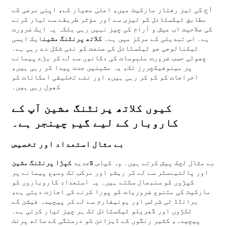
آج کی تیز رفتار مارکیٹ میں، اعلیٰ معیار کے، اپنی مرضی کے
مطابق ٹیکسٹائل کو تیزی سے اور مؤثر طریقے سے تیار کرنے
کی صلاحیت اب عیش و آرام کی چیز نہیں رہی بلکہ یہ ایک ضرورت
ہے۔ اس تبدیلی کے مرکز میں ہے۔
کلاتھ پرنٹنگ مشین
ایک ایسی
ٹیکنالوجی جو ٹیکسٹائل کی صنعت کو نئی شکل دے رہی ہے۔
چھوٹی حسب ضرورت ملبوسات کی دکانوں سے لے کر بڑے پیمانے
پر مینوفیکچررز تک، یہ مشینیں جدت پیدا کر رہی ہیں،
اخراجات کو کم کر رہی ہیں، اور نئے تخلیقی امکانات کو
کھول رہی ہیں۔
کیوں کلاتھ پرنٹنگ مشین آپ کے
کاروبار کے لیے گیم چینجر ہے۔
بے مثال استعداد اور تخصیص
s بے مثال لچک پیش کرتے ہیں۔ وہ کپاس
جدید
کپڑا پرنٹنگ مشین
اور پالئیےسٹر سے لے کر ریشم اور مرکب تک وسیع پیمانے پر
کپڑوں کو سنبھال سکتے ہیں۔ یہ استعداد کاروباروں کو
مارکیٹ کی متنوع ضروریات کو پورا کرنے کی اجازت دیتی ہے،
برانڈڈ ٹی شرٹس اور یونیفارم سے لے کر پیچیدہ فیشن کے
ٹکڑوں اور گھریلو ٹیکسٹائل تک ہر چیز تیار کرتی ہے۔
پیچیدہ، کثیر رنگوں کے ڈیزائن کو درستگی کے ساتھ پرنٹ