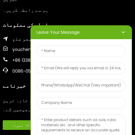
ہم سے رابطہ کریں۔
رابطہ کی معلومات
Leave Your Message
ینتائی شہر کا زیفو ضلع
youcheng@ytscreenprinter.com
+86 13386383930
0086-05356730996
خبرنامے
اپنا ای میل درج کریں اور ہم آپ کو تازہ ترین
معلوماتی پلان بھیجیں گے۔
مفت پھل کا نمونہ