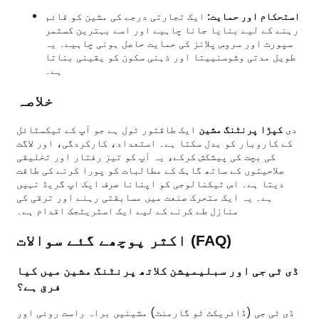
استحکام اور حمایت:
ایک تجارتی درجے کی مشین کو قائم
رہنے کے لیے بنایا جانا چاہیے اور اسے بہترین کسٹمر
سپورٹ اور سروس پلانز کی حمایت حاصل ہونی چاہیے۔ یہ
طویل مدتی وشوسنییتا اور ذہنی سکون کو یقینی بناتا
ہے۔
خلاصہ
دی
کپڑا پرنٹنگ مشین
ایک طاقتور ٹول ہے جو آپ کے ٹیکسٹائل
کے کاروبار کو بدل سکتا ہے۔ استعداد، کارکردگی، اور لاگت
کی بچت کی پیشکش کرکے، یہ آپ کو تیز رفتار اور تخلیقی
صلاحیتوں کے ساتھ گاہک کے مطالبات کو پورا کرنے کی طاقت
دیتا ہے۔ اس ٹیکنالوجی کو اپنانا صرف ایک اپ گریڈ نہیں
ہے۔ یہ ایک متحرک صنعت میں مسابقتی رہنے اور ترقی کی
منازل طے کرنے کے لیے ایک اسٹریٹجک اقدام ہے۔
اکثر پوچھے گئے سوالات (FAQ)
ڈی ٹی جی اور سبلیمیشن کلاتھ پرنٹنگ مشین میں کیا
فرق ہے؟
ڈی ٹی جی (ڈائریکٹ ٹو گارمنٹ) مشینیں براہ راست روئی اور