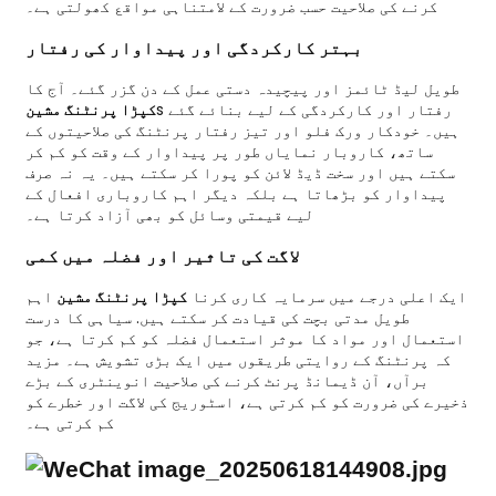
کرنے کی صلاحیت حسب ضرورت کے لامتناہی مواقع کھولتی ہے۔
بہتر کارکردگی اور پیداوار کی رفتار
طویل لیڈ ٹائمز اور پیچیدہ دستی عمل کے دن گزر گئے۔ آج کا
s رفتار اور کارکردگی کے لیے بنائے گئے
کپڑا پرنٹنگ مشین
ہیں۔ خودکار ورک فلو اور تیز رفتار پرنٹنگ کی صلاحیتوں کے
ساتھ، کاروبار نمایاں طور پر پیداوار کے وقت کو کم کر
سکتے ہیں اور سخت ڈیڈ لائن کو پورا کر سکتے ہیں۔ یہ نہ صرف
پیداوار کو بڑھاتا ہے بلکہ دیگر اہم کاروباری افعال کے
لیے قیمتی وسائل کو بھی آزاد کرتا ہے۔
لاگت کی تاثیر اور فضلہ میں کمی
ایک اعلی درجے میں سرمایہ کاری کرنا
کپڑا پرنٹنگ مشین
اہم
طویل مدتی بچت کی قیادت کر سکتے ہیں. سیاہی کا درست
استعمال اور مواد کا موثر استعمال فضلہ کو کم کرتا ہے، جو
کہ پرنٹنگ کے روایتی طریقوں میں ایک بڑی تشویش ہے۔ مزید
برآں، آن ڈیمانڈ پرنٹ کرنے کی صلاحیت انوینٹری کے بڑے
ذخیرے کی ضرورت کو کم کرتی ہے، اسٹوریج کی لاگت اور خطرے کو
کم کرتی ہے۔