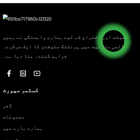
فضیلت اور اختراع کے لیے ہماری وابستگی نے ہمیں
عالمی مارکیٹ میں پرنٹنگ سلوشنز کا ایک سرکردہ
فراہم کنندہ بنا دیا ہے۔
کسٹمر سپورٹ
گھر
مصنوعات
ہمارے بارے میں
خبریں