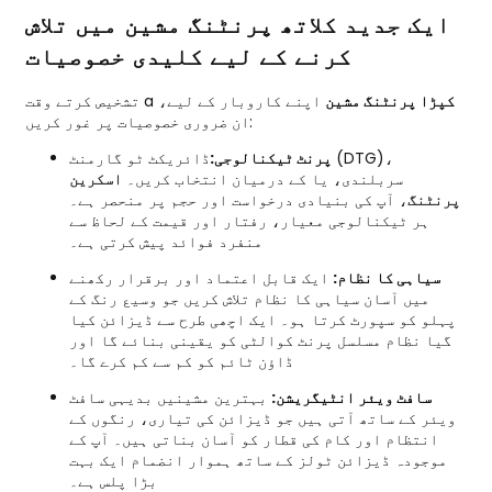
ایک جدید کلاتھ پرنٹنگ مشین میں تلاش
کرنے کے لیے کلیدی خصوصیات
کپڑا پرنٹنگ مشین
اپنے کاروبار کے لیے،
تشخیص کرتے وقت a
ان ضروری خصوصیات پر غور کریں:
پرنٹ ٹیکنالوجی:
ڈائریکٹ ٹو گارمنٹ (DTG)،
سربلندی، یا کے درمیان انتخاب کریں۔
اسکرین
پرنٹنگ
، آپ کی بنیادی درخواست اور حجم پر منحصر ہے۔
ہر ٹیکنالوجی معیار، رفتار اور قیمت کے لحاظ سے
منفرد فوائد پیش کرتی ہے۔
سیاہی کا نظام:
ایک قابل اعتماد اور برقرار رکھنے
میں آسان سیاہی کا نظام تلاش کریں جو وسیع رنگ کے
پہلو کو سپورٹ کرتا ہو۔ ایک اچھی طرح سے ڈیزائن کیا
گیا نظام مسلسل پرنٹ کوالٹی کو یقینی بنائے گا اور
ڈاؤن ٹائم کو کم سے کم کرے گا۔
سافٹ ویئر انٹیگریشن:
بہترین مشینیں بدیہی سافٹ
ویئر کے ساتھ آتی ہیں جو ڈیزائن کی تیاری، رنگوں کے
انتظام اور کام کی قطار کو آسان بناتی ہیں۔ آپ کے
موجودہ ڈیزائن ٹولز کے ساتھ ہموار انضمام ایک بہت
بڑا پلس ہے۔