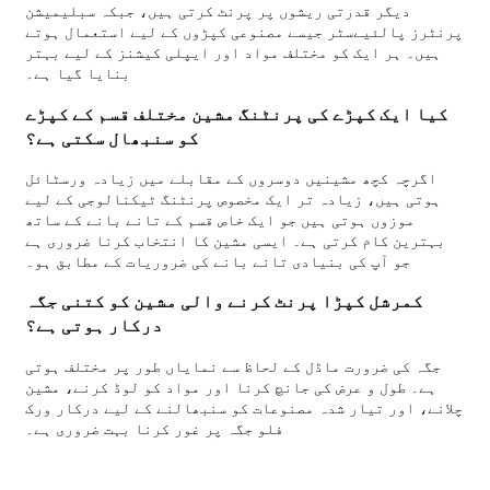
دیگر قدرتی ریشوں پر پرنٹ کرتی ہیں، جبکہ سبلیمیشن
پرنٹرز پالئیےسٹر جیسے مصنوعی کپڑوں کے لیے استعمال ہوتے
ہیں۔ ہر ایک کو مختلف مواد اور ایپلی کیشنز کے لیے بہتر
بنایا گیا ہے۔
کیا ایک کپڑے کی پرنٹنگ مشین مختلف قسم کے کپڑے
کو سنبھال سکتی ہے؟
اگرچہ کچھ مشینیں دوسروں کے مقابلے میں زیادہ ورسٹائل
ہوتی ہیں، زیادہ تر ایک مخصوص پرنٹنگ ٹیکنالوجی کے لیے
موزوں ہوتی ہیں جو ایک خاص قسم کے تانے بانے کے ساتھ
بہترین کام کرتی ہے۔ ایسی مشین کا انتخاب کرنا ضروری ہے
جو آپ کی بنیادی تانے بانے کی ضروریات کے مطابق ہو۔
کمرشل کپڑا پرنٹ کرنے والی مشین کو کتنی جگہ
درکار ہوتی ہے؟
جگہ کی ضرورت ماڈل کے لحاظ سے نمایاں طور پر مختلف ہوتی
ہے۔ طول و عرض کی جانچ کرنا اور مواد کو لوڈ کرنے، مشین
چلانے، اور تیار شدہ مصنوعات کو سنبھالنے کے لیے درکار ورک
فلو جگہ پر غور کرنا بہت ضروری ہے۔