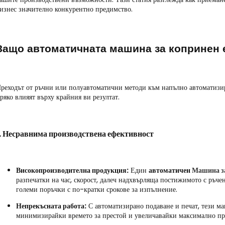
изнес значително конкурентно предимство.
Защо автоматичната машина за копринен е
реходът от ръчни или полуавтоматични методи към напълно автоматизир
ряко влияят върху крайния ви резултат.
. Несравнима производствена ефективност
Високопроизводителна продукция:
Един
автоматичен
Машина за
разпечатки на час, скорост, далеч надхвърляща постижимото с ръчен
големи поръчки с по-кратки срокове за изпълнение.
Непрекъсната работа:
С автоматизирано подаване и печат, тези ма
минимизирайки времето за престой и увеличавайки максимално пр