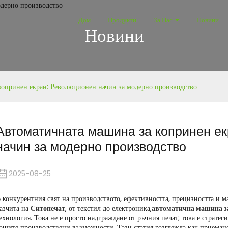
Дом
Продукти
За Нас
Новини
Новини
копринен екран: Революционен начин за модерно производство
Автоматичната машина за копринен е
начин за модерно производство
2025-08-25
 конкурентния свят на производството, ефективността, прецизността и м
азчита на
Ситопечат
, от текстил до електроника,
автоматична машина з
ехнология. Това не е просто надграждане от ръчния печат; това е страте
ашите производствени възможности. Тази статия разглежда как приемане