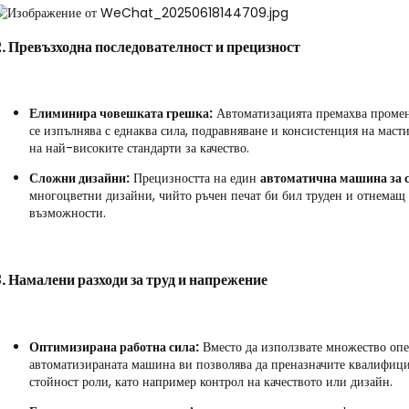
. Превъзходна последователност и прецизност
Елиминира човешката грешка:
Автоматизацията премахва променл
се изпълнява с еднаква сила, подравняване и консистенция на масти
на най-високите стандарти за качество.
Сложни дизайни:
Прецизността на един
автоматична машина за 
многоцветни дизайни, чийто ръчен печат би бил труден и отнемащ 
възможности.
. Намалени разходи за труд и напрежение
Оптимизирана работна сила:
Вместо да използвате множество опер
автоматизираната машина ви позволява да преназначите квалифиц
стойност роли, като например контрол на качеството или дизайн.