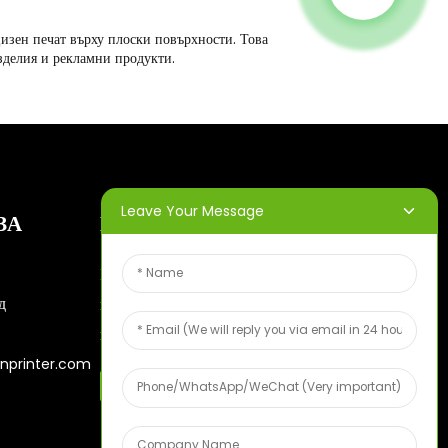
изен печат върху плоски повърхности. Това
зделия и рекламни продукти.
Leave Your Message
ЗА
БЮЛЕТИНИ
Въведете имейл адреса си и ще
д
ви изпращаме най-актуалните
информационни планове.
nprinter.com
Безплатна Мостра От Плодове
6