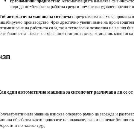
Ергономични предимства:
Автоматизацията намалява физическото 
води до по-безопасна работна среда и по-висока удовлетвореност н
The
автоматична машина за ситопечат
представлява ключова промяна о
ащабируемо производство. Чрез драстично увеличаване на производителн
птимизиране на работната сила, тази технология позволява на вашия бизн
ентабилността. Това е ключова инвестиция за всяка компания, която иска 
ЧЗВ
Как един
автоматична машина за ситопечат
различава ли се о
олуавтоматичната машина изисква оператор ръчно да зарежда и разтовар
ашина обработва както процесите на подаване, така и на печат без пост
корости и по-малко труд.