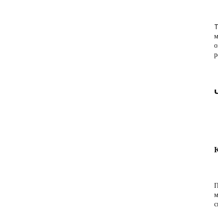
м
о
р
П
м
с