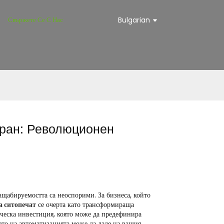
Свържете Се С Нас
Bulgarian
кран: Революционен
ащабируемостта са неоспорими. За бизнеса, който
а ситопечат
се очерта като трансформираща
гическа инвестиция, която може да предефинира
то на автоматизацията може да даде на вашия