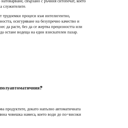
натоварване, свързано с ръчния ситопечат, което
а служителите.
т трудоемки процеси към интелигентно,
остта, осигуряване на безупречно качество и
ес да расте, без да се жертва прецизността или
да остане водеща на един взискателен пазар.
т полуавтоматичния?
ва продуктите, докато напълно автоматичната
оянна човешка намеса, което води до по-високи