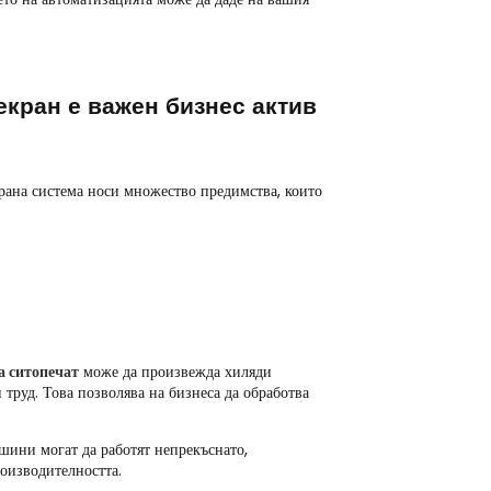
кран е важен бизнес актив
ана система носи множество предимства, които
 ситопечат
може да произвежда хиляди
 труд. Това позволява на бизнеса да обработва
шини могат да работят непрекъснато,
оизводителността.