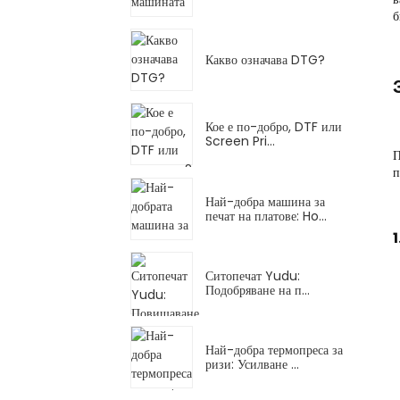
б
Какво означава DTG?
Кое е по-добро, DTF или
Screen Pri...
П
п
Най-добра машина за
печат на платове: Ho...
1
Ситопечат Yudu:
Подобряване на п...
Най-добра термопреса за
ризи: Усилване ...