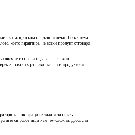
ивостта, присъща на ръчния печат. Всеки печат
лото, което гарантира, че всеки продукт отговаря
ситопечат
го прави идеален за сложни,
време. Това отваря нови пазари и продуктови
атори за повтарящи се задачи за печат,
ираните си работници към по-сложни, добавени