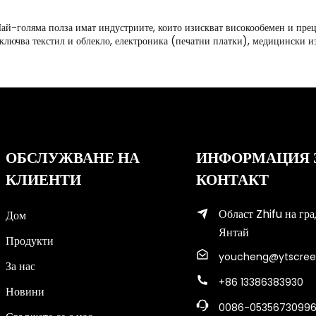
ай-голяма полза имат индустриите, които изискват високообемен и прец
ключва текстил и облекло, електроника (печатни платки), медицински и
ОБСЛУЖВАНЕ НА
ИНФОРМАЦИЯ 
КЛИЕНТИ
КОНТАКТ
Област Zhifu на гра
Дом
Янтай
Продукти
youcheng@ytscree
За нас
+86 13386383930
Новини
0086-0535673099