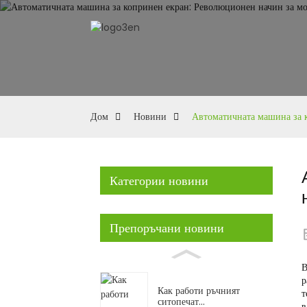
Дом
Новини
Автоматичната машина за 
Категории новини
Препоръчани новини
В
р
Как работи ръчният
т
ситопечат...
в