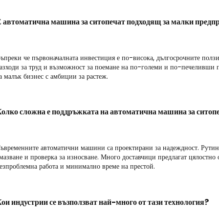
Е
автоматична машина за ситопечат
подходящ за малки предп
ъпреки че първоначалната инвестиция е по-висока, дългосрочните полз
азходи за труд и възможност за поемане на по-големи и по-печеливши п
а малък бизнес с амбиции за растеж.
Колко сложна е поддръжката на
автоматична машина за ситоп
ъвременните автоматични машини са проектирани за надеждност. Рутин
мазване и проверка за износване. Много доставчици предлагат цялостно 
езпроблемна работа и минимално време на престой.
ои индустрии се възползват най-много от тази технология?