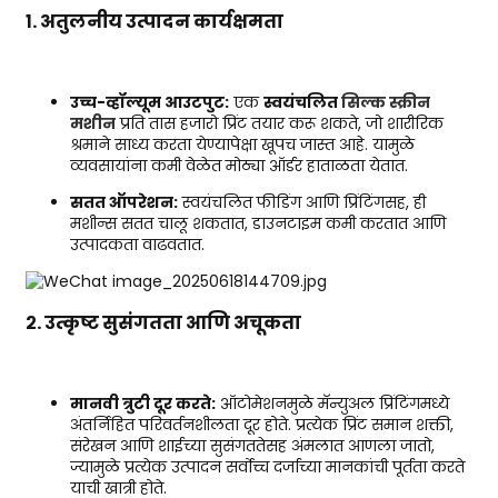
१. अतुलनीय उत्पादन कार्यक्षमता
उच्च-व्हॉल्यूम आउटपुट:
एक
स्वयंचलित
सिल्क स्क्रीन
मशीन
प्रति तास हजारो प्रिंट तयार करू शकते, जो शारीरिक
श्रमाने साध्य करता येण्यापेक्षा खूपच जास्त आहे. यामुळे
व्यवसायांना कमी वेळेत मोठ्या ऑर्डर हाताळता येतात.
सतत ऑपरेशन:
स्वयंचलित फीडिंग आणि प्रिंटिंगसह, ही
मशीन्स सतत चालू शकतात, डाउनटाइम कमी करतात आणि
उत्पादकता वाढवतात.
२. उत्कृष्ट सुसंगतता आणि अचूकता
मानवी त्रुटी दूर करते:
ऑटोमेशनमुळे मॅन्युअल प्रिंटिंगमध्ये
अंतर्निहित परिवर्तनशीलता दूर होते. प्रत्येक प्रिंट समान शक्ती,
संरेखन आणि शाईच्या सुसंगततेसह अंमलात आणला जातो,
ज्यामुळे प्रत्येक उत्पादन सर्वोच्च दर्जाच्या मानकांची पूर्तता करते
याची खात्री होते.