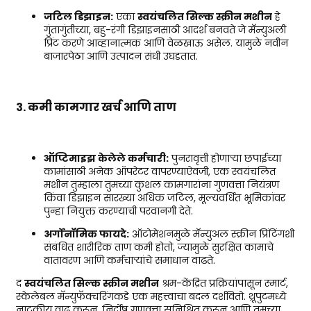
जटिल डिझाइन:
एका
स्वयंचलित सिल्क स्क्रीन मशीन
हे
गुंतागुंतीच्या, बहु-रंगी डिझाइनसाठी आदर्श बनवते जे मॅन्युअली
प्रिंट करणे आव्हानात्मक आणि वेळखाऊ असेल. यामुळे नवीन
बाजारपेठा आणि उत्पादन संधी उघडतात.
३. कमी कामगार खर्च आणि ताण
ऑप्टिमाइझ केलेले कर्मचारी:
पुनरावृत्ती होणाऱ्या छपाईच्या
कामांसाठी अनेक ऑपरेटर वापरण्याऐवजी, एक स्वयंचलित
मशीन तुम्हाला तुमच्या कुशल कामगारांना गुणवत्ता नियंत्रण
किंवा डिझाइन सारख्या अधिक जटिल, मूल्यवर्धित भूमिकांवर
पुन्हा नियुक्त करण्याची परवानगी देते.
अर्गोनॉमिक फायदे:
ऑटोमेशनमुळे मॅन्युअल स्क्रीन प्रिंटिंगशी
संबंधित शारीरिक ताण कमी होतो, ज्यामुळे सुरक्षित कामाचे
वातावरण आणि कर्मचाऱ्यांचे समाधान वाढते.
द
स्वयंचलित सिल्क स्क्रीन मशीन
श्रम-केंद्रित प्रक्रियांपासून स्मार्ट,
स्केलेबल मॅन्युफॅक्चरिंगकडे एक महत्त्वाचा बदल दर्शवितो. थ्रूपुटमध्ये
नाटकीय वाढ करून, निर्दोष गुणवत्ता सुनिश्चित करून आणि तुमच्या