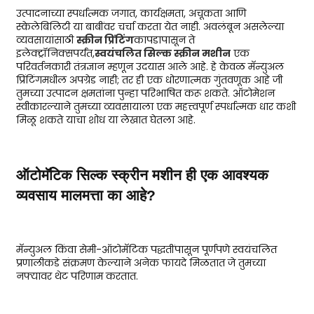
उत्पादनाच्या स्पर्धात्मक जगात, कार्यक्षमता, अचूकता आणि
स्केलेबिलिटी या बाबींवर चर्चा करता येत नाही. अवलंबून असलेल्या
व्यवसायांसाठी
स्क्रीन प्रिंटिंग
कापडापासून ते
इलेक्ट्रॉनिक्सपर्यंत,
स्वयंचलित सिल्क स्क्रीन मशीन
एक
परिवर्तनकारी तंत्रज्ञान म्हणून उदयास आले आहे. हे केवळ मॅन्युअल
प्रिंटिंगमधील अपग्रेड नाही; तर ही एक धोरणात्मक गुंतवणूक आहे जी
तुमच्या उत्पादन क्षमतांना पुन्हा परिभाषित करू शकते. ऑटोमेशन
स्वीकारल्याने तुमच्या व्यवसायाला एक महत्त्वपूर्ण स्पर्धात्मक धार कशी
मिळू शकते याचा शोध या लेखात घेतला आहे.
ऑटोमॅटिक सिल्क स्क्रीन मशीन ही एक आवश्यक
व्यवसाय मालमत्ता का आहे?
मॅन्युअल किंवा सेमी-ऑटोमॅटिक पद्धतींपासून पूर्णपणे स्वयंचलित
प्रणालीकडे संक्रमण केल्याने अनेक फायदे मिळतात जे तुमच्या
नफ्यावर थेट परिणाम करतात.