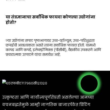
या तंत्रज्ञानाचा सर्वाधिक फायदा कोणत्या उद्योगांना
होतो?
ज्या उद्योगांना सपाट पृष्ठभागावर उच्च-व्हॉल्यूम, उच्च-परिशुद्धता
छपाईची आवश्यकता असते त्यांना सर्वाधिक फायदा होतो. यामध्ये
कापड आणि कपडे, इलेक्ट्रॉनिक्स (पीसीबी), वैद्यकीय उपकरणे आणि
प्रचारात्मक उत्पादने यांचा समावेश आहे.
उत्कृष्टता आणि नावीन्यपूर्णतेप्रती असलेल्या आमच्या
वचनबद्धतेमुळे आम्ही जागतिक बाजारपेठेत प्रिंटिंग