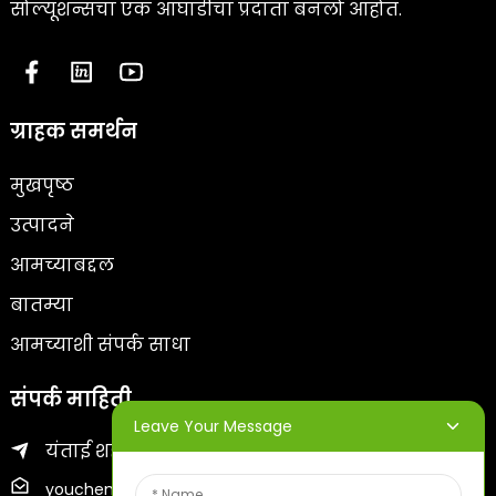
सोल्यूशन्सचा एक आघाडीचा प्रदाता बनलो आहोत.
ग्राहक समर्थन
मुखपृष्ठ
उत्पादने
आमच्याबद्दल
बातम्या
आमच्याशी संपर्क साधा
संपर्क माहिती
Leave Your Message
यंताई शहराचा झिफू जिल्हा
youcheng@ytscreenprinter.com