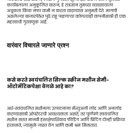
कार्यबलाला अनुकूलित करून, हे तंत्रज्ञान तुमच्या व्यवसायाला
अचूकता किंवा नफा कमी न करता वाढण्यास अनुमती देते. मागणी
असलेल्या बाजारपेठेत पुढे राहू पाहणाऱ्या कोणत्याही कंपनीसाठी ही एक
महत्त्वाची गुंतवणूक आहे.
वारंवार विचारले जाणारे प्रश्न
कसे करते
स्वयंचलित सिल्क स्क्रीन मशीन
सेमी-
ऑटोमॅटिकपेक्षा वेगळे आहे का?
अर्ध-स्वयंचलित मशीनला उत्पादनांना मॅन्युअली लोड आणि अनलोड
करण्यासाठी ऑपरेटरची आवश्यकता असते, तर पूर्णपणे स्वयंचलित
मशीन सतत मानवी हस्तक्षेपाशिवाय फीडिंग आणि प्रिंटिंग दोन्ही प्रक्रिया
हाताळते, ज्यामुळे जास्त वेग आणि कमी श्रम मिळतात.