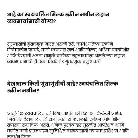
आहे का
स्वयंचलित सिल्क स्क्रीन मशीन
लहान
व्यवसायांसाठी योग्य?
सुरुवातीची गुंतवणूक जास्त असली तरी, कार्यक्षमतेच्या दृष्टीने
दीर्घकालीन फायदे, कमी कामगार खर्च आणि मोठ्या, अधिक फायदेशीर
ऑर्डर घेण्याची क्षमता यामुळे वाढीच्या महत्त्वाकांक्षा असलेल्या लहान
व्यवसायासाठी ही एक फायदेशीर गुंतवणूक बनू शकते.
देखभाल किती गुंतागुंतीची आहे?
स्वयंचलित सिल्क
स्क्रीन मशीन
?
आधुनिक स्वयंचलित यंत्रे विश्वासार्हतेसाठी डिझाइन केलेली आहेत.
नियमित देखभालीमध्ये सामान्यतः साफसफाई, स्नेहन आणि झीज
तपासणे समाविष्ट असते. अनेक पुरवठादार सुरळीत ऑपरेशन आणि
कमीत कमी डाउनटाइम सुनिश्चित करण्यासाठी व्यापक प्रशिक्षण आणि
समर्थन देतात.