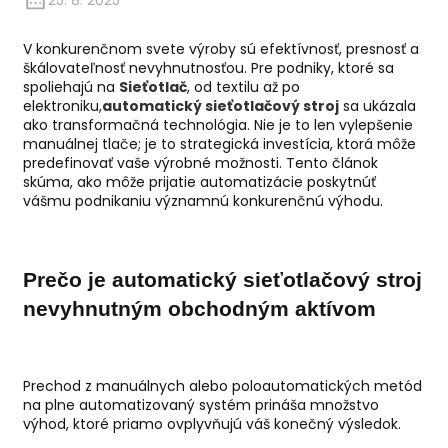
25. 8. 2025
V konkurenčnom svete výroby sú efektívnosť, presnosť a
škálovateľnosť nevyhnutnosťou. Pre podniky, ktoré sa
spoliehajú na
Sieťotlač
, od textilu až po
elektroniku,
automatický sieťotlačový stroj
sa ukázala
ako transformačná technológia. Nie je to len vylepšenie
manuálnej tlače; je to strategická investícia, ktorá môže
predefinovať vaše výrobné možnosti. Tento článok
skúma, ako môže prijatie automatizácie poskytnúť
vášmu podnikaniu významnú konkurenčnú výhodu.
Prečo je automatický sieťotlačový stroj
nevyhnutným obchodným aktívom
Prechod z manuálnych alebo poloautomatických metód
na plne automatizovaný systém prináša množstvo
výhod, ktoré priamo ovplyvňujú váš konečný výsledok.