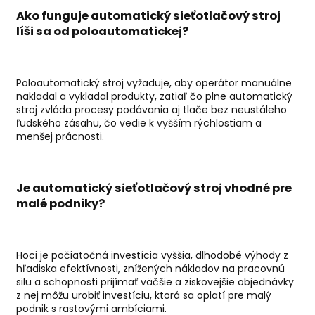
Ako funguje
automatický sieťotlačový stroj
líši sa od poloautomatickej?
Poloautomatický stroj vyžaduje, aby operátor manuálne
nakladal a vykladal produkty, zatiaľ čo plne automatický
stroj zvláda procesy podávania aj tlače bez neustáleho
ľudského zásahu, čo vedie k vyšším rýchlostiam a
menšej prácnosti.
Je
automatický sieťotlačový stroj
vhodné pre
malé podniky?
Hoci je počiatočná investícia vyššia, dlhodobé výhody z
hľadiska efektívnosti, znížených nákladov na pracovnú
silu a schopnosti prijímať väčšie a ziskovejšie objednávky
z nej môžu urobiť investíciu, ktorá sa oplatí pre malý
podnik s rastovými ambíciami.