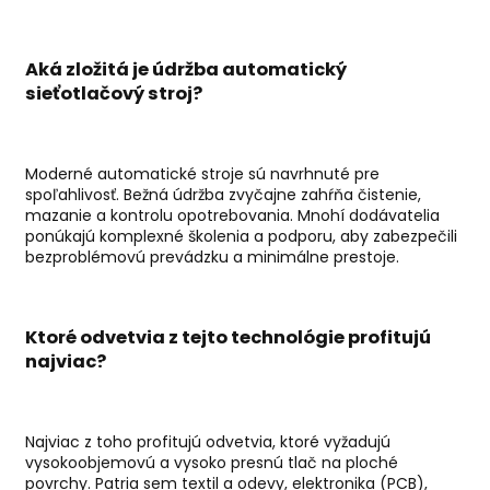
Aká zložitá je údržba
automatický
sieťotlačový stroj
?
Moderné automatické stroje sú navrhnuté pre
spoľahlivosť. Bežná údržba zvyčajne zahŕňa čistenie,
mazanie a kontrolu opotrebovania. Mnohí dodávatelia
ponúkajú komplexné školenia a podporu, aby zabezpečili
bezproblémovú prevádzku a minimálne prestoje.
Ktoré odvetvia z tejto technológie profitujú
najviac?
Najviac z toho profitujú odvetvia, ktoré vyžadujú
vysokoobjemovú a vysoko presnú tlač na ploché
povrchy. Patria sem textil a odevy, elektronika (PCB),