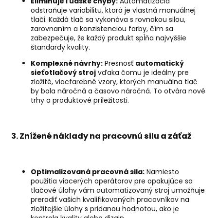
Eliminuje ľudské chyby:
Automatizácia
odstraňuje variabilitu, ktorá je vlastná manuálnej
tlači. Každá tlač sa vykonáva s rovnakou silou,
zarovnaním a konzistenciou farby, čím sa
zabezpečuje, že každý produkt spĺňa najvyššie
štandardy kvality.
Komplexné návrhy:
Presnosť
automatický
sieťotlačový stroj
vďaka čomu je ideálny pre
zložité, viacfarebné vzory, ktorých manuálna tlač
by bola náročná a časovo náročná. To otvára nové
trhy a produktové príležitosti.
3. Znížené náklady na pracovnú silu a záťaž
Optimalizovaná pracovná sila:
Namiesto
použitia viacerých operátorov pre opakujúce sa
tlačové úlohy vám automatizovaný stroj umožňuje
preradiť vašich kvalifikovaných pracovníkov na
zložitejšie úlohy s pridanou hodnotou, ako je
kontrola kvality alebo dizajn.