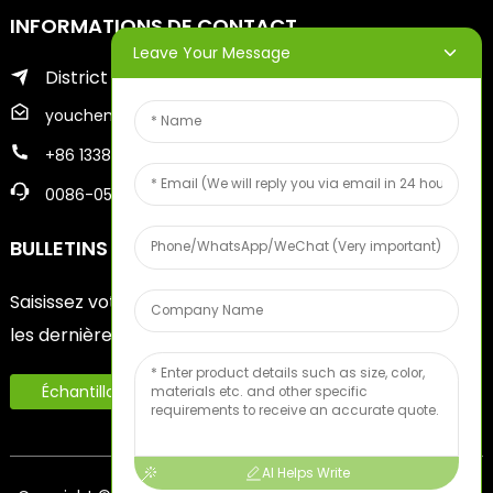
INFORMATIONS DE CONTACT
Leave Your Message
District de Zhifu de la ville de Yantai
youcheng@ytscreenprinter.com
+86 13386383930
0086-05356730996
BULLETINS D'INFORMATION
Saisissez votre adresse e-mail et nous vous enverrons
les dernières informations sur nos offres.
Échantillon De Fruits Gratuit
AI Helps Write