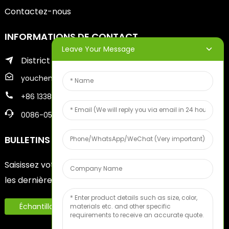
Contactez-nous
INFORMATIONS DE CONTACT
Leave Your Message
District de Zhifu de la ville de Yantai
youcheng@ytscreenprinter.com
+86 13386383930
0086-05356730996
BULLETINS D'INFORMATION
Saisissez votre adresse e-mail et nous vous enverrons
les dernières informations sur nos offres.
Échantillon De Fruits Gratuit