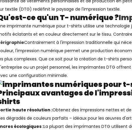
roissante de vêtements personnalisés et de production en petite
ur textile (DTG) redéfinit le paysage de l'impression textile.
Qu'est-ce qu'un T- numérique ?
Imp
ne imprimante numérique pour t-shirts utilise une technologie
otifs éclatants et en couleur directement sur le tissu. Contrai
Sérigraphie
Contrairement à l'impression traditionnelle qui néc
ouleur, l'impression numérique permet une production économ
es plus complexes. Que ce soit pour la création de t-shirts pe
'entreprise ou un projet personnel, les imprimantes DTG offrent
vec une configuration minimale.
Principaux avantages de l'impress
shirts
ortie haute résolution :
Obtenez des impressions nettes et de q
es dégradés de couleurs parfaits – idéaux pour les œuvres d'art
ncres écologiques :
La plupart des imprimantes DTG utilisent d