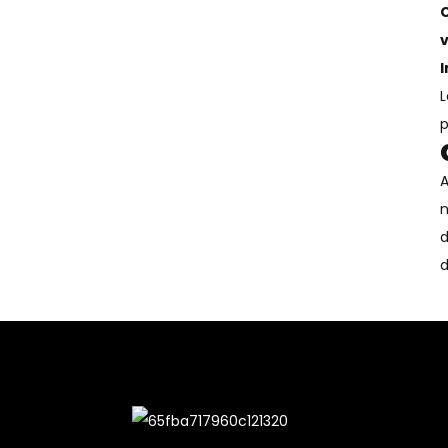
C
v
I
L
p
A
n
d
d