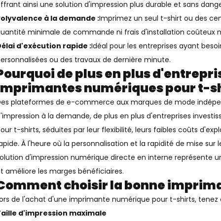
ffrant ainsi une solution d'impression plus durable et sans dang
Polyvalence à la demande :
Imprimez un seul t-shirt ou des ce
uantité minimale de commande ni frais d'installation coûteux n
élai d'exécution rapide :
Idéal pour les entreprises ayant be
ersonnalisées ou des travaux de dernière minute.
Pourquoi de plus en plus d'entrepri
imprimantes numériques pour t-sh
es plateformes de e-commerce aux marques de mode indépenda
'impression à la demande, de plus en plus d'entreprises invest
our t-shirts, séduites par leur flexibilité, leurs faibles coûts d'ex
apide. À l'heure où la personnalisation et la rapidité de mise sur
olution d'impression numérique directe en interne représente un
t améliore les marges bénéficiaires.
Comment choisir la bonne imprim
ors de l'achat d'une imprimante numérique pour t-shirts, tenez 
aille d'impression maximale