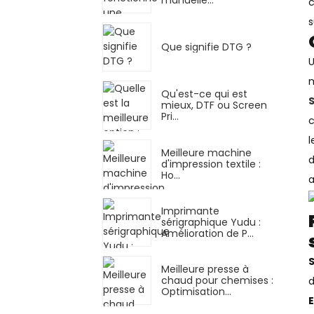
c
s
Que signifie DTG ?
U
m
Qu'est-ce qui est
mieux, DTF ou Screen
Pri...
c
l
Meilleure machine
d
d'impression textile :
Ho...
a
Imprimante
sérigraphique Yudu :
Amélioration de P...
S
Meilleure presse à
chaud pour chemises :
d
Optimisation…
E