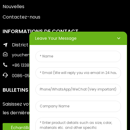
Nouvelles
Contactez-nous
INFORMATIONS DE CONTACT
Leave Your Message
District de Zhifu de la ville de Yantai
youcheng@ytscreenprinter.com
+86 13386383930
0086-05356730996
BULLETINS D'INFORMATION
Saisissez votre adresse e-mail et nous vous enverrons
les dernières informations sur nos offres.
Échantillon De Fruits Gratuit