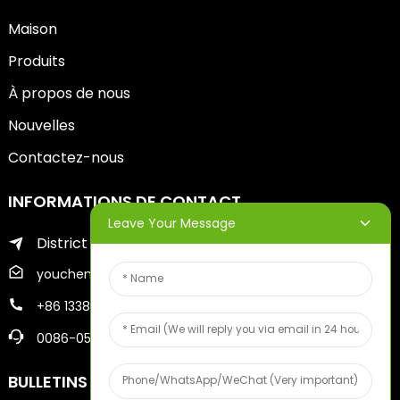
Maison
Produits
À propos de nous
Nouvelles
Contactez-nous
INFORMATIONS DE CONTACT
Leave Your Message
District de Zhifu de la ville de Yantai
youcheng@ytscreenprinter.com
+86 13386383930
0086-05356730996
BULLETINS D'INFORMATION