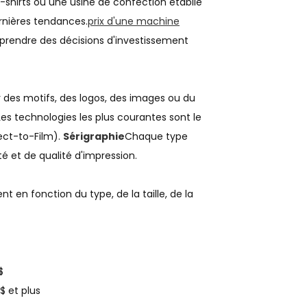
-shirts ou une usine de confection établie
rnières tendances.
prix d'une machine
 prendre des décisions d'investissement
 des motifs, des logos, des images ou du
s technologies les plus courantes sont le
ect-to-Film).
Sérigraphie
Chaque type
é et de qualité d'impression.
nt en fonction du type, de la taille, de la
$
 $ et plus