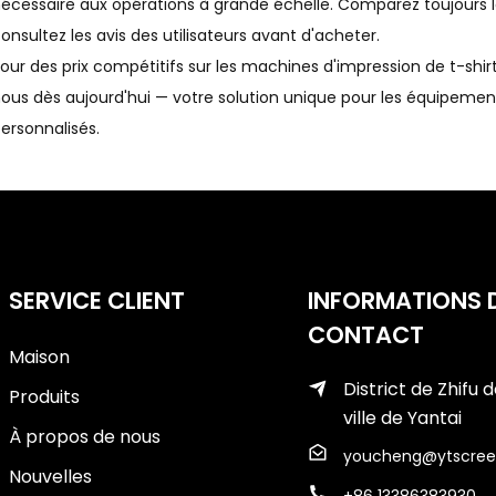
écessaire aux opérations à grande échelle. Comparez toujours le
onsultez les avis des utilisateurs avant d'acheter.
our des prix compétitifs sur les machines d'impression de t-shir
ous dès aujourd'hui — votre solution unique pour les équipeme
ersonnalisés.
SERVICE CLIENT
INFORMATIONS 
CONTACT
Maison
District de Zhifu d
Produits
ville de Yantai
À propos de nous
youcheng@ytscree
Nouvelles