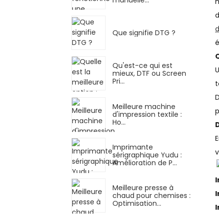
m
d
d
Que signifie DTG ?
é
Q
Qu'est-ce qui est
U
mieux, DTF ou Screen
Pri...
t
D
Meilleure machine
p
d'impression textile :
Ho...
D
E
Imprimante
v
sérigraphique Yudu :
Amélioration de P...
Meilleure presse à
chaud pour chemises :
Optimisation…