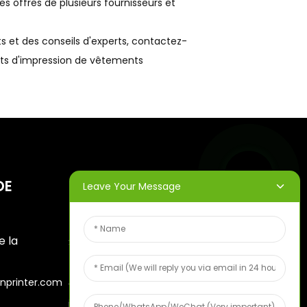
s offres de plusieurs fournisseurs et
ts et des conseils d'experts, contactez-
nts d'impression de vêtements
DE
BULLETINS
Leave Your Message
D'INFORMATION
e la
Saisissez votre adresse e-
mail et nous vous
nprinter.com
enverrons les dernières
informations sur nos offres.