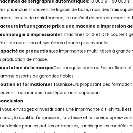
machines de sérigraphie automatiques
: 10 000 $ – 50 000 $
es prix incluent souvent le logiciel de base, mais des frais sup
'encre, les kits de maintenance, le matériel de prétraitement et 
acteurs influençant le prix d'une machine d'impression de
technologie d'impression
Les machines DTG et DTF coûtent gén
êtes d'impression et systèmes d'encre plus avancés.
capacité de production
Les imprimantes multi-têtes à grande 
a production de masse.
réputation de la marque
Des marques comme Epson, Ricoh et 
amme assortis de garanties fiables.
Soutien et formation
Les fournisseurs proposant des formations
euvent facturer des frais légèrement supérieurs.
Conclusion
i vous envisagez d'investir dans une imprimante à t-shirts, il est
e coût, la qualité d'impression, la vitesse et le service après-
bordables pour les petites entreprises, tandis que les modèles 