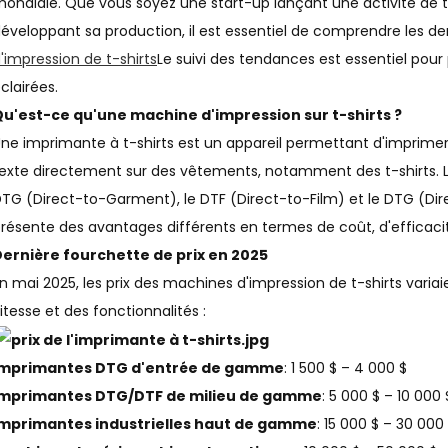
ondiale. Que vous soyez une start-up lançant une activité de t
éveloppant sa production, il est essentiel de comprendre les de
'impression de t-shirts
Le suivi des tendances est essentiel pour
clairées.
u'est-ce qu'une machine d'impression sur t-shirts ?
ne imprimante à t-shirts est un appareil permettant d'imprimer
exte directement sur des vêtements, notamment des t-shirts. Le
TG (Direct-to-Garment), le DTF (Direct-to-Film) et le DTG (Dir
résente des avantages différents en termes de coût, d'efficacit
ernière fourchette de prix en 2025
n mai 2025, les prix des machines d'impression de t-shirts variaie
itesse et des fonctionnalités :
Imprimantes DTG d'entrée de gamme
: 1 500 $ – 4 000 $
Imprimantes DTG/DTF de milieu de gamme
: 5 000 $ – 10 000 
Imprimantes industrielles haut de gamme
: 15 000 $ – 30 000