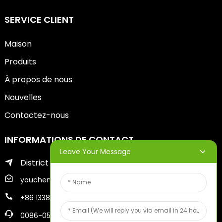
SERVICE CLIENT
Maison
Produits
À propos de nous
Nouvelles
Contactez-nous
INFORMATIONS DE CONTACT
Leave Your Message
District de Zhifu de la ville de Yantai
youcheng@ytscreenprinter.com
+86 13386383930
0086-05356730996