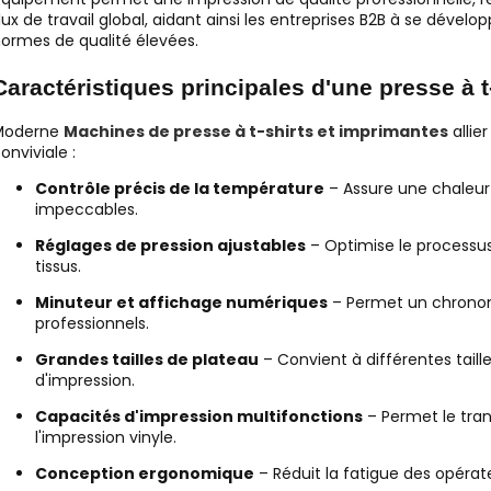
lux de travail global, aidant ainsi les entreprises B2B à se dév
ormes de qualité élevées.
Caractéristiques principales d'une presse à t
Moderne
Machines de presse à t-shirts et imprimantes
allie
onviviale :
Contrôle précis de la température
– Assure une chaleur
impeccables.
Réglages de pression ajustables
– Optimise le processus
tissus.
Minuteur et affichage numériques
– Permet un chronom
professionnels.
Grandes tailles de plateau
– Convient à différentes taill
d'impression.
Capacités d'impression multifonctions
– Permet le tran
l'impression vinyle.
Conception ergonomique
– Réduit la fatigue des opérate