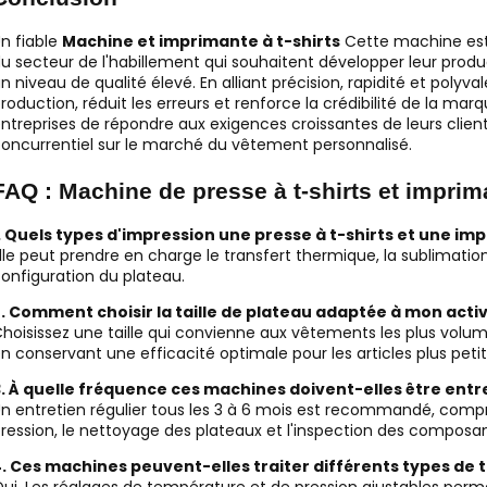
n fiable
Machine et imprimante à t-shirts
Cette machine est u
u secteur de l'habillement qui souhaitent développer leur pro
n niveau de qualité élevé. En alliant précision, rapidité et polyv
roduction, réduit les erreurs et renforce la crédibilité de la m
ntreprises de répondre aux exigences croissantes de leurs clie
oncurrentiel sur le marché du vêtement personnalisé.
FAQ : Machine de presse à t-shirts et imprim
. Quels types d'impression une presse à t-shirts et une i
lle peut prendre en charge le transfert thermique, la sublimation
onfiguration du plateau.
. Comment choisir la taille de plateau adaptée à mon activ
hoisissez une taille qui convienne aux vêtements les plus volu
n conservant une efficacité optimale pour les articles plus petit
. À quelle fréquence ces machines doivent-elles être ent
n entretien régulier tous les 3 à 6 mois est recommandé, compr
ression, le nettoyage des plateaux et l'inspection des composan
. Ces machines peuvent-elles traiter différents types de t