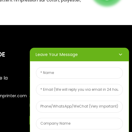
ttent l'impression sur coton, polyester,
DE
BULLETINS
Leave Your Message
D'INFORMATION
e la
Saisissez votre adresse e-
mail et nous vous
nprinter.com
enverrons les dernières
informations sur nos offres.
6
Échantillon De Fruits Gratuit