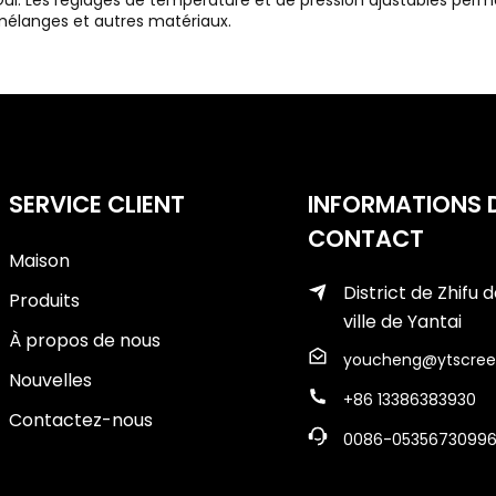
ui. Les réglages de température et de pression ajustables perme
élanges et autres matériaux.
SERVICE CLIENT
INFORMATIONS 
CONTACT
Maison
District de Zhifu d
Produits
ville de Yantai
À propos de nous
youcheng@ytscree
Nouvelles
+86 13386383930
Contactez-nous
0086-0535673099