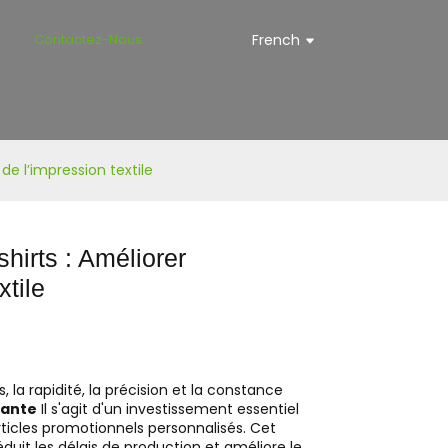
s
Contactez-Nous
French
de l’impression textile
hirts : Améliorer
xtile
la rapidité, la précision et la constance
mante
Il s'agit d'un investissement essentiel
articles promotionnels personnalisés. Cet
uit les délais de production et améliore le