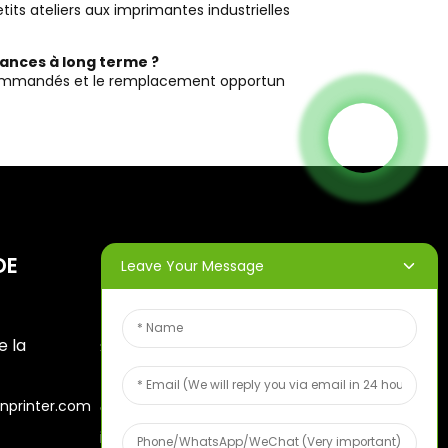
its ateliers aux imprimantes industrielles
mances à long terme ?
recommandés et le remplacement opportun
DE
BULLETINS
Leave Your Message
D'INFORMATION
e la
Saisissez votre adresse e-
mail et nous vous
nprinter.com
enverrons les dernières
informations sur nos offres.