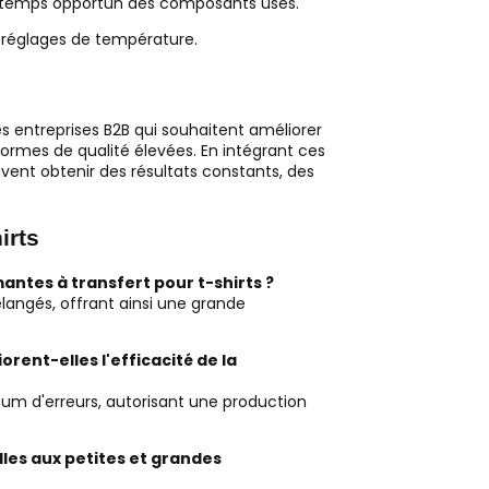
en temps opportun des composants usés.
es réglages de température.
es entreprises B2B qui souhaitent améliorer
normes de qualité élevées. En intégrant ces
vent obtenir des résultats constants, des
irts
mantes à transfert pour t-shirts ?
élangés, offrant ainsi une grande
rent-elles l'efficacité de la
um d'erreurs, autorisant une production
lles aux petites et grandes