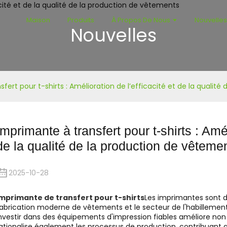
Maison
Produits
À Propos De Nous
Nouvelle
Nouvelles
fert pour t-shirts : Amélioration de l’efficacité et de la qualit
Imprimante à transfert pour t-shirts : Amél
de la qualité de la production de vêteme
2025-10-28
mprimante de transfert pour t-shirts
Les imprimantes sont d
abrication moderne de vêtements et le secteur de l'habillement 
nvestir dans des équipements d'impression fiables améliore non 
ationalise également les processus de production, contribuant 