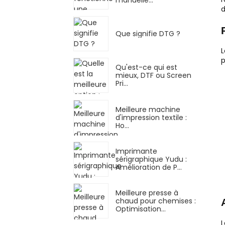
d
Que signifie DTG ?
L
p
Qu'est-ce qui est
mieux, DTF ou Screen
Pri...
Meilleure machine
d'impression textile :
Ho...
Imprimante
sérigraphique Yudu :
Amélioration de P...
Meilleure presse à
chaud pour chemises :
Optimisation…
L