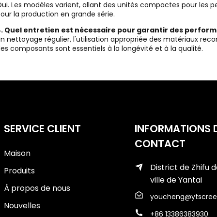
ui. Les modèles varient, allant des unités compactes pour les pet
our la production en grande série.
. Quel entretien est nécessaire pour garantir des perfor
n nettoyage régulier, l'utilisation appropriée des matériaux 
es composants sont essentiels à la longévité et à la qualité.
SERVICE CLIENT
INFORMATIONS 
CONTACT
Maison
District de Zhifu d
Produits
ville de Yantai
À propos de nous
youcheng@ytscree
Nouvelles
+86 13386383930